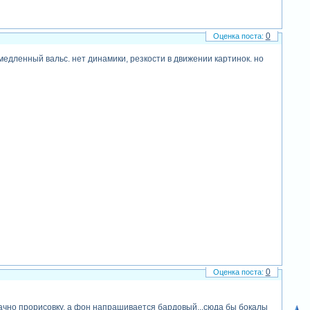
0
медленный вальс. нет динамики, резкости в движении картинок. но
0
значно прорисовку, а фон напрашивается бардовый...сюда бы бокалы