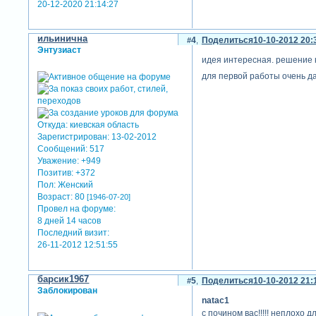
20-12-2020 21:14:27
ильинична
4
Поделиться
10-10-2012 20:
Энтузиаст
идея интересная. решение н
для первой работы очень д
Откуда:
киевская область
Зарегистрирован
: 13-02-2012
Сообщений:
517
Уважение:
+949
Позитив:
+372
Пол:
Женский
Возраст:
80
[1946-07-20]
Провел на форуме:
8 дней 14 часов
Последний визит:
26-11-2012 12:51:55
барсик1967
5
Поделиться
10-10-2012 21:
Заблокирован
natac1
с почином вас!!!!! неплохо