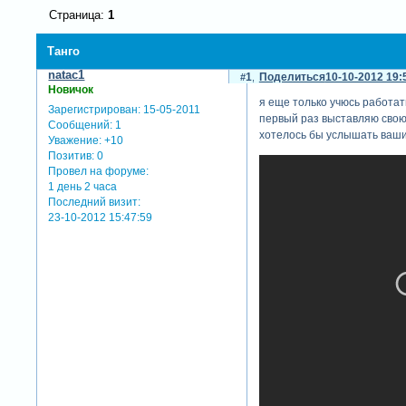
Страница:
1
Танго
natac1
1
Поделиться
10-10-2012 19:
Новичок
я еще только учюсь работать
Зарегистрирован
: 15-05-2011
первый раз выставляю свою
Сообщений:
1
хотелось бы услышать ваш
Уважение:
+10
Позитив:
0
Провел на форуме:
1 день 2 часа
Последний визит:
23-10-2012 15:47:59