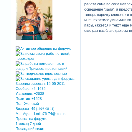
работа сама по себе неплох
освещение "зала". я предста
теперь парочку словечек о 
мне нехватило динамики во в
пары, кажется и текст еще м
еще раз вас благодарю за по
Зарегистрирован
: 15-05-2011
Сообщений:
1675
Уважение:
+2038
Позитив:
+1528
Пол:
Женский
Возраст:
49
[1976-08-11]
Mail Agent:
l.mila76-74@mail.ru
Провел на форуме:
1 месяц 7 дней
Последний визит: