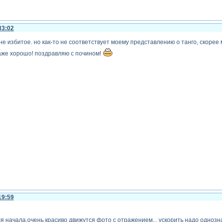
33:02
е избитое. но как-то не соответствует моему представлению о танго, скорее 
аже хорошо! поздравляю с почином!
19:59
 для начала,очень красиво движутся фото с отражением... ускорить надо одно