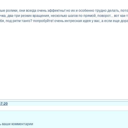
е ролики, они всегда очень эффектны! но их и особенно трудно делать, пот
чка, два-три резких вращения, несколько шагов по прямой, поворот... вот как-
бя, под ритм танго? попробуйте! очень интресная идея у вас, а если еще дор
57:20
ь ваши комментарии