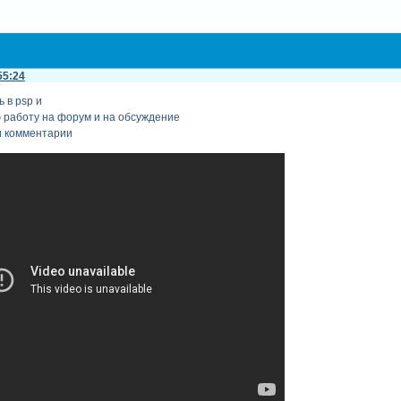
55:24
 в psp и
 работу на форум и на обсуждение
и комментарии