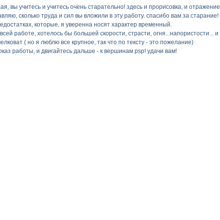
ая, вы учитесь и учитесь очень старательно! здесь и прорисовка, и отражен
вляю, сколько труда и сил вы вложили в эту работу. спасибо вам за старание!
недостатках, которые, я уверенна носят характер временный.
сей работе, хотелось бы большей скорости, страсти, огня...напористости... 
елковат ( но я люблю все крупное, так что по тексту - это пожелание)
каз работы, и двигайтесь дальше - к вершинам psp! удачи вам!