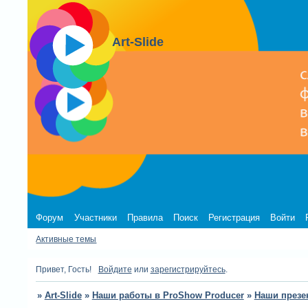
Art-Slide
Форум
Участники
Правила
Поиск
Регистрация
Войти
Активные темы
Привет, Гость!
Войдите
или
зарегистрируйтесь
.
»
Art-Slide
»
Наши работы в ProShow Producer
»
Наши презе