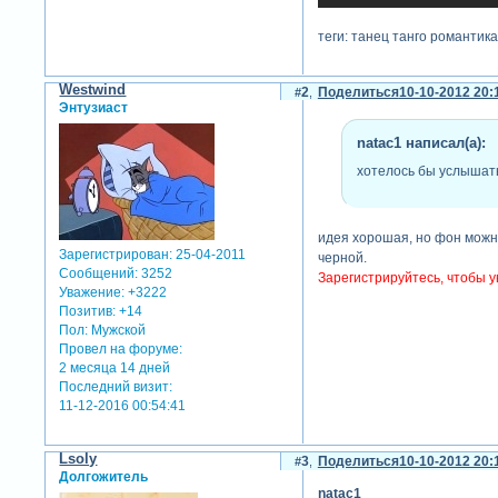
теги: танец танго романтика
Westwind
2
Поделиться
10-10-2012 20:
Энтузиаст
natac1 написал(а):
хотелось бы услышат
идея хорошая, но фон можно
Зарегистрирован
: 25-04-2011
черной.
Сообщений:
3252
Зарегистрируйтесь, чтобы у
Уважение:
+3222
Позитив:
+14
Пол:
Мужской
Провел на форуме:
2 месяца 14 дней
Последний визит:
11-12-2016 00:54:41
Lsoly
3
Поделиться
10-10-2012 20:
Долгожитель
natac1