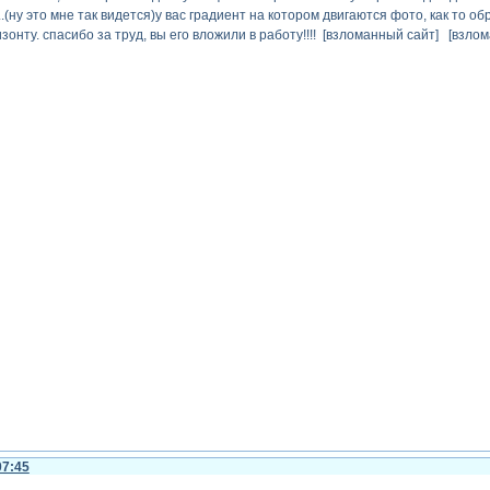
.(ну это мне так видется)у вас градиент на котором двигаются фото, как то о
зонту. спасибо за труд, вы его вложили в работу!!!! [взломанный сайт] [взл
07:45