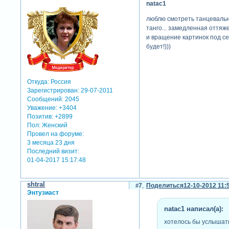
natac1
люблю смотреть танцевальны
танго... замедленная оттяже
и вращение картинок под се
будет!)))
Откуда:
Россия
Зарегистрирован
: 29-07-2011
Сообщений:
2045
Уважение:
+3404
Позитив:
+2899
Пол:
Женский
Провел на форуме:
3 месяца 23 дня
Последний визит:
01-04-2017 15:17:48
shtral
7
Поделиться
12-10-2012 11:
Энтузиаст
natac1 написал(а):
хотелось бы услышат