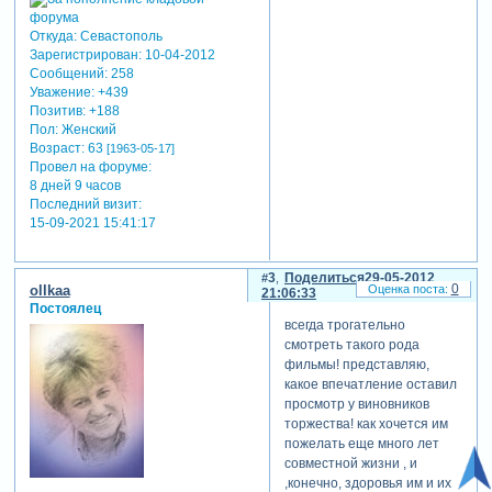
Откуда:
Севастополь
Зарегистрирован
: 10-04-2012
Сообщений:
258
Уважение:
+439
Позитив:
+188
Пол:
Женский
Возраст:
63
[1963-05-17]
Провел на форуме:
8 дней 9 часов
Последний визит:
15-09-2021 15:41:17
3
Поделиться
29-05-2012
0
ollkaa
21:06:33
Постоялец
всегда трогательно
смотреть такого рода
фильмы! представляю,
какое впечатление оставил
просмотр у виновников
торжества! как хочется им
пожелать еще много лет
совместной жизни , и
,конечно, здоровья им и их