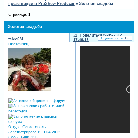
презентации в ProShow Producer
»
Золотая свадьба
Страница:
1
Золотая свадьба
1
Поделиться
29-05-2012
+8
telec631
17:49:13
Постоялец
Откуда:
Севастополь
Зарегистрирован
: 10-04-2012
Сообщений:
258