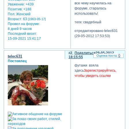
все чему научилась на
Уважение:
+439
форуме, старалась
Позитив:
+188
использовать!
Пол:
Женский
Возраст:
63
[1963-05-17]
теги: свадебный
Провел на форуме:
8 дней 9 часов
отредактировано telec631
Последний визит:
(29-05-2012 17:53:53)
15-09-2021 15:41:17
2
Поделиться
29-05-2012
0
telec631
18:15:55
Постоялец
футажи взяла
здесь
Зарегистрируйтесь,
чтобы увидеть ссылки