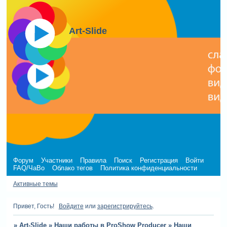
Art-Slide
Форум
Участники
Правила
Поиск
Регистрация
Войти
FAQ/ЧаВо
Облако тегов
Политика конфиденциальности
Активные темы
Привет, Гость!
Войдите
или
зарегистрируйтесь
.
»
Art-Slide
»
Наши работы в ProShow Producer
»
Наши