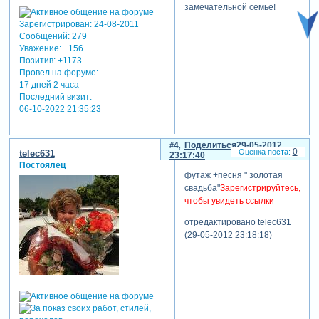
замечательной семье!
Зарегистрирован
: 24-08-2011
Сообщений:
279
Уважение:
+156
Позитив:
+1173
Провел на форуме:
17 дней 2 часа
Последний визит:
06-10-2022 21:35:23
4
Поделиться
29-05-2012
0
telec631
23:17:40
Постоялец
футаж +песня " золотая
свадьба"
Зарегистрируйтесь,
чтобы увидеть ссылки
отредактировано telec631
(29-05-2012 23:18:18)