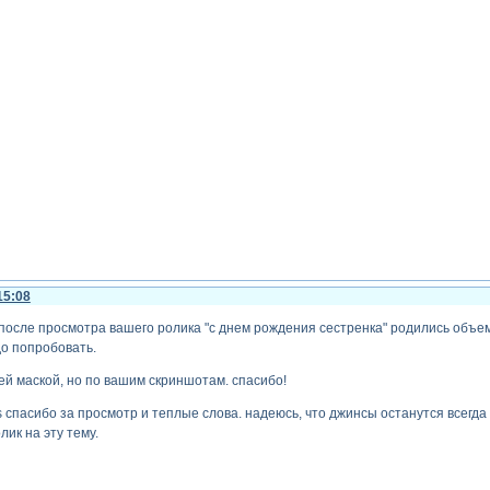
15:08
после просмотра вашего ролика "с днем рождения сестренка" родились объем
до попробовать.
оей маской, но по вашим скриншотам. спасибо!
wins спасибо за просмотр и теплые слова. надеюсь, что джинсы останутся всегда 
ик на эту тему.