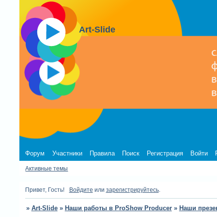
Art-Slide
Форум
Участники
Правила
Поиск
Регистрация
Войти
Активные темы
Привет, Гость!
Войдите
или
зарегистрируйтесь
.
»
Art-Slide
»
Наши работы в ProShow Producer
»
Наши презе