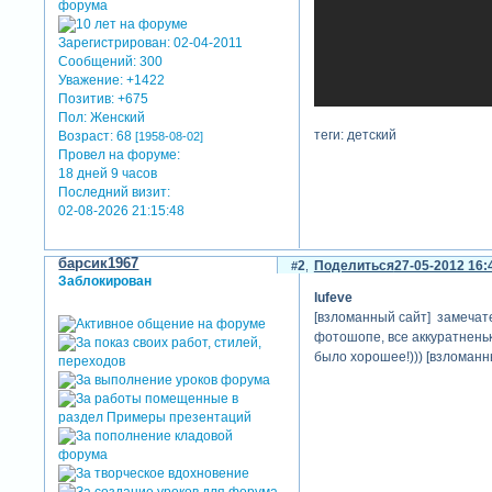
Зарегистрирован
: 02-04-2011
Сообщений:
300
Уважение:
+1422
Позитив:
+675
Пол:
Женский
теги: детский
Возраст:
68
[1958-08-02]
Провел на форуме:
18 дней 9 часов
Последний визит:
02-08-2026 21:15:48
барсик1967
2
Поделиться
27-05-2012 16:
Заблокирован
lufeve
[взломанный сайт] замечател
фотошопе, все аккуратненьк
было хорошее!))) [взломанн