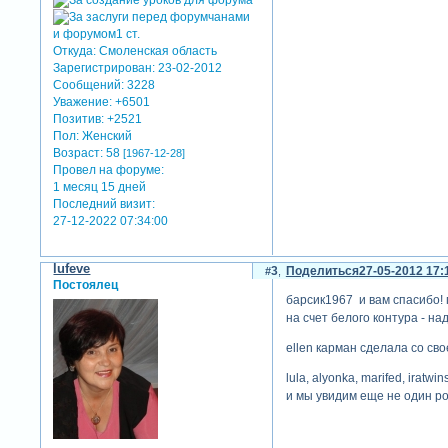
Откуда:
Смоленская область
Зарегистрирован
: 23-02-2012
Сообщений:
3228
Уважение:
+6501
Позитив:
+2521
Пол:
Женский
Возраст:
58
[1967-12-28]
Провел на форуме:
1 месяц 15 дней
Последний визит:
27-12-2022 07:34:00
lufeve
3
Поделиться
27-05-2012 17:
Постоялец
барсик1967 и вам спасибо! 
на счет белого контура - на
ellen карман сделала со св
lula, alyonka, marifed, irat
и мы увидим еще не один рол