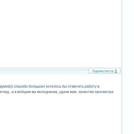
0
адумок))) спасибо большое! хотелось бы отметить работу в
гляд...а в вобщем вы молодчинка, удачи вам...качество просмотра