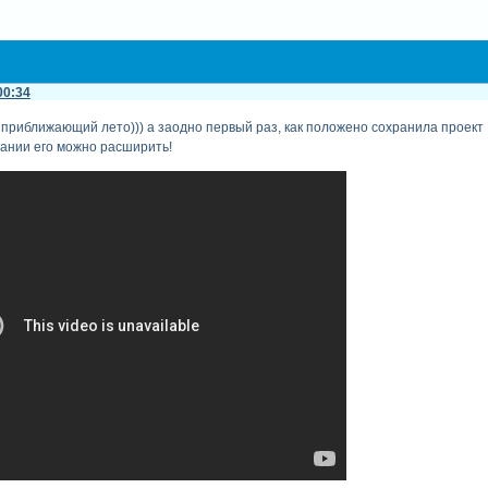
00:34
 приближающий лето))) а заодно первый раз, как положено сохранила проек
лании его можно расширить!