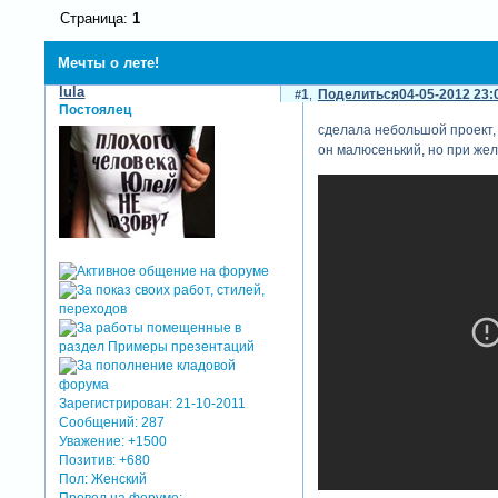
Страница:
1
Мечты о лете!
lula
1
Поделиться
04-05-2012 23:
Постоялец
сделала небольшой проект,
он малюсенький, но при же
Зарегистрирован
: 21-10-2011
Сообщений:
287
Уважение:
+1500
Позитив:
+680
Пол:
Женский
Провел на форуме: