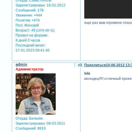
Откуда:
Севастополь
Зарегистрирован
: 16-01-2012
Сообщений:
178
Уважение:
+444
Позитив:
+476
еще раз вам огромное спаси
Пол:
Женский
Возраст:
49
[1976-08-31]
Провел на форуме:
8 дней 0 часов
Последний визит:
27-01-2023 09:41:40
admin
3
Поделиться
10-06-2012 13:
Администратор
lula
молодец!!!!! отличный проект
Откуда:
Бельгия.
Зарегистрирован
: 08-03-2011
Сообщений:
8919