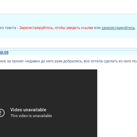
го текста -
Зарегистрируйтесь, чтобы увидеть ссылки
или
зарегистрируйтесь
.
48:09
ое за проект. недавно до него руки добрались, все хотела сделать из него п