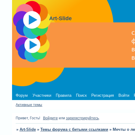
Art-Slide
Форум
Участники
Правила
Поиск
Регистрация
Войти
Активные темы
Привет, Гость!
Войдите
или
зарегистрируйтесь
.
»
Art-Slide
»
Темы форума с битыми ссылками
»
Мечты о ле