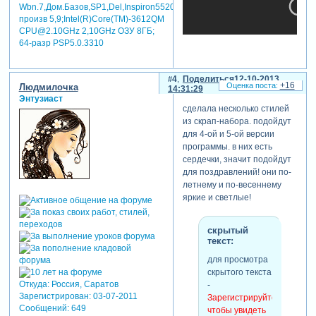
Wbn.7,Дом.Базов,SP1,Del,Inspiron5520,индекс
произв 5,9;Intel(R)Core(TM)-3612QM
CPU@2.10GHz 2,10GHz ОЗУ 8ГБ;
64-разр PSP5.0.3310
4
Поделиться
12-10-2013
+16
Людмилочка
14:31:29
Энтузиаст
сделала несколько стилей
из скрап-набора. подойдут
для 4-ой и 5-ой версии
программы. в них есть
сердечки, значит подойдут
для поздравлений! они по-
летнему и по-весеннему
яркие и светлые!
скрытый
текст:
для просмотра
скрытого текста
Откуда:
Россия, Саратов
-
Зарегистрирован
: 03-07-2011
Зарегистрируйтесь,
Сообщений:
649
чтобы увидеть