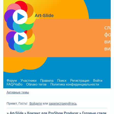
Art-Slide
Форум
Участники
Правила
Поиск
Регистрация
Войти
FAQ/ЧаВо
Облако тегов
Политика конфиденциальности
Активные темы
Привет, Гость!
Войдите
или
зарегистрируйтесь
.
»
Art-Slide
»
Контент для ProShow Producer
»
Готовые стили