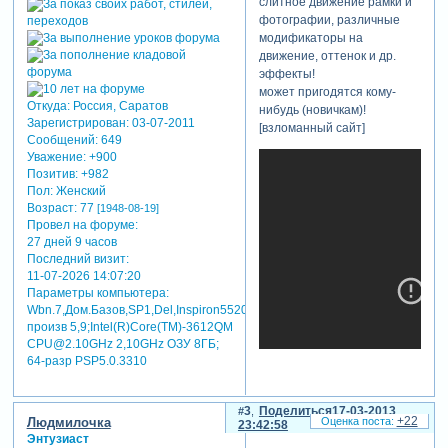
слитное движение рамки и
фотографии, различные
модификаторы на
движение, оттенок и др.
эффекты!
вот опять наделала 12
может пригодятся кому-
незатейливых стилей
Откуда:
Россия, Саратов
нибудь (новичкам)!
-кружевных рамочек -
Зарегистрирован
: 03-07-2011
[взломанный сайт]
"кружевное настроение".
Сообщений:
649
стили созданы в 5-ой
Уважение:
+900
версии программы, но
Позитив:
+982
работают и в 4-ой. может
Пол:
Женский
кому пригодятся - буду
Возраст:
77
[1948-08-19]
безмерно счастлива!
Провел на форуме:
27 дней 9 часов
вот опять два стиля - весна
Последний визит:
- лето. стили созданы в 5-ой
11-07-2026 14:07:20
версии программы, но
Параметры компьютера:
работают и в 4-ой. для
Wbn.7,Дом.Базов,SP1,Del,Inspiron5520,индекс
избежания деформации
произв 5,9;Intel(R)Core(TM)-3612QM
фотографий, необходима
CPU@2.10GHz 2,10GHz ОЗУ 8ГБ;
64-разр PSP5.0.3310
коррекция - обрезка, в
самой программе -
"коррекция- обрезка". может
3
Поделиться
17-03-2013
пригодятся кому-нибудь -
+22
Людмилочка
23:42:58
буду рада!
Энтузиаст