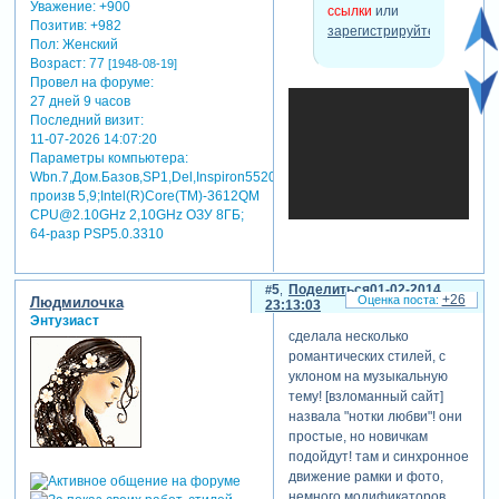
Уважение:
+900
ссылки
или
Позитив:
+982
зарегистрируйтесь
.
Пол:
Женский
Возраст:
77
[1948-08-19]
Провел на форуме:
27 дней 9 часов
Последний визит:
продолжила тему
11-07-2026 14:07:20
"сиреневых стилей"! из
Параметры компьютера:
"голубого скрап - набора"
Wbn.7,Дом.Базов,SP1,Del,Inspiron5520,индекс
сделала ещё 8 стилей! при
произв 5,9;Intel(R)Core(TM)-3612QM
помощи коррекции в
CPU@2.10GHz 2,10GHz ОЗУ 8ГБ;
программе, при помощи
64-разр PSP5.0.3310
изменения оттенка, они
стали сиренево -
фиолетовые! объединила с
5
Поделиться
01-02-2014
+26
первыми двумя сиреневыми
Людмилочка
23:13:03
стилями и получилась
Энтузиаст
сделала несколько
маленькая презентация!
романтических стилей, с
стили совсем простые, но
уклоном на музыкальную
для новичков могут служить
тему! [взломанный сайт]
пособием! сделаны по
назвала "нотки любви"! они
различным урокам, наших
простые, но новичкам
уважаемых учителей!
подойдут! там и синхронное
большое спасибо им! в них -
движение рамки и фото,
"слитное движение рамки и
немного модификаторов,