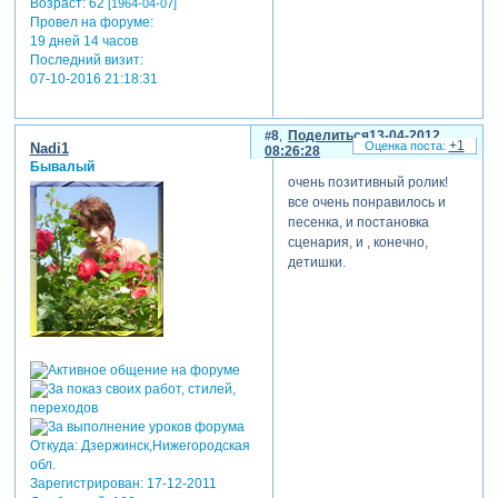
Возраст:
62
[1964-04-07]
Провел на форуме:
19 дней 14 часов
Последний визит:
07-10-2016 21:18:31
8
Поделиться
13-04-2012
+1
Nadi1
08:26:28
Бывалый
очень позитивный ролик!
все очень понравилось и
песенка, и постановка
сценария, и , конечно,
детишки.
Откуда:
Дзержинск,Нижегородская
обл.
Зарегистрирован
: 17-12-2011