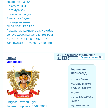
Уважение:
+3152
Позитив:
+381
Пол:
Мужской
Провел на форуме:
2 месяца 27 дней
Последний визит:
08-09-2021 17:04:59
Параметры компьютера:
Ноутбук
Lenovo Z500,Intel Core i7-3632QM
2.20GHz, ОЗУ 8 Гб DDR3, 1Тб,
Windows 8(64). PSP 5.0.3310 Eng
3
Поделиться
11-04-2012
0
Олька
21:32:50
Модератор
бармалей
написал(а):
что особенно
хорошо в этом
ролике, так это
то, что
использовалось
живое
Откуда:
Екатеринбург
музыкальное
Зарегистрирован
: 30-04-2011