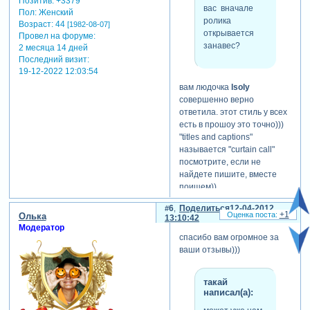
Позитив:
+3379
вас вначале
Пол:
Женский
ролика
Возраст:
44
[1982-08-07]
открывается
Провел на форуме:
занавес?
2 месяца 14 дней
Последний визит:
19-12-2022 12:03:54
вам людочка
lsoly
совершенно верно
ответила. этот стиль у всех
есть в прошоу это точно)))
"titles and captions"
называется "curtain call"
посмотрите, если не
найдете пишите, вместе
поищем))
6
Поделиться
12-04-2012
+1
Олька
13:10:42
Модератор
спасибо вам огромное за
ваши отзывы)))
такай
написал(а):