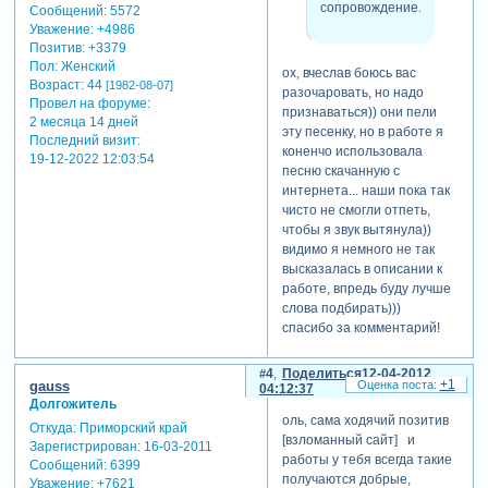
сопровождение.
Сообщений:
5572
Уважение:
+4986
Позитив:
+3379
Пол:
Женский
ох, вчеслав боюсь вас
Возраст:
44
[1982-08-07]
разочаровать, но надо
Провел на форуме:
признаваться)) они пели
2 месяца 14 дней
эту песенку, но в работе я
Последний визит:
коненчо использовала
19-12-2022 12:03:54
песню скачанную с
интернета... наши пока так
чисто не смогли отпеть,
чтобы я звук вытянула))
видимо я немного не так
высказалась в описании к
работе, впредь буду лучше
слова подбирать)))
спасибо за комментарий!
4
Поделиться
12-04-2012
myfasol
+1
gauss
04:12:37
написал(а):
Долгожитель
оль, сама ходячий позитив
ребёнок
Откуда:
Приморский край
[взломанный сайт] и
смотрел вместе
Зарегистрирован
: 16-03-2011
работы у тебя всегда такие
со мной и
Сообщений:
6399
получаются добрые,
пританцовывал
Уважение:
+7621