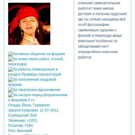
оленька! замечательная
работа! такая милая,
детская и песенка чудусная!
где ты только находишь всё
это!!! фотографии
гармонирую здорово с
фоном! а переходы ваще
классные! особенно со
звёздочками! нет!
определённо классная
работа!
Откуда:
Йена, Германия
Зарегистрирован
: 11-07-2011
Сообщений:
848
Уважение:
+1051
Позитив:
+594
Пол:
Женский