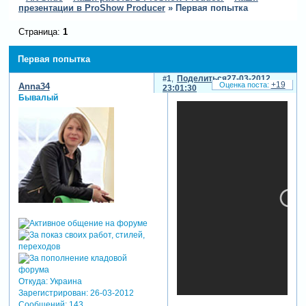
презентации в ProShow Producer
»
Первая попытка
Страница:
1
Первая попытка
1
Поделиться
27-03-2012
+19
Anna34
23:01:30
Бывалый
Откуда:
Украина
Зарегистрирован
: 26-03-2012
Сообщений:
143