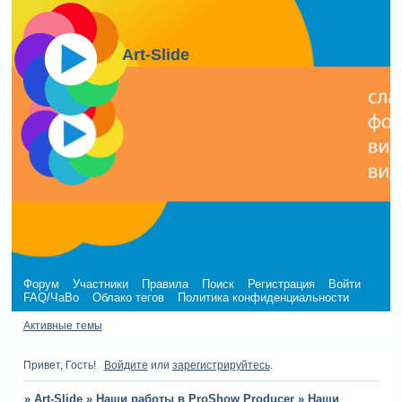
Art-Slide
Форум
Участники
Правила
Поиск
Регистрация
Войти
FAQ/ЧаВо
Облако тегов
Политика конфиденциальности
Активные темы
Привет, Гость!
Войдите
или
зарегистрируйтесь
.
»
Art-Slide
»
Наши работы в ProShow Producer
»
Наши