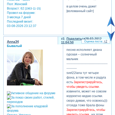
Пол:
Женский
в целом очень даже!
Возраст:
62
[1963-11-15]
[взломанный сайт]
Провел на форуме:
3 месяца 7 дней
Последний визит:
03-08-2026 23:12:37
3
Поделиться
28-03-2012
+2
Anna34
11:04:50
Бывалый
песню исполняет диана
гурская – солнечный
мальчик
----------------------------------------
----------
svet22lana тут четыре
фона, в том числе и радуга
есть
Зарегистрируйтесь,
чтобы увидеть ссылки
.
извините, может не совсем
корректно кидаю ссылки.
скоро думаю, что освоюсь)))
отсюда тоже брала фоны
Зарегистрируйтесь, чтобы
увидеть ссылки
. на этом