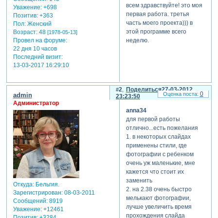
всем здравствуйте! это моя
Уважение:
+698
первая работа. третья
Позитив:
+363
часть моего проекта))) в
Пол:
Женский
этой программе всего
Возраст:
48
[1978-05-13]
неделю.
Провел на форуме:
22 дня 10 часов
Последний визит:
13-03-2017 16:29:10
2
Поделиться
27-03-2012
0
admin
23:23:50
Администратор
anna34
для первой работы
отлично...есть пожелания
1. в некоторых слайдах
применены стили, где
фотографии с ребенком
очень уж маленькие, мне
кажется что стоит их
заменить
Откуда:
Бельгия.
2. на 2.38 очень быстро
Зарегистрирован
: 08-03-2011
мелькают фотографии,
Сообщений:
8919
лучше увеличить время
Уважение:
+12461
прохождения слайда
Позитив:
+3284