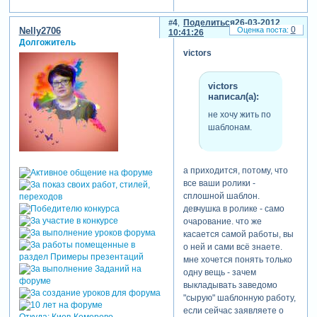
подписи, так вот эта работа
ей, к сожалению, сосем не
4
Поделиться
26-03-2012
0
Nelly2706
соответствует.
10:41:26
Долгожитель
victors
victors
написал(а):
не хочу жить по
шаблонам.
а приходится, потому, что
все ваши ролики -
сплошной шаблон.
девчушка в ролике - само
очарование. что же
касается самой работы, вы
о ней и сами всё знаете.
мне хочется понять только
одну вещь - зачем
выкладывать заведомо
"сырую" шаблонную работу,
если сейчас заявляете о