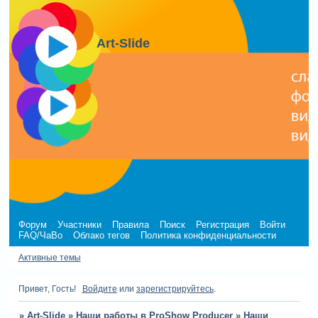
Art-Slide
Форум
Участники
Правила
Поиск
Регистрация
Войти
FAQ/ЧаВо
Облако тегов
Политика конфиденциальности
Активные темы
Привет, Гость!
Войдите
или
зарегистрируйтесь
.
»
Art-Slide
»
Наши работы в ProShow Producer
»
Наши