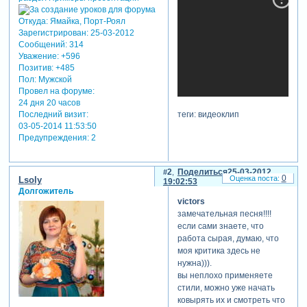
Откуда:
Ямайка, Порт-Роял
Зарегистрирован
: 25-03-2012
Сообщений:
314
Уважение:
+596
Позитив:
+485
Пол:
Мужской
Провел на форуме:
24 дня 20 часов
теги: видеоклип
Последний визит:
03-05-2014 11:53:50
Предупреждения:
2
2
Поделиться
25-03-2012
0
Lsoly
19:02:53
Долгожитель
victors
замечательная песня!!!!
если сами знаете, что
работа сырая, думаю, что
моя критика здесь не
нужна))).
вы неплохо применяете
стили, можно уже начать
ковырять их и смотреть что