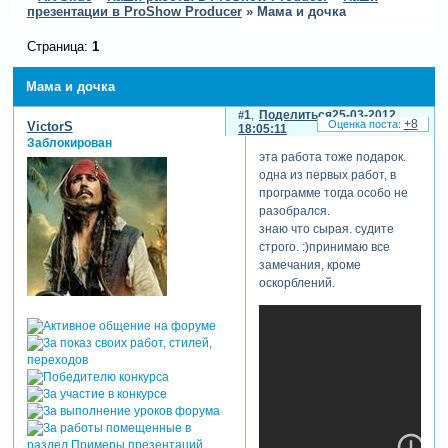
презентации в ProShow Producer
»
Мама и дочка
Страница:
1
Мама и дочка
1
Поделиться
25-03-2012
+8
VictorS
18:05:11
Заблокирован
эта работа тоже подарок.
одна из первых работ, в
программе тогда особо не
разобрался.
знаю что сырая. судите
строго. :)принимаю все
замечания, кроме
оскорблений.