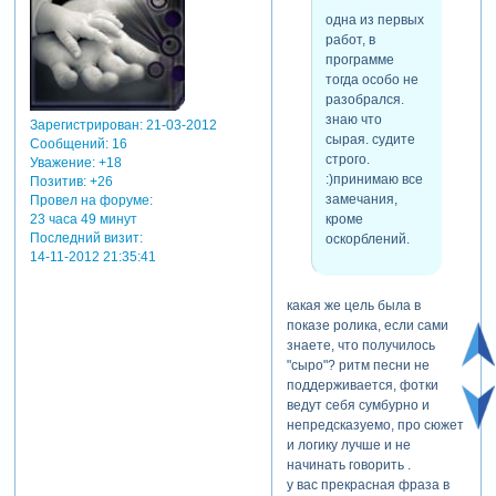
одна из первых
работ, в
программе
тогда особо не
разобрался.
знаю что
Зарегистрирован
: 21-03-2012
сырая. судите
Сообщений:
16
строго.
Уважение:
+18
:)принимаю все
Позитив:
+26
замечания,
Провел на форуме:
кроме
23 часа 49 минут
Последний визит:
оскорблений.
14-11-2012 21:35:41
какая же цель была в
показе ролика, если сами
знаете, что получилось
"сыро"? ритм песни не
поддерживается, фотки
ведут себя сумбурно и
непредсказуемо, про сюжет
и логику лучше и не
начинать говорить .
у вас прекрасная фраза в