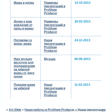
Мама и дочка
Примеры
14-10-2013
презентаций в
ProShow
Producer
Дочке к дню
Примеры
26-02-2013
рождения от
презентаций в
папы и мамы
ProShow
Producer
Поговори со
Наши
24-11-2013
мною, мама
презентации в
ProShow
Producer
Ищу музыку
Музыка
06-06-2013
веселую для
поздравления
на юбилей
мамы от двух
дочек
Подарок маме
Наши
11-02-2013
на юбилей
презентации в
ProShow
Producer
»
Art-Slide
»
Наши работы в ProShow Producer
»
Наши презентации