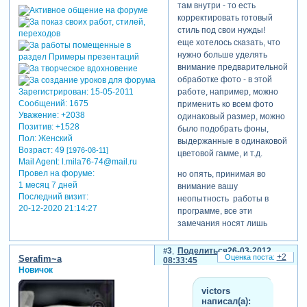
там внутри - то есть
корректировать готовый
стиль под свои нужды!
еще хотелось сказать, что
нужно больше уделять
внимание предварительной
обработке фото - в этой
работе, например, можно
Зарегистрирован
: 15-05-2011
Сообщений:
1675
применить ко всем фото
Уважение:
+2038
одинаковый размер, можно
Позитив:
+1528
было подобрать фоны,
Пол:
Женский
выдержанные в одинаковой
Возраст:
49
[1976-08-11]
цветовой гамме, и т.д.
Mail Agent:
l.mila76-74@mail.ru
Провел на форуме:
но опять, принимая во
1 месяц 7 дней
внимание вашу
Последний визит:
неопытность работы в
20-12-2020 21:14:27
программе, все эти
замечания носят лишь
временный характер - с
получением опыта все
3
Поделиться
26-03-2012
+2
Serafim~a
наладится!
08:33:45
Новичок
victors
написал(а):