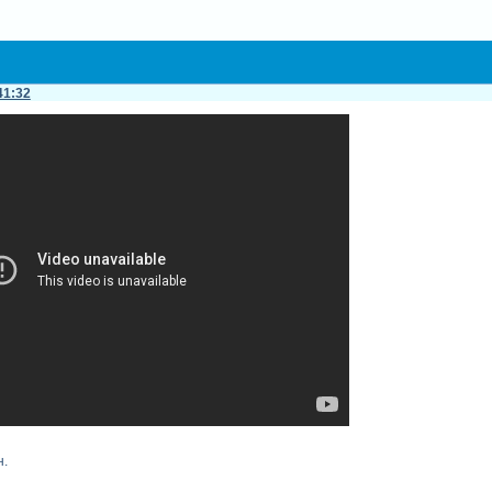
41:32
н.