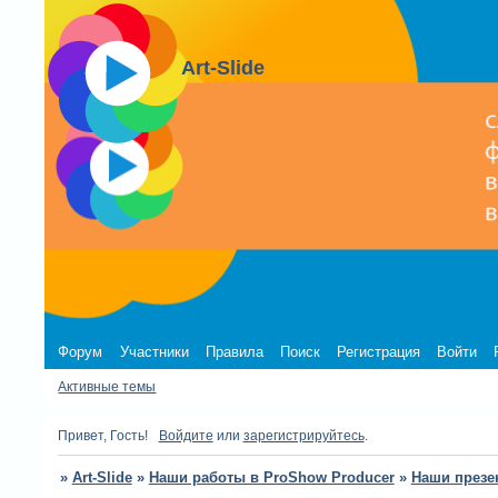
Art-Slide
Форум
Участники
Правила
Поиск
Регистрация
Войти
Активные темы
Привет, Гость!
Войдите
или
зарегистрируйтесь
.
»
Art-Slide
»
Наши работы в ProShow Producer
»
Наши презе