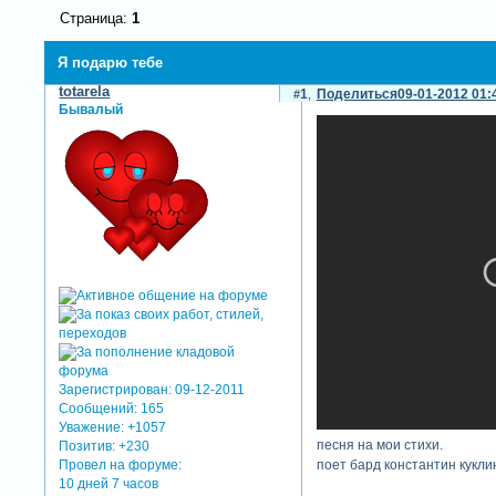
Страница:
1
Я подарю тебе
totarela
1
Поделиться
09-01-2012 01:
Бывалый
Зарегистрирован
: 09-12-2011
Сообщений:
165
Уважение:
+1057
песня на мои стихи.
Позитив:
+230
Провел на форуме:
поет бард константин кукли
10 дней 7 часов