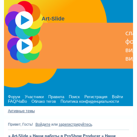
Art-Slide
Форум
Участники
Правила
Поиск
Регистрация
Войти
FAQ/ЧаВо
Облако тегов
Политика конфиденциальности
Активные темы
Привет, Гость!
Войдите
или
зарегистрируйтесь
.
»
Art-Slide
»
Наши работы в ProShow Producer
»
Наши