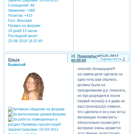
Зарегистрирован
: 28-09-2011
Сообщений:
48
Уважение:
+389
Позитив:
+415
Пол:
Женский
Провел на форуме:
19 дней 13 часов
Последний визит:
25-08-2018 18:25:40
3
Поделиться
03-01-2012
0
Ольга
00:09:05
Бывалый
спасибо большущее!!!
на самом деле сделала за
одну ночь (как обычно),
должна была на
праздновании д.р. показать,
но бук разрядился после
первой песни))) а я даже не
расстроилась)))) главное,
что сделала и он у нас есть)
желающие посмотреть -
обязательно посмотрят)
катерине очень нравится
Зарегистрирован
: 03-04-2011
этот фильм, радости нет