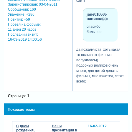
сайт]
Зарегистрирован
: 03-04-2011
Сообщений:
160
jane010686
Уважение:
+286
написал(а):
Позитив:
+59
Провел на форуме:
спасибо
11 дней 20 часов
большое.
Последний визит:
16-03-2019 14:00:56
да пожалуйста, хоть какая
то польза от фильма
получилась))
подобных роликов очень
много, для детей делать
фильмы, мне кажется, легче
всего)
Страница:
1
Похожие темы
С днем
Наши
16-02-2012
рождения,
презентации в