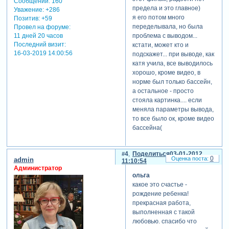
Сообщений:
160
предела и это главное)
Уважение:
+286
я его потом много
Позитив:
+59
переделывала, но была
Провел на форуме:
11 дней 20 часов
проблема с выводом...
Последний визит:
кстати, может кто и
16-03-2019 14:00:56
подскажет... при выводе, как
катя учила, все выводилось
хорошо, кроме видео, в
норме был только бассейн,
а остальное - просто
стояла картинка.... если
меняла параметры вывода,
то все было ок, кроме видео
бассейна(
4
Поделиться
03-01-2012
0
admin
11:10:54
Администратор
ольга
какое это счастье -
рождение ребенка!
прекрасная работа,
выполненная с такой
любовью. спасибо что