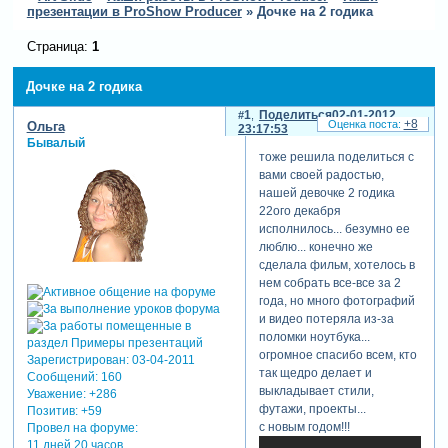
презентации в ProShow Producer
»
Дочке на 2 годика
Страница:
1
Дочке на 2 годика
1
Поделиться
02-01-2012
+8
Ольга
23:17:53
Бывалый
тоже решила поделиться с
вами своей радостью,
нашей девочке 2 годика
22ого декабря
исполнилось... безумно ее
люблю... конечно же
сделала фильм, хотелось в
нем собрать все-все за 2
года, но много фотографий
и видео потеряла из-за
поломки ноутбука...
огромное спасибо всем, кто
Зарегистрирован
: 03-04-2011
так щедро делает и
Сообщений:
160
выкладывает стили,
Уважение:
+286
футажи, проекты...
Позитив:
+59
с новым годом!!!
Провел на форуме:
11 дней 20 часов