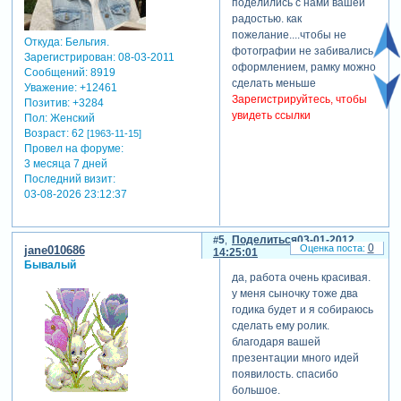
поделились с нами вашей
радостью. как
пожелание....чтобы не
Откуда:
Бельгия.
фотографии не забивались
Зарегистрирован
: 08-03-2011
оформлением, рамку можно
Сообщений:
8919
сделать меньше
Уважение:
+12461
Зарегистрируйтесь, чтобы
Позитив:
+3284
увидеть ссылки
Пол:
Женский
Возраст:
62
[1963-11-15]
Провел на форуме:
3 месяца 7 дней
Последний визит:
03-08-2026 23:12:37
5
Поделиться
03-01-2012
0
jane010686
14:25:01
Бывалый
да, работа очень красивая.
у меня сыночку тоже два
годика будет и я собираюсь
сделать ему ролик.
благодаря вашей
презентации много идей
появилость. спасибо
большое.