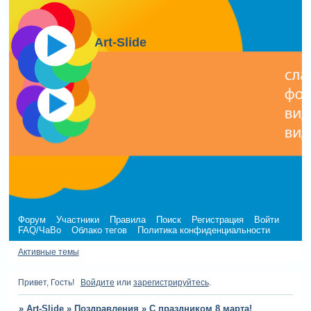
Art-Slide
Форум
Участники
Правила
Поиск
Регистрация
Войти
FAQ/ЧаВо
Облако тегов
Политика конфиденциальности
Активные темы
Привет, Гость!
Войдите
или
зарегистрируйтесь
.
»
Art-Slide
»
Поздравления
»
С праздником 8 марта!