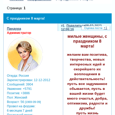
Страница:
1
С праздником 8 марта!
1
Поделиться
08-03-2023
+1
Пандора
12:06:16
Администратор
милые женщины, с
праздником 8
марта!
желаем вам позитива,
творчества, новых
интересных идей и
скорейшего их
воплощения в
Откуда:
Россия
действительность!
Зарегистрирован
: 12-12-2012
пусть все задуманное
Сообщений:
3904
сбывается, пусть в
Уважение:
+5791
вашей жизни будет
Позитив:
+3886
Пол:
Женский
много счастья, добра,
Возраст:
56
[1969-09-09]
оптимизма, радости и
Провел на форуме:
дружбы!
6 месяцев 7 дней
пусть жизнь
Последний визит: