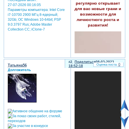
регулярно открывает
27-07-2026 00:16:05
для вас новые грани и
Параметры компьютера:
Intel Core
возможности для
i7-10700 2900 МГц 8-ядерный;
личностного роста и
32Gb; ОС Windows 10-64bit; PSP
9.0.3797 Rus; Adobe Master
развития!
Collection СС; iClone-7
2
Поделиться
08-03-2023
0
Татьяна56
18:52:18
Долгожитель