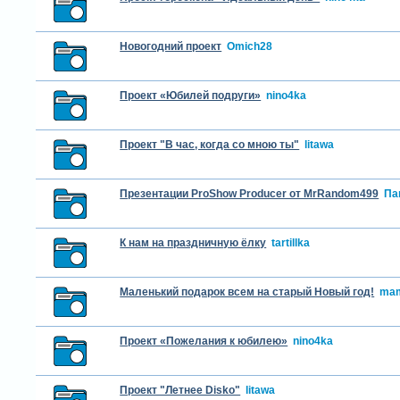
Новогодний проект
Omich28
Проект «Юбилей подруги»
nino4ka
Проект "В час, когда со мною ты"
litawa
Презентации ProShow Producer от MrRandom499
Па
К нам на праздничную ёлку
tartillka
Маленький подарок всем на старый Новый год!
mam
Проект «Пожелания к юбилею»
nino4ka
Проект "Летнее Disko"
litawa