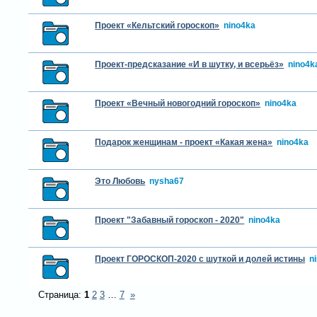
Проект «Кельтский гороскоп»
nino4ka
Проект-предсказание «И в шутку, и всерьёз»
nino4k
Проект «Вечный новогодний гороскоп»
nino4ka
Подарок женщинам - проект «Какая жена»
nino4ka
Это Любовь
nysha67
Проект "Забавный гороскоп - 2020"
nino4ka
Проект ГОРОСКОП-2020 с шуткой и долей истины
n
Страница:
1
2
3
…
7
»