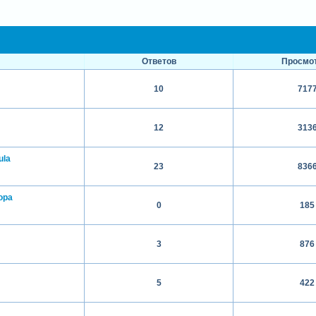
Ответов
Просмо
10
717
12
313
lula
23
836
ора
0
185
3
876
5
422