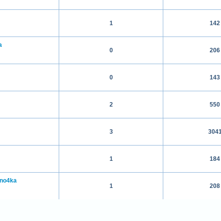
1
142
a
0
206
0
143
2
550
3
304
1
184
ino4ka
1
208