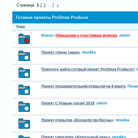
Страница:
1
2
3
…
7
»
Готовые проекты ProShow Producer
Тема
Важно:
Обращение к участникам форума
admin
Проект «Одна такая»
nino4ka
Помогите найти готовый проект ProShow Producer!
Проект поздравительной открытки на 8 марта
Панд
Проект С Новым годом! 2019
admin
Проект открытки «Волшебство Весны»
nino4ka
Проект гороскопа «Идеальный день»
nino4ka