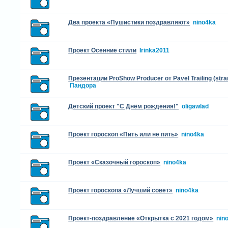
Два проекта «Пушистики поздравляют»
nino4ka
Проект Осенние стили
Irinka2011
Презентации ProShow Producer от Pavel Trailing (str
Пандора
Детский проект "С Днём рождения!"
oligawlad
Проект гороскоп «Пить или не пить»
nino4ka
Проект «Сказочный гороскоп»
nino4ka
Проект гороскопа «Лучший совет»
nino4ka
Проект-поздравление «Открытка с 2021 годом»
nin