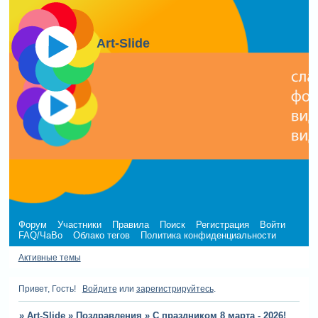
Art-Slide
Форум
Участники
Правила
Поиск
Регистрация
Войти
FAQ/ЧаВо
Облако тегов
Политика конфиденциальности
Активные темы
Привет, Гость!
Войдите
или
зарегистрируйтесь
.
»
Art-Slide
»
Поздравления
»
С праздником 8 марта - 2026!