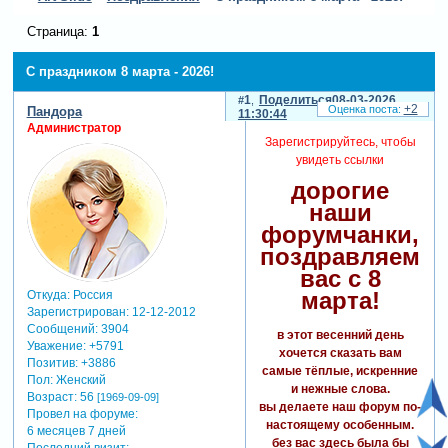
Страница:
1
С праздником 8 марта - 2026!
1
Поделиться
08-03-2026
+2
Пандора
11:30:44
Администратор
Зарегистрируйтесь, чтобы
увидеть ссылки
дорогие
наши
форумчанки,
поздравляем
вас с 8
марта!
Откуда:
Россия
Зарегистрирован
: 12-12-2012
Сообщений:
3904
в этот весенний день
Уважение:
+5791
хочется сказать вам
Позитив:
+3886
самые тёплые, искренние
Пол:
Женский
и нежные слова.
Возраст:
56
[1969-09-09]
вы делаете наш форум по-
Провел на форуме:
настоящему особенным.
6 месяцев 7 дней
без вас здесь была бы
Последний визит: