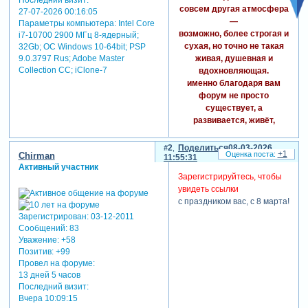
совсем другая атмосфера
27-07-2026 00:16:05
—
Параметры компьютера:
Intel Core
возможно, более строгая и
i7-10700 2900 МГц 8-ядерный;
сухая, но точно не такая
32Gb; ОС Windows 10-64bit; PSP
живая, душевная и
9.0.3797 Rus; Adobe Master
Collection СС; iClone-7
вдохновляющая.
именно благодаря вам
форум не просто
существует, а
развивается, живёт,
наполняется теплом,
красотой, идеями и
2
Поделиться
08-03-2026
+1
Chirman
11:55:31
добрым общением.
Активный участник
ваше присутствие, ваши
Зарегистрируйтесь, чтобы
работы, поддержка,
увидеть ссылки
внимание к деталям,
с праздником вас, с 8 марта!
творческий взгляд и
Зарегистрирован
: 03-12-2011
особая энергия делают
Сообщений:
83
это пространство уютным
Уважение:
+58
и по-настоящему ценным
Позитив:
+99
для всех нас.
Провел на форуме:
спасибо вам за талант, за
13 дней 5 часов
доброту, за вдохновение,
Последний визит:
которое вы дарите,
Вчера 10:09:15
и за ту неповторимую