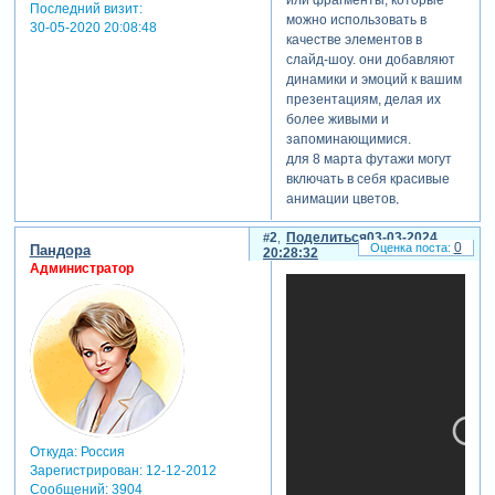
или фрагменты, которые
Последний визит:
можно использовать в
30-05-2020 20:08:48
качестве элементов в
слайд-шоу. они добавляют
динамики и эмоций к вашим
презентациям, делая их
более живыми и
запоминающимися.
для 8 марта футажи могут
включать в себя красивые
анимации цветов,
символику праздника,
2
Поделиться
03-03-2024
поздравительные надписи
0
Пандора
20:28:32
и многое другое.
Администратор
эти элементы помогут
создать атмосферу тепла,
веселья и праздничного
настроения.
видеофоны - это целые
видеоролики, которые могут
стать основой для вашего
слайд-шоу. они могут
включать в себя красивые
Откуда:
Россия
кадры из жизни вашей
Зарегистрирован
: 12-12-2012
семьи, встречи с друзьями,
Сообщений:
3904