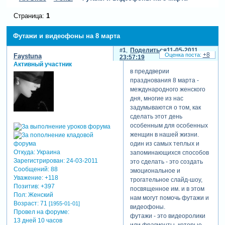
Страница:
1
Футажи и видеофоны на 8 марта
1
Поделиться
11-05-2011
+8
Faystuna
23:57:19
Активный участник
в преддверии
празднования 8 марта -
международного женского
дня, многие из нас
задумываются о том, как
сделать этот день
особенным для особенных
женщин в нашей жизни.
один из самых теплых и
Откуда:
Украина
запоминающихся способов
Зарегистрирован
: 24-03-2011
это сделать - это создать
Сообщений:
88
эмоциональное и
Уважение:
+118
трогательное слайд-шоу,
Позитив:
+397
посвященное им. и в этом
Пол:
Женский
нам могут помочь футажи и
Возраст:
71
[1955-01-01]
видеофоны.
Провел на форуме:
футажи - это видеоролики
13 дней 10 часов