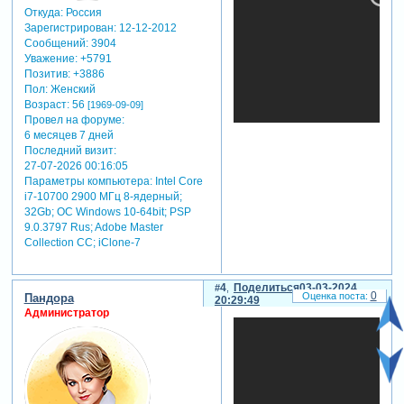
просмотра, который будет
Откуда:
Россия
радовать и вдохновлять
Зарегистрирован
: 12-12-2012
ваших близких.
Сообщений:
3904
- вы можете адаптировать
Уважение:
+5791
футажи и видеофоны под
Позитив:
+3886
интересы и предпочтения
Пол:
Женский
вашей аудитории, делая
Возраст:
56
[1969-09-09]
ваше поздравление более
Провел на форуме:
индивидуальным и
6 месяцев 7 дней
значимым для каждого
Последний визит:
27-07-2026 00:16:05
получателя.
Параметры компьютера:
Intel Core
- футажи и видеофоны
i7-10700 2900 МГц 8-ядерный;
позволяют создать
32Gb; ОС Windows 10-64bit; PSP
интерактивное слайд-шоу,
9.0.3797 Rus; Adobe Master
где зрители могут
Collection СС; iClone-7
наслаждаться не только
просмотром, но и участием
в особенных моментах
4
Поделиться
03-03-2024
0
вашей жизни.
Пандора
20:29:49
Администратор