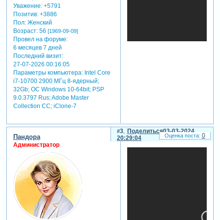
радостные моменты и
Уважение:
+5791
важные события.
Позитив:
+3886
добавление видеофонов в
Пол:
Женский
слайд-шоу позволит вам
Возраст:
56
[1969-09-09]
поделиться счастливыми
Провел на форуме:
моментами вашей жизни с
6 месяцев 7 дней
теми, кто вам дорог.
Последний визит:
футажи и видеофоны очень
27-07-2026 00:16:05
важные элементы при
Параметры компьютера:
Intel Core
разработке вашего слайд-
i7-10700 2900 МГц 8-ядерный;
шоу.
32Gb; ОС Windows 10-64bit; PSP
9.0.3797 Rus; Adobe Master
- они добавляют
Collection СС; iClone-7
эмоциональную глубину и
искренность к вашим
поздравлениям, позволяя
3
Поделиться
03-03-2024
вам выразить свою любовь,
0
Пандора
20:29:04
признательность и
Администратор
уважение к особым
женщинам в вашей жизни.
- сочетание изображений,
анимации и музыки в слайд-
шоу с футажами и
видеофонами создает
неповторимый и
запоминающийся опыт