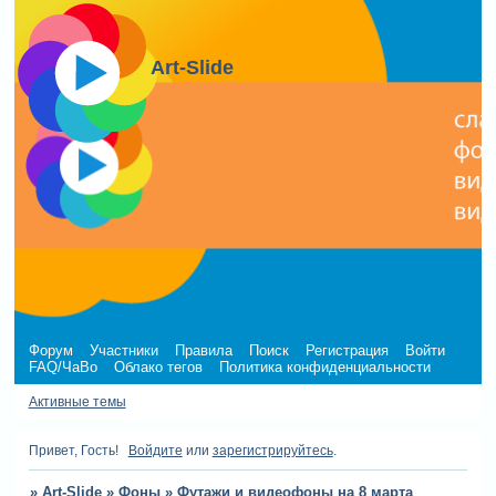
Art-Slide
Форум
Участники
Правила
Поиск
Регистрация
Войти
FAQ/ЧаВо
Облако тегов
Политика конфиденциальности
Активные темы
Привет, Гость!
Войдите
или
зарегистрируйтесь
.
»
Art-Slide
»
Фоны
»
Футажи и видеофоны на 8 марта