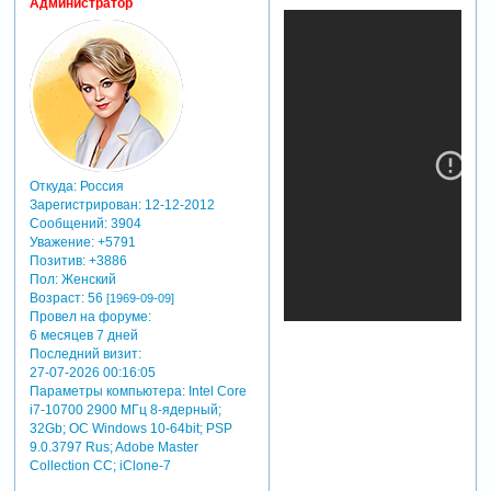
Администратор
Откуда:
Россия
Зарегистрирован
: 12-12-2012
Сообщений:
3904
Уважение:
+5791
Позитив:
+3886
Пол:
Женский
Возраст:
56
[1969-09-09]
Провел на форуме:
6 месяцев 7 дней
Последний визит:
27-07-2026 00:16:05
Параметры компьютера:
Intel Core
i7-10700 2900 МГц 8-ядерный;
32Gb; ОС Windows 10-64bit; PSP
9.0.3797 Rus; Adobe Master
Collection СС; iClone-7