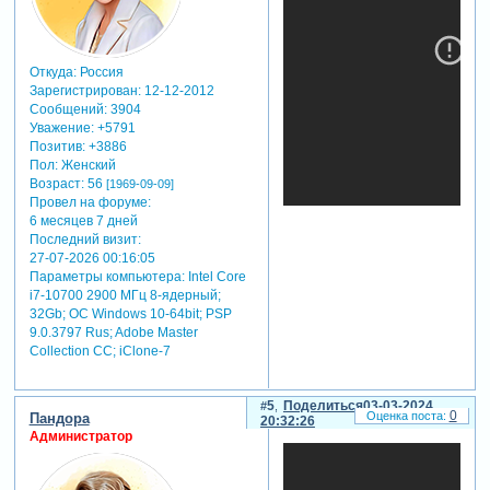
Откуда:
Россия
Зарегистрирован
: 12-12-2012
Сообщений:
3904
Уважение:
+5791
Позитив:
+3886
Пол:
Женский
Возраст:
56
[1969-09-09]
Провел на форуме:
6 месяцев 7 дней
Последний визит:
27-07-2026 00:16:05
Параметры компьютера:
Intel Core
i7-10700 2900 МГц 8-ядерный;
32Gb; ОС Windows 10-64bit; PSP
9.0.3797 Rus; Adobe Master
Collection СС; iClone-7
5
Поделиться
03-03-2024
0
Пандора
20:32:26
Администратор