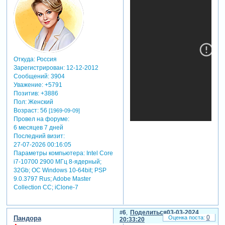
Откуда:
Россия
Зарегистрирован
: 12-12-2012
Сообщений:
3904
Уважение:
+5791
Позитив:
+3886
Пол:
Женский
Возраст:
56
[1969-09-09]
Провел на форуме:
6 месяцев 7 дней
Последний визит:
27-07-2026 00:16:05
Параметры компьютера:
Intel Core
i7-10700 2900 МГц 8-ядерный;
32Gb; ОС Windows 10-64bit; PSP
9.0.3797 Rus; Adobe Master
Collection СС; iClone-7
6
Поделиться
03-03-2024
0
Пандора
20:33:20