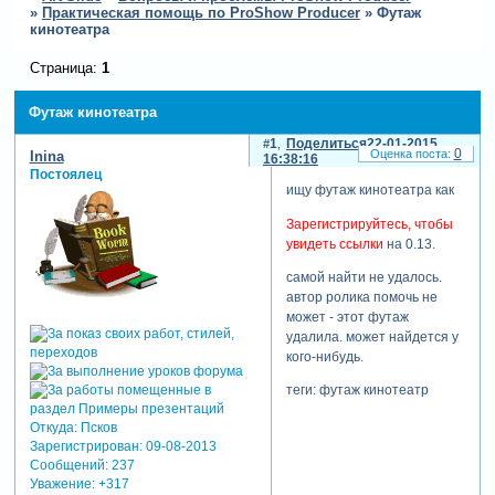
»
Практическая помощь по ProShow Producer
»
Футаж
кинотеатра
Страница:
1
Футаж кинотеатра
1
Поделиться
22-01-2015
0
Inina
16:38:16
Постоялец
ищу футаж кинотеатра как
Зарегистрируйтесь, чтобы
увидеть ссылки
на 0.13.
самой найти не удалось.
автор ролика помочь не
может - этот футаж
удалила. может найдется у
кого-нибудь.
теги: футаж кинотеатр
Откуда:
Псков
Зарегистрирован
: 09-08-2013
Сообщений:
237
Уважение:
+317