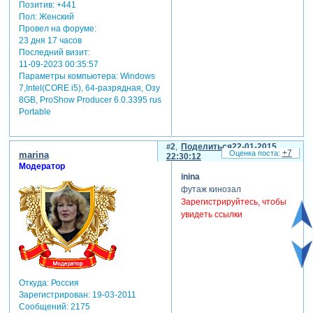
Позитив:
+441
Пол:
Женский
Провел на форуме:
23 дня 17 часов
Последний визит:
11-09-2023 00:35:57
Параметры компьютера:
Windows
7,Intel(CORE i5), 64-разрядная, Озу
8GB, ProShow Producer 6.0.3395 rus
Portable
2
Поделиться
22-01-2015
+7
marina
22:30:12
Модератор
inina
футаж кинозал
Зарегистрируйтесь, чтобы
увидеть ссылки
Откуда:
Россия
Зарегистрирован
: 19-03-2011
Сообщений:
2175