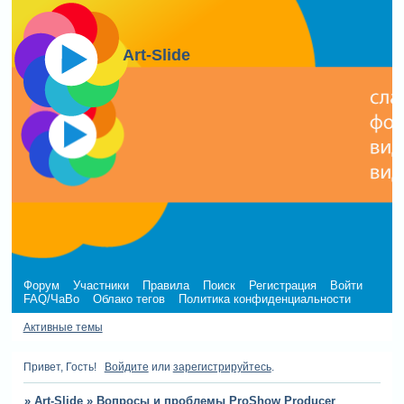
Art-Slide
Форум
Участники
Правила
Поиск
Регистрация
Войти
FAQ/ЧаВо
Облако тегов
Политика конфиденциальности
Активные темы
Привет, Гость!
Войдите
или
зарегистрируйтесь
.
»
Art-Slide
»
Вопросы и проблемы ProShow Producer