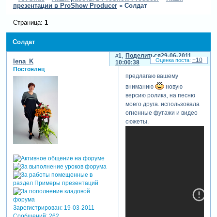
презентации в ProShow Producer
»
Солдат
Страница:
1
Солдат
1
Поделиться
29-06-2011
+10
lena_K
10:00:38
Постоялец
предлагаю вашему
вниманию
новую
версию ролика, на песню
моего друга. использовала
огненные футажи и видео
сюжеты.
Зарегистрирован
: 19-03-2011
Сообщений:
262