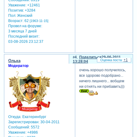
Сообщений:
8919
Уважение:
+12461
Позитив:
+3284
Пол:
Женский
Возраст:
62
[1963-11-15]
Провел на форуме:
3 месяца 7 дней
Последний визит:
03-08-2026 23:12:37
4
Поделиться
29-06-2011
+1
Олька
13:28:04
Модератор
очень хорошо получилось,
все здорово подобрано...
ничего лишнего... вобщем
ни отнять ни прибавить)))
Откуда:
Екатеринбург
Зарегистрирован
: 30-04-2011
Сообщений:
5572
Уважение:
+4986