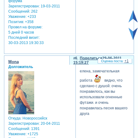
Зарегистрирован
: 19-03-2011
Сообщений:
262
Уважение:
+233
Позитив:
+358
Провел на форуме:
5 дней 0 часов
Последний визит:
30-03-2013 19:30:33
6
Поделиться
29-06-2011
+1
Mona
15:19:27
Долгожитель
елена, замечательная
работа
видно, что
сделано с душой. очень
понравилось, как вы
использовали огненные
футажи. и очень
понравилась песня вашего
друга
Откуда:
Новороссийск
Зарегистрирован
: 20-04-2011
Сообщений:
1391
Уважение:
+1725