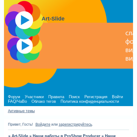
Art-Slide
Форум
Участники
Правила
Поиск
Регистрация
Войти
FAQ/ЧаВо
Облако тегов
Политика конфиденциальности
Активные темы
Привет, Гость!
Войдите
или
зарегистрируйтесь
.
»
Art-Slide
»
Наши работы в ProShow Producer
»
Наши