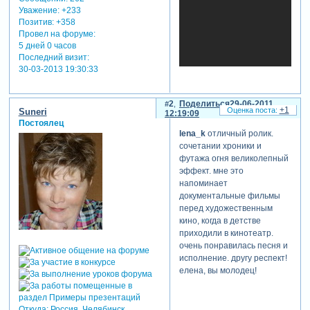
Уважение:
+233
Позитив:
+358
Провел на форуме:
5 дней 0 часов
Последний визит:
30-03-2013 19:30:33
2
Поделиться
29-06-2011
+1
Suneri
12:19:09
Постоялец
lena_k
отличный ролик.
сочетании хроники и
футажа огня великолепный
эффект. мне это
напоминает
документальные фильмы
перед художественным
кино, когда в детстве
приходили в кинотеатр.
очень понравилась песня и
исполнение. другу респект!
елена, вы молодец!
Откуда:
Россия, Челябинск