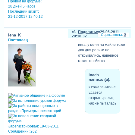
Провел на форуме:
28 дней 5 часов
Последний визит:
21-12-2017 12:40:12
8
Поделиться
29-06-2011
0
lena_K
20:18:32
Постоялец
инга, у меня на майле тоже
два дня ролики не
открывались, наверное
какая-то сбивка...
inach
написал(а):
к сожалению не
удается
открыть ролик,
как не пыталась
Зарегистрирован
: 19-03-2011
Сообщений:
262