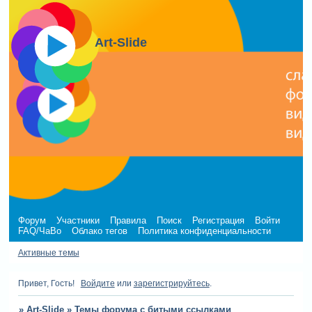
Art-Slide
Форум
Участники
Правила
Поиск
Регистрация
Войти
FAQ/ЧаВо
Облако тегов
Политика конфиденциальности
Активные темы
Привет, Гость!
Войдите
или
зарегистрируйтесь
.
»
Art-Slide
»
Темы форума с битыми ссылками