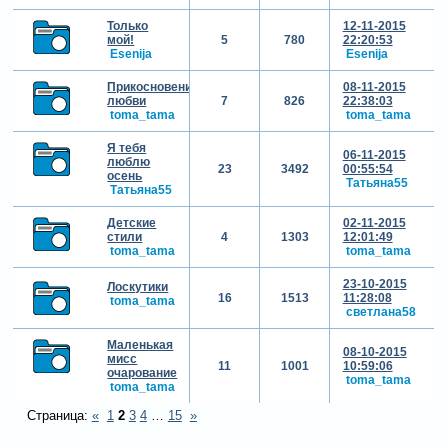
Только
12-11-2015
мой!
5
780
22:20:53
Esenija
Esenija
Прикосновения
08-11-2015
любви
7
826
22:38:03
toma_tama
toma_tama
Я тебя
06-11-2015
люблю
23
3492
00:55:54
осень
Татьяна55
Татьяна55
Детские
02-11-2015
стили
4
1303
12:01:49
toma_tama
toma_tama
23-10-2015
Лоскутики
16
1513
11:28:08
toma_tama
светлана58
Маленькая
08-10-2015
мисс
11
1001
10:59:06
очарование
toma_tama
toma_tama
Страница:
«
1
2
3
4
…
15
»