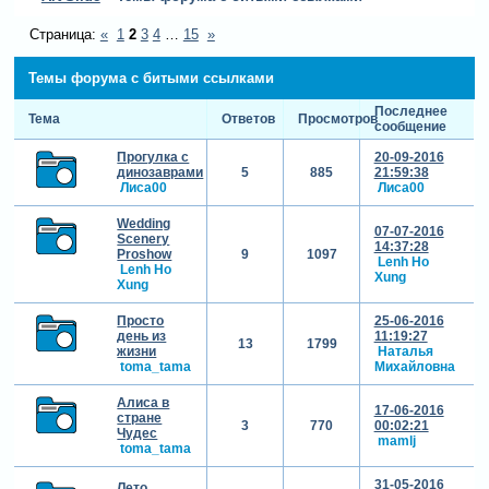
Страница:
«
1
2
3
4
…
15
»
Темы форума с битыми ссылками
Последнее
Тема
Ответов
Просмотров
сообщение
Прогулка с
20-09-2016
динозаврами
5
885
21:59:38
Лиса00
Лиса00
Wedding
07-07-2016
Scenery
14:37:28
Proshow
9
1097
Lenh Ho
Lenh Ho
Xung
Xung
Просто
25-06-2016
день из
11:19:27
13
1799
жизни
Наталья
toma_tama
Михайловна
Алиса в
17-06-2016
стране
3
770
00:02:21
Чудес
mamlj
toma_tama
31-05-2016
Лето