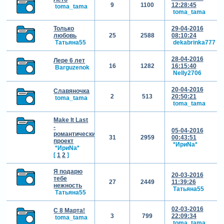
9
1100
12:28:45
toma_tama
toma_tama
Только
29-04-2016
любовь
25
2588
08:10:24
Татьяна55
dekabrinka777
28-04-2016
Лере 6 лет
16
1282
16:15:40
Barguzenok
Nelly2706
20-04-2016
Славяночка
2
513
20:50:21
toma_tama
toma_tama
Make It Last
-
05-04-2016
романтический
31
2959
00:43:51
проект
*ИриNа*
*ИриNа*
[
1
2
]
Я подарю
20-03-2016
тебе
27
2449
11:39:26
нежность
Татьяна55
Татьяна55
02-03-2016
С 8 Марта!
3
799
22:09:34
toma_tama
toma_tama