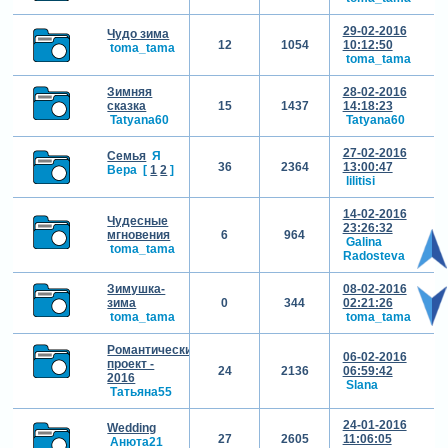
29-02-2016
Чудо зима
12
1054
10:12:50
toma_tama
toma_tama
Зимняя
28-02-2016
сказка
15
1437
14:18:23
Tatyana60
Tatyana60
27-02-2016
Семья
Я
36
2364
13:00:47
Вера
[
1
2
]
lilitisi
14-02-2016
Чудесные
23:26:32
мгновения
6
964
Galina
toma_tama
Radosteva
Зимушка-
08-02-2016
зима
0
344
02:21:26
toma_tama
toma_tama
Романтический
06-02-2016
проект -
24
2136
06:59:42
2016
Slana
Татьяна55
24-01-2016
Wedding
27
2605
11:06:05
Анюта21