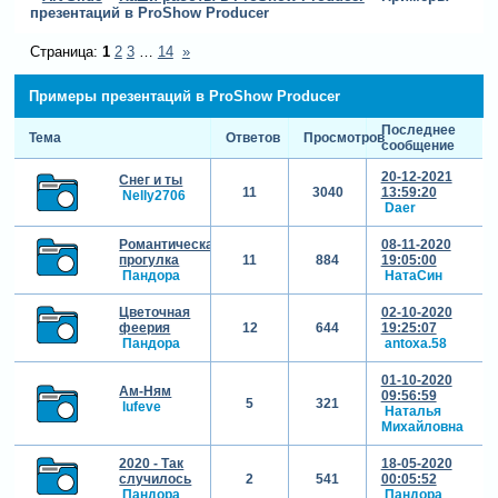
презентаций в ProShow Producer
Страница:
1
2
3
…
14
»
Примеры презентаций в ProShow Producer
Последнее
Тема
Ответов
Просмотров
сообщение
20-12-2021
Снег и ты
11
3040
13:59:20
Nelly2706
Daer
Романтическая
08-11-2020
прогулка
11
884
19:05:00
Пандора
НатаСин
Цветочная
02-10-2020
феерия
12
644
19:25:07
Пандора
antoxa.58
01-10-2020
Ам-Ням
09:56:59
5
321
lufeve
Наталья
Михайловна
2020 - Так
18-05-2020
случилось
2
541
00:05:52
Пандора
Пандора