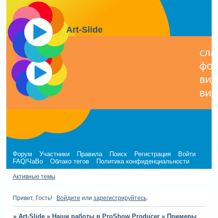
Art-Slide
Форум
Участники
Правила
Поиск
Регистрация
Войти
FAQ/ЧаВо
Облако тегов
Политика конфиденциальности
Активные темы
Привет, Гость!
Войдите
или
зарегистрируйтесь
.
»
Art-Slide
»
Наши работы в ProShow Producer
»
Примеры