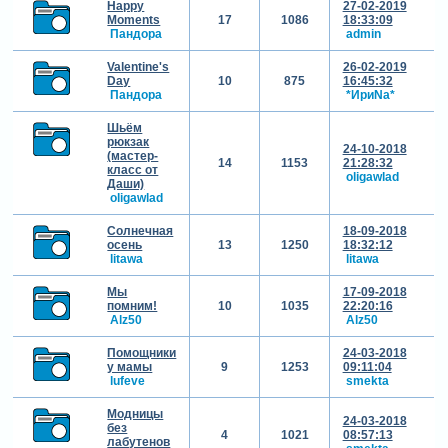
Happy
27-02-2019
Moments
17
1086
18:33:09
Пандора
admin
Valentine's
26-02-2019
Day
10
875
16:45:32
Пандора
*ИриNа*
Шьём
рюкзак
24-10-2018
(мастер-
14
1153
21:28:32
класс от
oligawlad
Даши)
oligawlad
Солнечная
18-09-2018
осень
13
1250
18:32:12
litawa
litawa
Мы
17-09-2018
помним!
10
1035
22:20:16
Alz50
Alz50
Помощники
24-03-2018
у мамы
9
1253
09:11:04
lufeve
smekta
Модницы
24-03-2018
без
4
1021
08:57:13
лабутенов