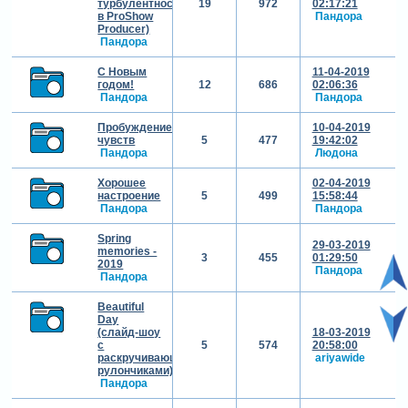
турбулентности
19
972
02:17:21
в ProShow
Пандора
Producer)
Пандора
С Новым
11-04-2019
годом!
12
686
02:06:36
Пандора
Пандора
Пробуждение
10-04-2019
чувств
5
477
19:42:02
Пандора
Людона
Хорошее
02-04-2019
настроение
5
499
15:58:44
Пандора
Пандора
Spring
29-03-2019
memories -
3
455
01:29:50
2019
Пандора
Пандора
Beautiful
Day
(слайд-шоу
18-03-2019
с
5
574
20:58:00
раскручивающимися
ariyawide
рулончиками)
Пандора