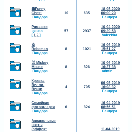
👻Funny
18-05-2020
Ghost
10
635
00:00:20
Пандора
Пандора
Ромашки
10-04-2020
gauss
57
2937
09:29:58
[
1
2
]
Valechka
🤖
16-06-2019
Roboman
8
1021
15:51:27
Пандора
Пандора
🐭 Mickey
10-06-2019
Mouse
8
826
16:27:38
Пандора
admin
Крошка
06-05-2019
Вилли-
4
705
16:08:32
Винки
Пандора
Пандора
Семейная
16-04-2019
фотогалерея
6
824
08:56:51
Пандора
Пандора
Акварельные
цветы
(эффект
11-04-2019