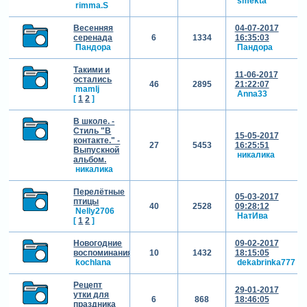
smekta
rimma.S
Весенняя
04-07-2017
серенада
6
1334
16:35:03
Пандора
Пандора
Такими и
11-06-2017
остались
46
2895
21:22:07
mamlj
Anna33
[
1
2
]
В школе. -
Стиль "В
15-05-2017
контакте." -
27
5453
16:25:51
Выпускной
никалика
альбом.
никалика
Перелётные
05-03-2017
птицы
40
2528
09:28:12
Nelly2706
НатИва
[
1
2
]
Новогодние
09-02-2017
воспоминания
10
1432
18:15:05
kochlana
dekabrinka777
Рецепт
29-01-2017
утки для
6
868
18:46:05
праздника