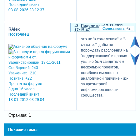
Последний визит:
03-08-2026 23:12:37
2
Поделиться
13-11-2011
+2
RAlex
17:15:47
Постоялец
это не "к сожалению", а "к
счастью". дабы не
порождать расслоения на
"поддержавших" и прочих.
увы, но был свидетелем
Зарегистрирован
: 13-11-2011
нескольких проектов,
Сообщений:
243
погибших именно по
Уважение:
+210
аналогичной причине - из-
Позитив:
+22
Провел на форуме:
за чрезмерной
3 дня 16 часов
информированности
Последний визит:
сообщества.
18-01-2012 03:29:04
Страница:
1
Похожие темы