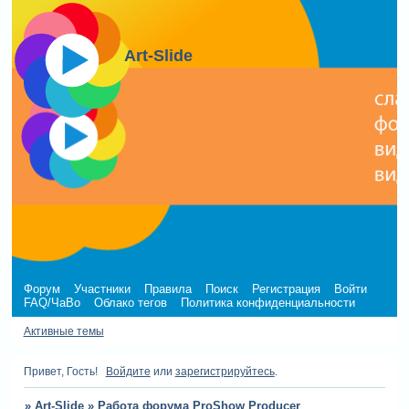
Art-Slide
Форум
Участники
Правила
Поиск
Регистрация
Войти
FAQ/ЧаВо
Облако тегов
Политика конфиденциальности
Активные темы
Привет, Гость!
Войдите
или
зарегистрируйтесь
.
»
Art-Slide
»
Работа форума ProShow Producer