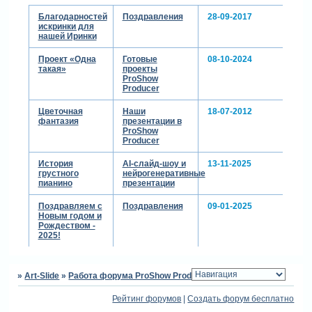
Благодарностей
Поздравления
28-09-2017
искринки для
нашей Иринки
Проект «Одна
Готовые
08-10-2024
такая»
проекты
ProShow
Producer
Цветочная
Наши
18-07-2012
фантазия
презентации в
ProShow
Producer
История
AI-слайд-шоу и
13-11-2025
грустного
нейрогенеративные
пианино
презентации
Поздравляем с
Поздравления
09-01-2025
Новым годом и
Рождеством -
2025!
»
Art-Slide
»
Работа форума ProShow Producer
»
Благодарность
Рейтинг форумов
|
Создать форум бесплатно