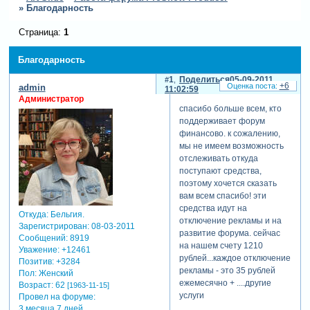
»
Благодарность
Страница:
1
Благодарность
1
Поделиться
05-09-2011
+6
admin
11:02:59
Администратор
спасибо больше всем, кто
поддерживает форум
финансово. к сожалению,
мы не имеем возможность
отслеживать откуда
поступают средства,
поэтому хочется сказать
вам всем спасибо! эти
средства идут на
Откуда:
Бельгия.
отключение рекламы и на
Зарегистрирован
: 08-03-2011
развитие форума. сейчас
Сообщений:
8919
на нашем счету 1210
Уважение:
+12461
рублей...каждое отключение
Позитив:
+3284
рекламы - это 35 рублей
Пол:
Женский
ежемесячно + ....другие
Возраст:
62
[1963-11-15]
услуги
Провел на форуме:
3 месяца 7 дней