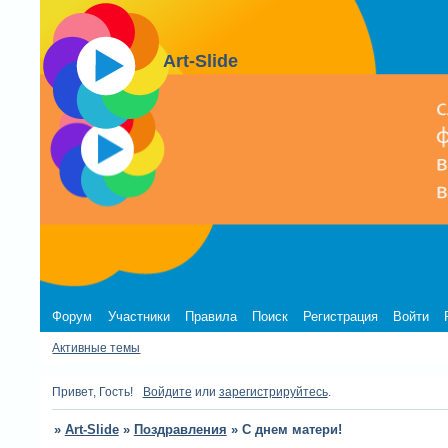
Art-Slide
Форум
Участники
Правила
Поиск
Регистрация
Войти
Активные темы
Привет, Гость!
Войдите
или
зарегистрируйтесь
.
»
Art-Slide
»
Поздравления
»
С днем матери!