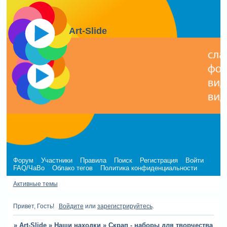
Art-Slide
Форум
Участники
Правила
Поиск
Регистрация
Войти
FAQ/ЧаВо
Облако тегов
Политика конфиденциальности
Активные темы
Привет, Гость!
Войдите
или
зарегистрируйтесь
.
»
Art-Slide
»
Наши находки
»
Скрап - наборы для творчества