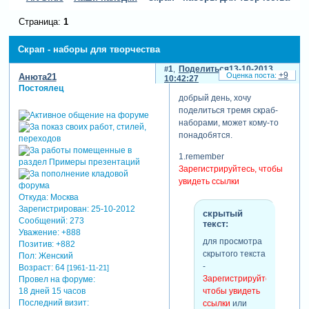
Страница:
1
Скрап - наборы для творчества
1
Поделиться
13-10-2013
+9
Анюта21
10:42:27
Постоялец
добрый день, хочу
поделиться тремя скраб-
наборами, может кому-то
понадобятся.
1.remember
Зарегистрируйтесь, чтобы
увидеть ссылки
Откуда:
Москва
Зарегистрирован
: 25-10-2012
скрытый
Сообщений:
273
текст:
Уважение:
+888
для просмотра
Позитив:
+882
скрытого текста
Пол:
Женский
-
Возраст:
64
[1961-11-21]
Зарегистрируйтесь,
Провел на форуме:
18 дней 15 часов
чтобы увидеть
Последний визит:
ссылки
или