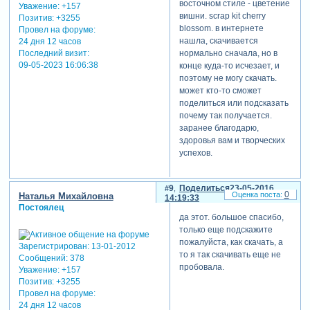
восточном стиле - цветение
Уважение:
+157
вишни. scrap kit cherry
Позитив:
+3255
blossom. в интернете
Провел на форуме:
нашла, скачивается
24 дня 12 часов
Последний визит:
нормально сначала, но в
09-05-2023 16:06:38
конце куда-то исчезает, и
поэтому не могу скачать.
может кто-то сможет
поделиться или подсказать
почему так получается.
заранее благодарю,
здоровья вам и творческих
успехов.
9
Поделиться
23-05-2016
0
Наталья Михайловна
14:19:33
Постоялец
да этот. большое спасибо,
только еще подскажите
пожалуйста, как скачать, а
Зарегистрирован
: 13-01-2012
то я так скачивать еще не
Сообщений:
378
пробовала.
Уважение:
+157
Позитив:
+3255
Провел на форуме:
24 дня 12 часов