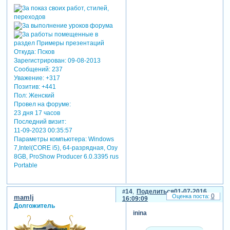
Откуда:
Псков
Зарегистрирован
: 09-08-2013
Сообщений:
237
Уважение:
+317
Позитив:
+441
Пол:
Женский
Провел на форуме:
23 дня 17 часов
Последний визит:
11-09-2023 00:35:57
Параметры компьютера:
Windows
7,Intel(CORE i5), 64-разрядная, Озу
8GB, ProShow Producer 6.0.3395 rus
Portable
14
Поделиться
01-07-2016
0
mamlj
16:09:09
Долгожитель
inina