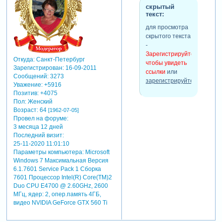
скрытый
текст:
для просмотра
скрытого текста
-
Зарегистрируйтесь,
Откуда:
Санкт-Петербург
чтобы увидеть
Зарегистрирован
: 16-09-2011
ссылки
или
Сообщений:
3273
зарегистрируйтесь
.
Уважение:
+5916
Позитив:
+4075
Пол:
Женский
Возраст:
64
[1962-07-05]
Провел на форуме:
3 месяца 12 дней
Последний визит:
25-11-2020 11:01:10
Параметры компьютера:
Microsoft
Windows 7 Максимальная Версия
6.1.7601 Service Pack 1 Сборка
7601 Процессор Intel(R) Core(TM)2
Duo CPU E4700 @ 2.60GHz, 2600
МГц, ядер: 2, опер.память 4ГБ,
видео NVIDIA GeForce GTX 560 Ti