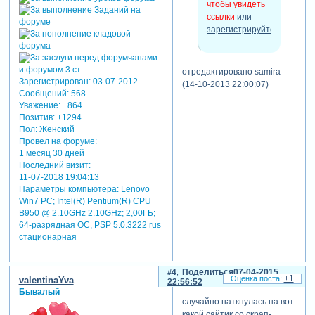
чтобы увидеть
ссылки
или
зарегистрируйтесь
.
отредактировано samira
Зарегистрирован
: 03-07-2012
(14-10-2013 22:00:07)
Сообщений:
568
Уважение:
+864
Позитив:
+1294
Пол:
Женский
Провел на форуме:
1 месяц 30 дней
Последний визит:
11-07-2018 19:04:13
Параметры компьютера:
Lenovo
Win7 PC; Intel(R) Pentium(R) CPU
B950 @ 2.10GHz 2.10GHz; 2,00ГБ;
64-разрядная ОС, PSP 5.0.3222 rus
стационарная
4
Поделиться
07-04-2015
+1
valentinaYva
22:56:52
Бывалый
случайно наткнулась на вот
какой сайтик со скрап-