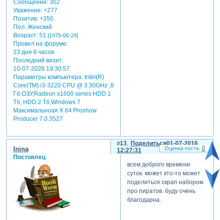
Сообщений:
302
Уважение:
+277
Позитив:
+350
Пол:
Женский
Возраст:
51
[1975-06-24]
Провел на форуме:
23 дня 6 часов
Последний визит:
10-07-2026 19:30:57
Параметры компьютера:
Intel(R)
Core(TM) i3-3220 CPU @ 3.30GHz ,8
Гб ОЗУ,Radeon x1600 series HDD 1
Tб, HDD 2 Тб,Windows 7
Максимальноая X 64 Proshow
Producer 7.0.3527
13
Поделиться
01-07-2016
0
Inina
12:27:31
Постоялец
всем доброго времени
суток. может кто-то может
поделиться скрап набором
про пиратов. буду очень
благодарна.