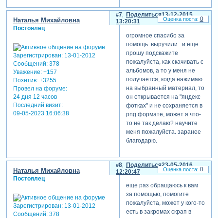
отредактировано samira
(12-12-2015 21:38:52)
7
Поделиться
13-12-2015
0
Наталья Михайловна
13:20:31
Постоялец
огромное спасибо за
помощь. выручили. и еще.
прошу подскажите
Зарегистрирован
: 13-01-2012
пожалуйста, как скачивать с
Сообщений:
378
альбомов, а то у меня не
Уважение:
+157
получается, когда нажимаю
Позитив:
+3255
на выбранный материал, то
Провел на форуме:
он открывается на "яндекс
24 дня 12 часов
Последний визит:
фотках" и не сохраняется в
09-05-2023 16:06:38
png формате, может я что-
то не так делаю? научите
меня пожалуйста. заранее
благодарю.
8
Поделиться
23-05-2016
0
Наталья Михайловна
12:20:47
Постоялец
еще раз обращаюсь к вам
за помощью, помогите
пожалуйста, может у кого-то
Зарегистрирован
: 13-01-2012
есть в закромах скрап в
Сообщений:
378