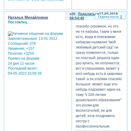
Дом.расшир., AMD FX(tm)-4300
Quad-Core Processor 3,80 GHz, ОЗУ
8,00 ГБ, 64-р.ОС; NVIDIA GeForce
GTX 750; PSP 6.0.3410 RUS стац.
20
Поделиться
17-05-2018
0
Наталья Михайловна
08:54:40
Постоялец
спасибо огромное, но это
не те наборы, такие у меня
есть. когда в поисковике
Зарегистрирован
: 13-01-2012
набираю название "мой
Сообщений:
378
любимый детский сад" он
Уважение:
+157
сразу появляется, только
Позитив:
+3255
он платный, решила один
Провел на форуме:
раз купить, не получается,
24 дня 12 часов
Последний визит:
вот и спрашиваю, может у
09-05-2023 16:06:38
кого нибудь есть в закромах
такой. а за отклики спасибо
большое. может еще кто-
нибудь подскажет идею на
тему "к 100-летию
дошкольного образования"
это ролик для
воспитателей, не для