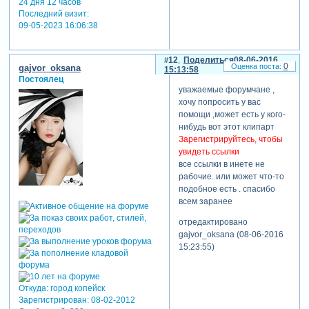
24 дня 12 часов
Последний визит:
09-05-2023 16:06:38
12
Поделиться
08-06-2016
0
gajvor_oksana
15:13:58
Постоялец
уважаемые форумчане ,
хочу попросить у вас
помощи ,может есть у кого-
нибудь вот этот клипарт
Зарегистрируйтесь, чтобы
увидеть ссылки
все ссылки в инете не
рабочие. или может что-то
подобное есть . спасибо
всем заранее
отредактировано
gajvor_oksana (08-06-2016
15:23:55)
Откуда:
город копейск
Зарегистрирован
: 08-02-2012