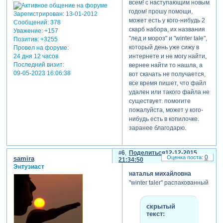
всем! с наступающим новым
годом! прошу помощи,
Зарегистрирован
: 13-01-2012
может есть у кого-нибудь 2
Сообщений:
378
скарб набора, их названия
Уважение:
+157
"лед и мороз" и "winter tale",
Позитив:
+3255
который день уже сижу в
Провел на форуме:
интернете и не могу найти,
24 дня 12 часов
Последний визит:
вернее найти то нашла, а
09-05-2023 16:06:38
вот скачать не получается,
все время пишет, что файл
удален или такого файла не
существует. помогите
пожалуйста, может у кого-
нибудь есть в копилочке.
заранее благодарю.
6
Поделиться
12-12-2015
0
samira
21:34:50
Энтузиаст
наталья михайловна
"winter taler" распакованный
скрытый
текст: