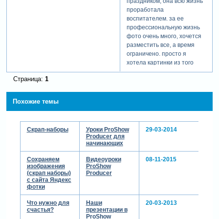
детей, хочу поздравить
сестру с
профессиональным
праздником, она всю жизнь
проработала
воспитателем. за ее
профессиональную жизнь
фото очень много, хочется
разместить все, а время
ограничено. просто я
хотела картинки из того
скарп набора разместить
Страница:
1
на фоне, только теперь про
фон сомневаюсь, короче
полная сумятица, но я все
Похожие темы
таки хочу раскусить этот
крепкий орешек. заранее
благодарю за помощь.
Скрап-наборы
Уроки ProShow
29-03-2014
Producer для
начинающих
Сохраняем
Видеоуроки
08-11-2015
изображения
ProShow
(скрап наборы)
Producer
с сайта Яндекс
фотки