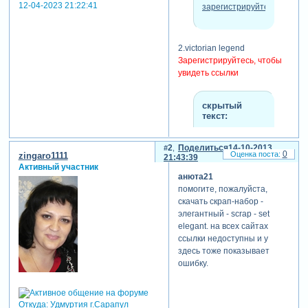
12-04-2023 21:22:41
зарегистрируйтесь
.
2.victorian legend
Зарегистрируйтесь, чтобы
увидеть ссылки
скрытый
текст:
для просмотра
скрытого текста
2
Поделиться
14-10-2013
0
zingaro1111
21:43:39
-
Активный участник
Зарегистрируйтесь,
анюта21
чтобы увидеть
помогите, пожалуйста,
ссылки
или
скачать скрап-набор -
зарегистрируйтесь
.
элегантный - scrap - set
elegant. на всех сайтах
ссылки недоступны и у
теги: скрап-набор,скрап
здесь тоже показывает
ошибку.
Откуда:
Удмуртия г.Сарапул