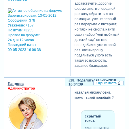
здравствуйте, дорогие
форумчане. в очередной
раз хочу обратиться за
Зарегистрирован
: 13-01-2012
помощью. уже не первый
Сообщений:
378
раз перерываю интернет,
Уважение:
+157
но так и не смогла найти
Позитив:
+3255
скарп набор "мой любимый
Провел на форуме:
детский сад" он мне
24 дня 12 часов
Последний визит:
понадобился уже второй
09-05-2023 16:06:38
раз. очень прошу
поделиться у кого есть
такая возможность.
заранее благодарю.
18
Поделиться
16-05-2018
0
Пандора
16:04:39
Администратор
наталья михайловна
может такой подойдёт?