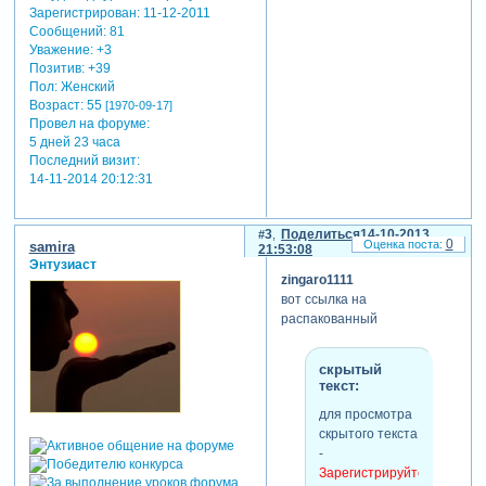
Зарегистрирован
: 11-12-2011
Сообщений:
81
Уважение:
+3
Позитив:
+39
Пол:
Женский
Возраст:
55
[1970-09-17]
Провел на форуме:
5 дней 23 часа
Последний визит:
14-11-2014 20:12:31
3
Поделиться
14-10-2013
0
samira
21:53:08
Энтузиаст
zingaro1111
вот ссылка на
распакованный
скрытый
текст:
для просмотра
скрытого текста
-
Зарегистрируйтесь,