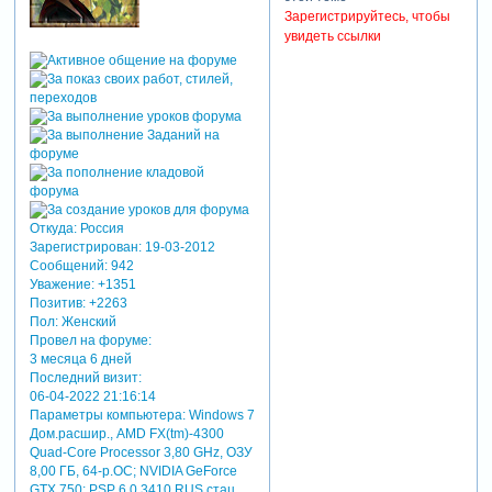
текст:
посмотрите еще один
набор "детский сад", пост
для просмотра
#5, ссылки рабочие, вот в
скрытого текста
этой теме
-
Зарегистрируйтесь, чтобы
Зарегистрируйтесь,
увидеть ссылки
чтобы увидеть
ссылки
или
зарегистрируйтесь
.
Откуда:
Россия
Зарегистрирован
: 19-03-2012
Сообщений:
942
Уважение:
+1351
Позитив:
+2263
Пол:
Женский
Провел на форуме:
3 месяца 6 дней
Последний визит:
06-04-2022 21:16:14
Параметры компьютера:
Windows 7