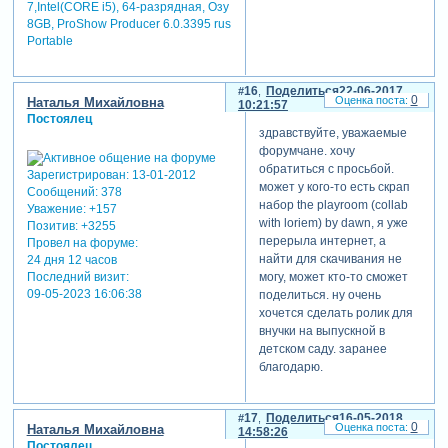
7,Intel(CORE i5), 64-разрядная, Озу
8GB, ProShow Producer 6.0.3395 rus
Portable
16
Поделиться
22-06-2017
0
Наталья Михайловна
10:21:57
Постоялец
здравствуйте, уважаемые
форумчане. хочу
обратиться с просьбой.
Зарегистрирован
: 13-01-2012
может у кого-то есть скрап
Сообщений:
378
набор the playroom (collab
Уважение:
+157
with loriem) by dawn, я уже
Позитив:
+3255
перерыла интернет, а
Провел на форуме:
найти для скачивания не
24 дня 12 часов
Последний визит:
могу, может кто-то сможет
09-05-2023 16:06:38
поделиться. ну очень
хочется сделать ролик для
внучки на выпускной в
детском саду. заранее
благодарю.
17
Поделиться
16-05-2018
0
Наталья Михайловна
14:58:26
Постоялец