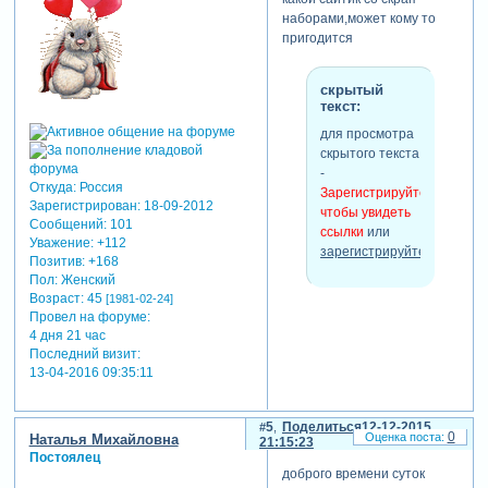
наборами,может кому то
пригодится
скрытый
текст:
для просмотра
скрытого текста
-
Откуда:
Россия
Зарегистрируйтесь,
Зарегистрирован
: 18-09-2012
чтобы увидеть
Сообщений:
101
ссылки
или
Уважение:
+112
зарегистрируйтесь
.
Позитив:
+168
Пол:
Женский
Возраст:
45
[1981-02-24]
Провел на форуме:
4 дня 21 час
Последний визит:
13-04-2016 09:35:11
5
Поделиться
12-12-2015
0
Наталья Михайловна
21:15:23
Постоялец
доброго времени суток