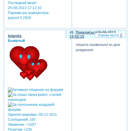
отредактировано ajnat1965
Последний визит:
(16-08-2013 00:24:08)
25-08-2013 17:12:10
Параметры компьютера:
pspro4.5.2929
5
Поделиться
16-08-2013
0
totarela
15:52:15
Бывалый
пишите правильно! ко дню
рождения!
Зарегистрирован
: 09-12-2011
Сообщений:
165
Уважение:
+1057
Позитив:
+230