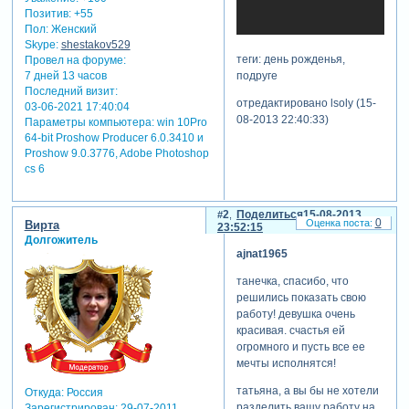
Позитив:
+55
Пол:
Женский
Skype:
shestakov529
теги: день рожденья,
Провел на форуме:
подруге
7 дней 13 часов
Последний визит:
отредактировано lsoly (15-
03-06-2021 17:40:04
08-2013 22:40:33)
Параметры компьютера:
win 10Pro
64-bit Proshow Producer 6.0.3410 и
Proshow 9.0.3776, Adobe Photoshop
cs 6
2
Поделиться
15-08-2013
0
Вирта
23:52:15
Долгожитель
ajnat1965
танечка, спасибо, что
решились показать свою
работу! девушка очень
красивая. счастья ей
огромного и пусть все ее
мечты исполнятся!
татьяна, а вы бы не хотели
Откуда:
Россия
разделить вашу работу на
Зарегистрирован
: 29-07-2011