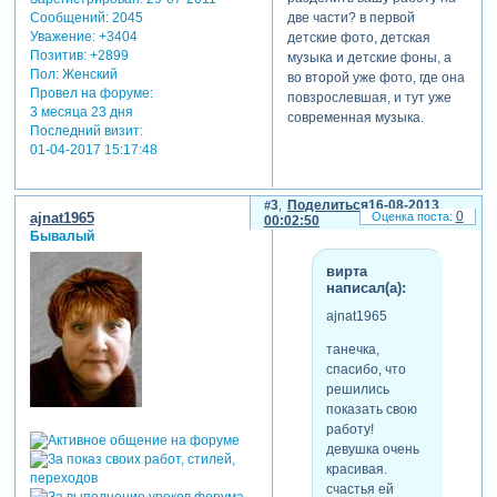
две части? в первой
Сообщений:
2045
Уважение:
+3404
детские фото, детская
Позитив:
+2899
музыка и детские фоны, а
Пол:
Женский
во второй уже фото, где она
Провел на форуме:
повзрослевшая, и тут уже
3 месяца 23 дня
современная музыка.
Последний визит:
01-04-2017 15:17:48
3
Поделиться
16-08-2013
0
ajnat1965
00:02:50
Бывалый
вирта
написал(а):
ajnat1965
танечка,
спасибо, что
решились
показать свою
работу!
девушка очень
красивая.
счастья ей