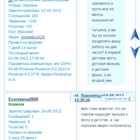
огромного и
Откуда:
Украина
пусть все ее
Зарегистрирован
: 12-02-2013
мечты
Сообщений:
184
исполнятся!
Уважение:
+100
Позитив:
+55
татьяна, а вы
Пол:
Женский
бы не хотели
Skype:
shestakov529
разделить вашу
Провел на форуме:
работу на две
7 дней 13 часов
части? в первой
Последний визит:
детские фото,
03-06-2021 17:40:04
детская музыка
Параметры компьютера:
win 10Pro
64-bit Proshow Producer 6.0.3410 и
и детские
Proshow 9.0.3776, Adobe Photoshop
фоны, а во
cs 6
второй уже
фото, где она
повзрослевшая,
4
Поделиться
16-08-2013
и тут уже
0
Екатерина0808
15:36:26
современная
Новичок
музыка.
мне тоже кажется, что не
Зарегистрирован
: 16-08-2013
совсем подходит музыка к
Сообщений:
1
фото в детстве, а так
Уважение:
0
хорошее видео получилось)
Позитив:
0
спасибо!!! я думала, но не
Провел на форуме:
решилась
2 часа 25 минут