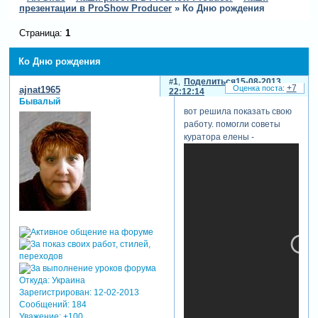
презентации в ProShow Producer
»
Ко Дню рождения
Страница:
1
Ко Дню рождения
1
Поделиться
15-08-2013
+7
ajnat1965
22:12:14
Бывалый
вот решила показать свою
работу. помогли советы
куратора елены -
Откуда:
Украина
Зарегистрирован
: 12-02-2013
Сообщений:
184
Уважение:
+100