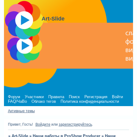
Art-Slide
Форум
Участники
Правила
Поиск
Регистрация
Войти
FAQ/ЧаВо
Облако тегов
Политика конфиденциальности
Активные темы
Привет, Гость!
Войдите
или
зарегистрируйтесь
.
»
Art-Slide
»
Наши работы в ProShow Producer
»
Наши