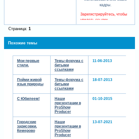
кадры.
Зарегистрируйтесь, чтобы
увидеть ссылки
Страница:
1
отредактировано
mimoza2012 (09-07-2013
17:47:29)
Похожие темы
Мои первые
Темы форума с
11-06-2013
стили.
битыми
ссылками
Пойми живой
Темы форума с
18-07-2013
язык природы
битыми
ссылками
С Юбилеем!
Наши
01-10-2015
презентации в
ProShow
Producer
Городские
Наши
13-07-2021
зарисовки.
презентации в
Кемерово
ProShow
Producer