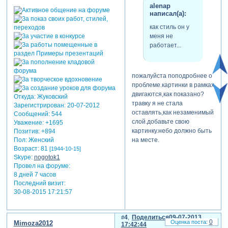
alenap
написал(а):
как стиль он у
меня не
работает...
пожалуйста поподробнее о
проблеме.картинки в рамках
двигаются,как показано?
Откуда:
Жуковский
травку я не стала
Зарегистрирован
: 20-07-2012
оставлять,как незаменимый
Сообщений:
544
слой.добавьте свою
Уважение:
+1695
картинку.небо должно быть
Позитив:
+894
Пол:
Женский
на месте.
Возраст:
81
[1944-10-15]
Skype:
nogotok1
Провел на форуме:
8 дней 7 часов
Последний визит:
30-08-2015 17:21:57
4
Поделиться
09-07-2013
0
Mimoza2012
17:42:44