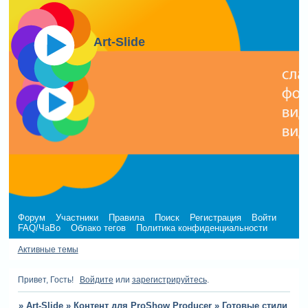
Art-Slide
Форум
Участники
Правила
Поиск
Регистрация
Войти
FAQ/ЧаВо
Облако тегов
Политика конфиденциальности
Активные темы
Привет, Гость!
Войдите
или
зарегистрируйтесь
.
»
Art-Slide
»
Контент для ProShow Producer
»
Готовые стили