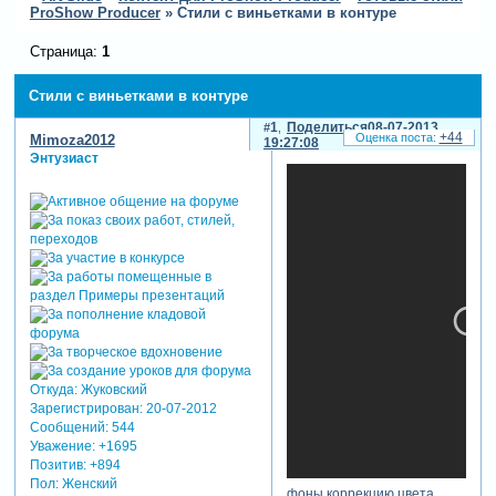
ProShow Producer
»
Стили с виньетками в контуре
Страница:
1
Стили с виньетками в контуре
1
Поделиться
08-07-2013
+44
Mimoza2012
19:27:08
Энтузиаст
Откуда:
Жуковский
Зарегистрирован
: 20-07-2012
Сообщений:
544
Уважение:
+1695
Позитив:
+894
Пол:
Женский
фоны,коррекцию цвета