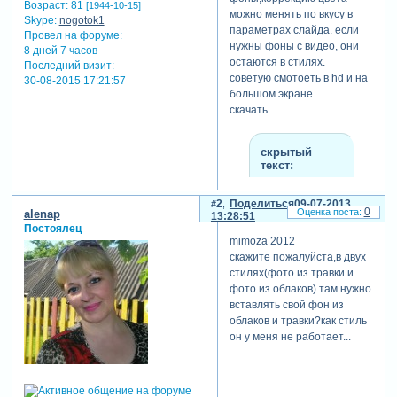
Возраст:
81
[1944-10-15]
можно менять по вкусу в
Skype:
nogotok1
параметрах слайда. если
Провел на форуме:
нужны фоны с видео, они
8 дней 7 часов
остаются в стилях.
Последний визит:
советую смотоеть в hd и на
30-08-2015 17:21:57
большом экране.
скачать
скрытый
текст:
для просмотра
2
Поделиться
09-07-2013
скрытого текста
0
alenap
13:28:51
-
Постоялец
Зарегистрируйтесь,
mimoza 2012
чтобы увидеть
скажите пожалуйста,в двух
ссылки
или
стилях(фото из травки и
зарегистрируйтесь
.
фото из облаков) там нужно
вставлять свой фон из
облаков и травки?как стиль
он у меня не работает...
теги: стили proshow
producer