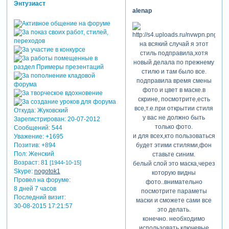
Энтузиаст
alenap
на всякий случай я этот
стиль подправила,хотя
новый делала по прежнему
стилю и там было все.
подправила время смены
фото и цвет в маске.в
скрине, посмотрите,есть
все,т.е.при открытии стиля
Откуда:
Жуковский
у вас не должно быть
Зарегистрирован
: 20-07-2012
только фото.
Сообщений:
544
и для всех,кто пользоваться
Уважение:
+1695
будет этими стилями,фон
Позитив:
+894
Пол:
Женский
ставьте синим.
Возраст:
81
[1944-10-15]
белый слой это маска,через
Skype:
nogotok1
которую видны
Провел на форуме:
фото..внимательно
8 дней 7 часов
посмотрите параметы
Последний визит:
маски и сможете сами все
30-08-2015 17:21:57
это делать.
конечно. необходимо
использовать ключевые