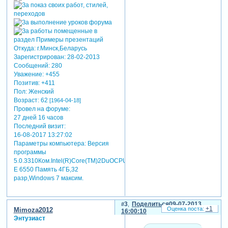
Откуда:
г.Минск,Беларусь
Зарегистрирован
: 28-02-2013
Сообщений:
280
Уважение:
+455
Позитив:
+411
Пол:
Женский
Возраст:
62
[1964-04-18]
Провел на форуме:
27 дней 16 часов
Последний визит:
16-08-2017 13:27:02
Параметры компьютера:
Версия
программы
5.0.3310Ком.Intel(R)Core(TM)2DuOCPU
E 6550 Память 4ГБ,32
разр,Windows 7 максим.
3
Поделиться
09-07-2013
+1
Mimoza2012
16:00:10
Энтузиаст