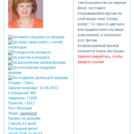
там большинство на черном
фоне. поставьте
понравившийся футаж на
слой выше слоя "солид-
колор", т.е. просто цветного
или градиентного (на ваше
усмотрение), и назначьте
этот футаж
полупрозрачной маской.
получится очень чистенько.
Зарегистрируйтесь, чтобы
увидеть ссылки
Откуда:
г. Омск
Зарегистрирован
: 11-05-2012
Сообщений:
981
Уважение:
+1836
Позитив:
+1812
Пол:
Женский
Skype:
caregorod
Провел на форуме:
1 месяц 12 дней
Последний визит:
18-06-2026 11:45:43