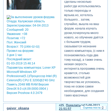
сделаны несколько
работ,где использовались
только переходы и
музыка.но, хотелось
большего... затем,
Откуда:
Калужская область
случайно, вышла на ваш
Зарегистрирован
: 04-04-2013
форум. начала изучать
Сообщений:
20
уроки,почерпнула много
Уважение:
+38
нового, но обучение даётся
Позитив:
+72
с большим трудом,
Пол:
Женский
сказывается незнание
Возраст:
70
[1956-02-02]
Провел на форуме:
самого компьютера, (с ним я
3 дня 1 час
познакомилась года два
Последний визит:
тому назад), а также очень
01-03-2019 15:46:14
низкая скорость
Параметры компьютера:
Loner-XP
интернета.программа очень
Microsoft Windows XP
нравится, столько
Professional(5.1)Процессор Intel (R)
возможностей для
Celeron(R) CPU E 3200@2'40 GHz
творчества.не успокоюсь,
Память 2048 MB RAM Версия
пока не освою самое
DirectX 9.0 c(4.09.0000.0904 )
необходимое, для создания
Версия Proshow 4.0 2479
таких красочных
презентаций, которые
увидела здесь на
25
Поделиться
13-08-2013
0
gajvor_oksana
21:51:57
форуме.очень хочется