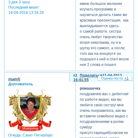
3 дня 3 часа
имею большое желание
Последний визит:
изучать программу и
19-09-2018 13:34:29
научиться делать такие же
красивые презентации, как
выкладываются здесь.
о самой работе. сестра
очень любит творчество
игоря николаева, ну и в
шутку его самого, а после
того как на концерте он
подошел к ней и спел возле
нее 2 слова и пошел
дальше[взломанный сайт] ,
2
Поделиться
21-04-2013
шутим о том, что ее чувство
+1
mamlj
16:41:55
взаимно)))
Долгожитель
в презентации принимали
ромашечка
участие я и моя семья, а так
поздравляю вас с дебютом!
же папа, мама, муж и детки
по работе видно, как вы
сестры, которые не знают в
любите свою сестру! мне
общем-то для чего я их
очень понравилось, как вы
снимала, да и в общем-то и
вставили семейное видео с
забыли уже наверное, т. к.
поздравлениями в ролик.
готовиться и снимать всех
сумбур
по очереди я начала
присутствующий(совсем не
Откуда:
Санкт-Петербург
месяца 2 назад)))