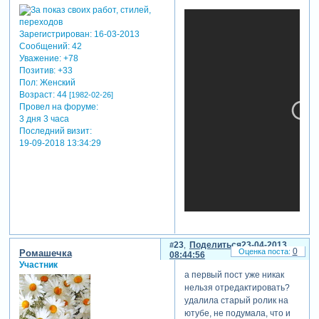
Зарегистрирован
: 16-03-2013
Сообщений:
42
Уважение:
+78
Позитив:
+33
Пол:
Женский
Возраст:
44
[1982-02-26]
Провел на форуме:
3 дня 3 часа
Последний визит:
19-09-2018 13:34:29
23
Поделиться
23-04-2013
0
Ромашечка
08:44:56
Участник
а первый пост уже никак
нельзя отредактировать?
удалила старый ролик на
ютубе, не подумала, что и