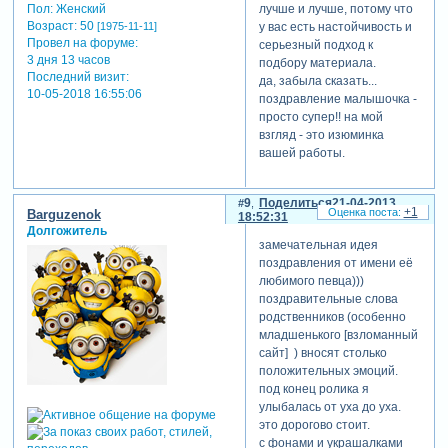
лучше и лучше, потому что
Пол:
Женский
Возраст:
50
у вас есть настойчивость и
[1975-11-11]
Провел на форуме:
серьезный подход к
3 дня 13 часов
подбору материала.
Последний визит:
да, забыла сказать...
10-05-2018 16:55:06
поздравление малышочка -
просто супер!! на мой
взгляд - это изюминка
вашей работы.
9
Поделиться
21-04-2013
+1
Barguzenok
18:52:31
Долгожитель
замечательная идея
поздравления от имени её
любимого певца)))
поздравительные слова
родственников (особенно
младшенького [взломанный
сайт] ) вносят столько
положительных эмоций.
под конец ролика я
улыбалась от уха до уха.
это дорогово стоит.
с фонами и украшалками