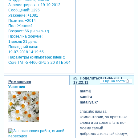
Зарегистрирован
: 19-10-2012
Сообщений:
1295
Уважение:
+1081
Позитив:
+2014
Пол:
Женский
Возраст:
66
[1959-09-17]
Провел на форуме:
1 месяц 21 день
Последний визит:
19-07-2018 14:19:55
Параметры компьютера:
Intel(R)
Core TM i-5 4460 GPU 3.20 8 ГБ х64
5
Поделиться
21-04-2013
0
Ромашечка
17:22:11
Участник
mamlj
samira
nataliya k*
спасибо вам за
комментарии, за приятные
слова и за советы! это по-
моему самый
доброжелательный форум,