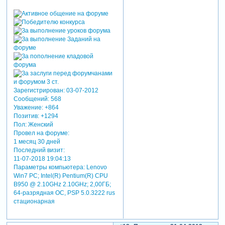
обрезая голову
nika 15
, спасибо вам за
поздравления! николаева
заменить не могу, я знаю,
что он там не очень, но он
же в печали [взломанный
сайт] эта фотография
найденная на просторах
интернета, натолкнула
меня на идею со слезой.до
Зарегистрирован
: 03-07-2012
этого планировался просто
Сообщений:
568
их фотошопный
Уважение:
+864
совместный портрет, но
Позитив:
+1294
Пол:
Женский
слеза мне показалась
Провел на форуме:
интересней
1 месяц 30 дней
отредактировано
Последний визит:
ромашечка (21-04-2013
11-07-2018 19:04:13
20:37:12)
Параметры компьютера:
Lenovo
Win7 PC; Intel(R) Pentium(R) CPU
B950 @ 2.10GHz 2.10GHz; 2,00ГБ;
64-разрядная ОС, PSP 5.0.3222 rus
стационарная