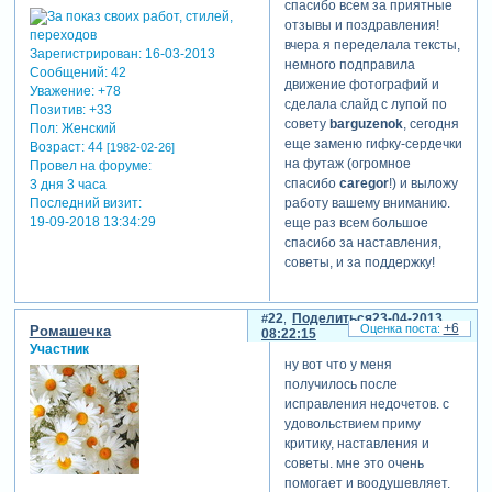
спасибо всем за приятные
отзывы и поздравления!
вчера я переделала тексты,
Зарегистрирован
: 16-03-2013
немного подправила
Сообщений:
42
движение фотографий и
Уважение:
+78
сделала слайд с лупой по
Позитив:
+33
совету
barguzenok
, сегодня
Пол:
Женский
еще заменю гифку-сердечки
Возраст:
44
[1982-02-26]
на футаж (огромное
Провел на форуме:
спасибо
caregor
!) и выложу
3 дня 3 часа
Последний визит:
работу вашему вниманию.
19-09-2018 13:34:29
еще раз всем большое
спасибо за наставления,
советы, и за поддержку!
22
Поделиться
23-04-2013
+6
Ромашечка
08:22:15
Участник
ну вот что у меня
получилось после
исправления недочетов. с
удовольствием приму
критику, наставления и
советы. мне это очень
помогает и воодушевляет.