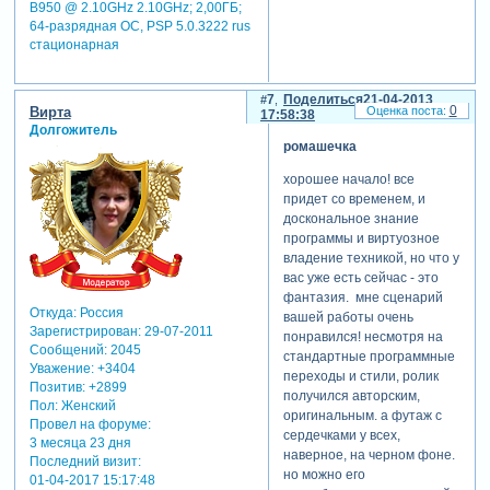
B950 @ 2.10GHz 2.10GHz; 2,00ГБ;
64-разрядная ОС, PSP 5.0.3222 rus
стационарная
7
Поделиться
21-04-2013
0
Вирта
17:58:38
Долгожитель
ромашечка
хорошее начало! все
придет со временем, и
доскональное знание
программы и виртуозное
владение техникой, но что у
вас уже есть сейчас - это
фантазия. мне сценарий
Откуда:
Россия
вашей работы очень
Зарегистрирован
: 29-07-2011
понравился! несмотря на
Сообщений:
2045
стандартные программные
Уважение:
+3404
переходы и стили, ролик
Позитив:
+2899
получился авторским,
Пол:
Женский
оригинальным. а футаж с
Провел на форуме:
сердечками у всех,
3 месяца 23 дня
наверное, на черном фоне.
Последний визит:
но можно его
01-04-2017 15:17:48