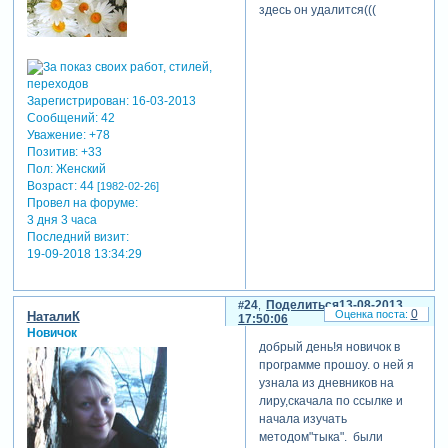
здесь он удалится(((
Зарегистрирован
: 16-03-2013
Сообщений:
42
Уважение:
+78
Позитив:
+33
Пол:
Женский
Возраст:
44
[1982-02-26]
Провел на форуме:
3 дня 3 часа
Последний визит:
19-09-2018 13:34:29
24
Поделиться
13-08-2013
0
НаталиК
17:50:06
Новичок
добрый день!я новичок в
программе прошоу. о ней я
узнала из дневников на
лиру,скачала по ссылке и
начала изучать
методом"тыка". были