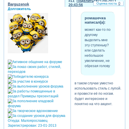
13
Поделиться
21-04-2013
0
Barguzenok
20:43:56
Долгожитель
ромашечка
написал(а):
может как-то по
другому
выделить мне
эту ступеньку?
или сделать
небольшое
увеличение, не
обрезая голову
в таком случае уместно
использовать стиль с лупой.
и провести её по ногам.
будет интереснее и
понятно на что акцент.
Откуда:
Малоярославец
Зарегистрирован
: 23-01-2013