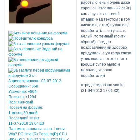
работы очень и очень даже
хорошо! [взломанный сайт]
соглашусь с леночкой
(
mamlj
), над текстом ( в том
числе и цветом) нужно ещё
теги: поздравление, день
поработать ... он у вас то
рожденья
белый, то темный (почти
чёрный). с видео
поздравлениями здорово
придумали, а уж когда слеза
у николаева потекла - это
вообще супер было)))
молодец, хорошо
поработали))
Зарегистрирован
: 03-07-2012
отредактировано samira
Сообщений:
568
(21-04-2013 17:01:32)
Уважение:
+864
Позитив:
+1294
Пол:
Женский
Провел на форуме:
1 месяц 30 дней
Последний визит:
11-07-2018 19:04:13
Параметры компьютера:
Lenovo
Win7 PC; Intel(R) Pentium(R) CPU
B950 @ 2.10GHz 2.10GHz; 2,00ГБ;