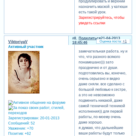
продублировать и верхний
назначить маской. у катюши
есть такой урок.
Зарегистрируйтесь, чтобы
увидеть ссылки
8
Поделиться
21-04-2013
+1
ViktoriyaV
18:45:46
Активный участник
замечательная работа. ну и
что, что разного всякого
понамешано))) зато
празднично и от души.
подготовились вы, конечно,
очень серьезно и видео
даже сняли. все сделано с
большой любовью к сестре,
а это не невозможно
подменить никакой, даже
самой техничной техникой
исполнения)) для первой
работы, по-моему очень
Зарегистрирован
: 20-01-2013
даже хорошо.
Сообщений:
52
я думаю, что дальнейшие
Уважение:
+70
ваши работы будут только
Позитив:
+62