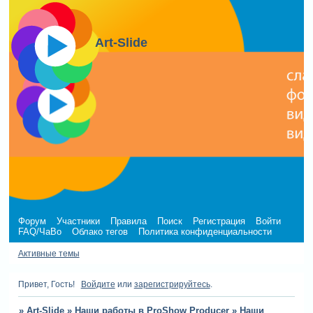
Art-Slide
Форум
Участники
Правила
Поиск
Регистрация
Войти
FAQ/ЧаВо
Облако тегов
Политика конфиденциальности
Активные темы
Привет, Гость!
Войдите
или
зарегистрируйтесь
.
»
Art-Slide
»
Наши работы в ProShow Producer
»
Наши