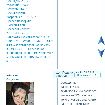
Сообщений:
917
Уважение:
+2428
Позитив:
+1498
Пол:
Женский
Возраст:
47
[1979-05-31]
Провел на форуме:
1 месяц 1 день
Последний визит:
28-01-2020 22:38:55
Параметры компьютера:
Intel(R),
Core (TM) i5-2400 CPU @ 3,10 GHz
3,10 GHz Установленная память
(ОЗУ) 8,00 ГБ. 64-разрядная
операционная система, Windows 7
Максимальная. ProShow Producer
5.0.3310
14
Поделиться
21-04-2013
+1
loistava
21:08:38
Энтузиаст
ромашечка
здорово!!! как
технически??? а разве это
так важно??? главное это
то, что хорошо видно, что
сделано с любовью и