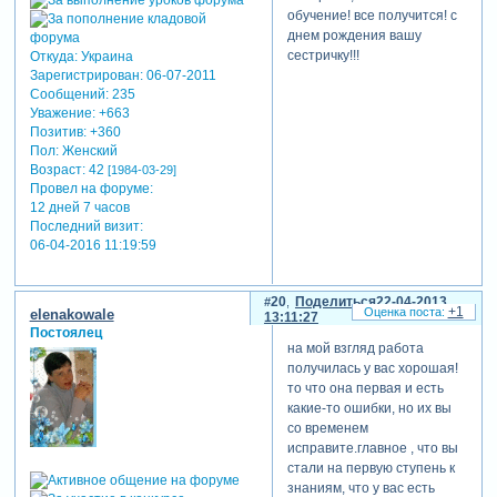
обучение! все получится! с
днем рождения вашу
сестричку!!!
Откуда:
Украина
Зарегистрирован
: 06-07-2011
Сообщений:
235
Уважение:
+663
Позитив:
+360
Пол:
Женский
Возраст:
42
[1984-03-29]
Провел на форуме:
12 дней 7 часов
Последний визит:
06-04-2016 11:19:59
20
Поделиться
22-04-2013
+1
elenakowale
13:11:27
Постоялец
на мой взгляд работа
получилась у вас хорошая!
то что она первая и есть
какие-то ошибки, но их вы
со временем
исправите.главное , что вы
стали на первую ступень к
знаниям, что у вас есть