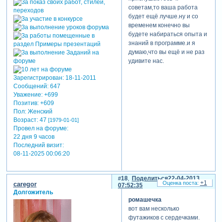
советам,то ваша работа
будет ещё лучше.ну и со
временем конечно вы
будете набираться опыта и
знаний в программе.и я
думаю,что вы ещё и не раз
удивите нас.
Зарегистрирован
: 18-11-2011
Сообщений:
647
Уважение:
+699
Позитив:
+609
Пол:
Женский
Возраст:
47
[1979-01-01]
Провел на форуме:
22 дня 9 часов
Последний визит:
08-11-2025 00:06:20
18
Поделиться
22-04-2013
+1
caregor
07:52:35
Долгожитель
ромашечка
вот вам несколько
футажиков с сердечками.