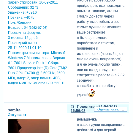
много) в работе, скоро
Зарегистрирован
: 16-09-2011
может получился некий
пройдет, это все приходит с
Сообщений:
3273
сумбур. я читала, что это
опытом. главное, что вы
Уважение:
+5916
частая ошибка новичков -
смогли донести через
Позитив:
+4075
хочется всего и сразу в
работу, всю любовь и все
Пол:
Женский
одной презентации)) буду
самые лучшие пожелания
Возраст:
64
[1962-07-05]
рада советам,
ваше сестренке!
Провел на форуме:
наставлениям и критике))
я бы еще немного
3 месяца 12 дней
день рождения у моей
Последний визит:
поработала с текстом,
сестры через три дня и у
25-11-2020 11:01:10
появление и
меня есть еще немного
Параметры компьютера:
Microsoft
исчезновение(черный цвет
времени, чтобы исправить
Windows 7 Максимальная Версия
мне не очень понравился),
какие-то недочеты.
6.1.7601 Service Pack 1 Сборка
и я не очень люблю гифки,
7601 Процессор Intel(R) Core(TM)2
они не всегда аккуратно
Duo CPU E4700 @ 2.60GHz, 2600
смотрятся в работе (на 2.32
МГц, ядер: 2, опер.память 4ГБ,
сердечки).
видео NVIDIA GeForce GTX 560 Ti
спасибо вам за работу!
удачи!
3
Поделиться
21-04-2013
+1
samira
16:56:03
Энтузиаст
ромашечка
я вас от души поздравляю с
дебютом! и для первой