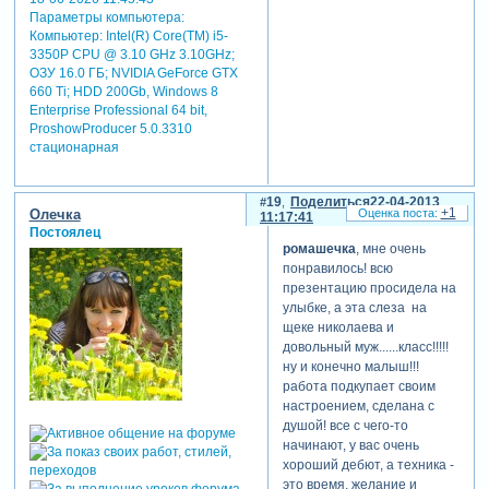
Параметры компьютера:
Компьютер: Intel(R) Core(TM) i5-
3350P CPU @ 3.10 GHz 3.10GHz;
ОЗУ 16.0 ГБ; NVIDIA GeForce GTX
660 Ti; HDD 200Gb, Windows 8
Enterprise Professional 64 bit,
ProshowProducer 5.0.3310
стационарная
19
Поделиться
22-04-2013
+1
Олечка
11:17:41
Постоялец
ромашечка
, мне очень
понравилось! всю
презентацию просидела на
улыбке, а эта слеза на
щеке николаева и
довольный муж......класс!!!!!
ну и конечно малыш!!!
работа подкупает своим
настроением, сделана с
душой! все с чего-то
начинают, у вас очень
хороший дебют, а техника -
это время, желание и