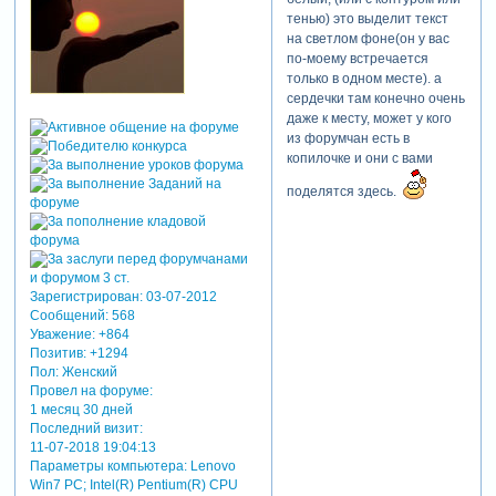
тенью) это выделит текст
на светлом фоне(он у вас
по-моему встречается
только в одном месте). а
сердечки там конечно очень
даже к месту, может у кого
из форумчан есть в
копилочке и они с вами
поделятся здесь.
Зарегистрирован
: 03-07-2012
Сообщений:
568
Уважение:
+864
Позитив:
+1294
Пол:
Женский
Провел на форуме:
1 месяц 30 дней
Последний визит:
11-07-2018 19:04:13
Параметры компьютера:
Lenovo
Win7 PC; Intel(R) Pentium(R) CPU