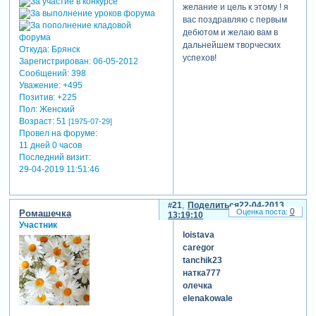
желание и цель к этому ! я
вас поздравляю с первым
дебютом и желаю вам в
дальнейшем творческих
Откуда:
Брянск
успехов!
Зарегистрирован
: 06-05-2012
Сообщений:
398
Уважение:
+495
Позитив:
+225
Пол:
Женский
Возраст:
51
[1975-07-29]
Провел на форуме:
11 дней 0 часов
Последний визит:
29-04-2019 11:51:46
21
Поделиться
22-04-2013
0
Ромашечка
13:19:10
Участник
loistava
caregor
tanchik23
натка777
олечка
elenakowale