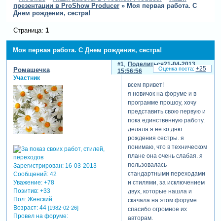
презентации в ProShow Producer
»
Моя первая работа. С
Днем рождения, сестра!
Страница:
1
Моя первая работа. С Днем рождения, сестра!
1
Поделиться
21-04-2013
+25
Ромашечка
15:56:56
Участник
всем привет!
я новичок на форуме и в
программе прошоу, хочу
представить свою первую и
пока единственную работу.
делала я ее ко дню
рождения сестры. я
понимаю, что в техническом
плане она очень слабая. я
пользовалась
Зарегистрирован
: 16-03-2013
стандартными переходами
Сообщений:
42
Уважение:
+78
и стилями, за исключением
Позитив:
+33
двух, которые нашла и
Пол:
Женский
скачала на этом форуме.
Возраст:
44
[1982-02-26]
спасибо огромное их
Провел на форуме:
авторам.