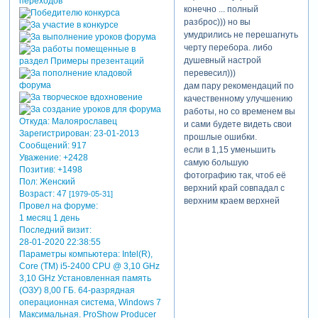
конечно ... полный
разброс))) но вы
умудрились не перешагнуть
черту перебора. либо
душевный настрой
перевесил)))
дам пару рекомендаций по
качественному улучшению
работы, но со временем вы
Откуда:
Малоярославец
и сами будете видеть свои
Зарегистрирован
: 23-01-2013
прошлые ошибки.
Сообщений:
917
если в 1,15 уменьшить
Уважение:
+2428
самую большую
Позитив:
+1498
фотографию так, чтоб её
Пол:
Женский
верхний край совпадал с
Возраст:
47
[1979-05-31]
верхним краем верхней
Провел на форуме:
маленькой фоточки, а
1 месяц 1 день
нижний с нижним краем
Последний визит:
нижней маленькой фоточки.
28-01-2020 22:38:55
то композиционно будет
Параметры компьютера:
Intel(R),
гораздо лучше.
Core (TM) i5-2400 CPU @ 3,10 GHz
я бы весь чёрный текст
3,10 GHz Установленная память
(ОЗУ) 8,00 ГБ. 64-разрядная
заменила на белый с
операционная система, Windows 7
чёрной 50% тенью. и
Максимальная. ProShow Producer
шрифт во всей