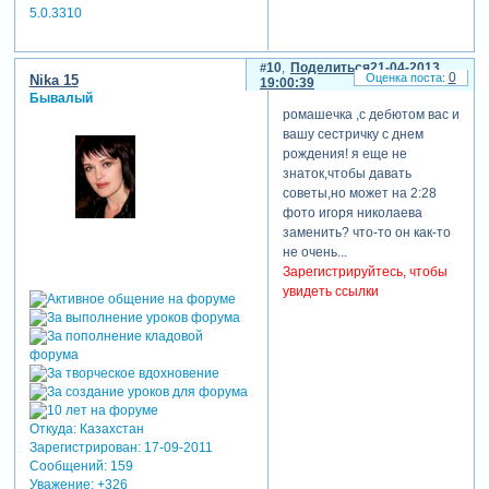
5.0.3310
презентации сделала бы
одинаковый. раз уж нет
единого стиля в фонах и
10
Поделиться
21-04-2013
украшалках, то пусть хоть
0
Nika 15
19:00:39
текст будет единым.
Бывалый
ромашечка ,с дебютом вас и
3,23 уменьшите фотку так
вашу сестричку с днем
чтоб был зазор вверхи и
рождения! я еще не
внизу. так смотрится
знаток,чтобы давать
гармоничнее. но одной
советы,но может на 2:28
вертикальной фоточке в
фото игоря николаева
кадре обычно скучно.
заменить? что-то он как-то
попробуйте к ней добавить
не очень...
ещё парочку.
Зарегистрируйтесь, чтобы
дальше идут фото на
увидеть ссылки
увеличение и они касаются
то одним краем то другим
края экрана. старайтесь не
делать этого. либо вообще
не качайтемь краёв, либо
увеличивайте на весь экран
(чтоб качание шло по всем
Откуда:
Казахстан
4м сторонам).
Зарегистрирован
: 17-09-2011
3,33 мужу голову отрезали.
Сообщений:
159
замечательный дебют!
Уважение:
+326
творческих успехов...