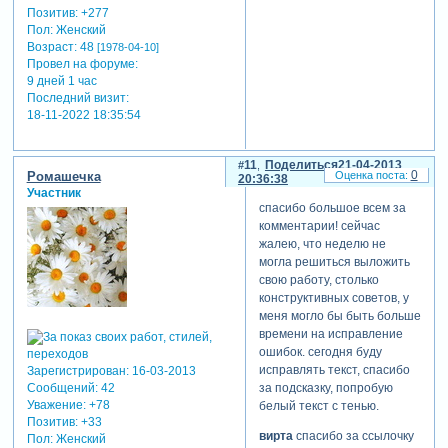
Позитив:
+277
отредактировано
Пол:
Женский
Возраст:
48
barguzenok (21-04-2013
[1978-04-10]
Провел на форуме:
19:01:05)
9 дней 1 час
Последний визит:
18-11-2022 18:35:54
11
Поделиться
21-04-2013
0
Ромашечка
20:36:38
Участник
спасибо большое всем за
комментарии! сейчас
жалею, что неделю не
могла решиться выложить
свою работу, столько
конструктивных советов, у
меня могло бы быть больше
времени на исправление
ошибок. сегодня буду
исправлять текст, спасибо
Зарегистрирован
: 16-03-2013
за подсказку, попробую
Сообщений:
42
Уважение:
+78
белый текст с тенью.
Позитив:
+33
вирта
спасибо за ссылочку
Пол:
Женский