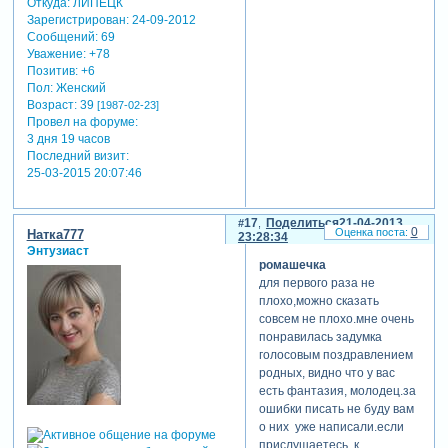
Откуда:
ЛИПЕЦК
Зарегистрирован
: 24-09-2012
Сообщений:
69
Уважение:
+78
Позитив:
+6
Пол:
Женский
Возраст:
39
[1987-02-23]
Провел на форуме:
3 дня 19 часов
Последний визит:
25-03-2015 20:07:46
17
Поделиться
21-04-2013
0
Натка777
23:28:34
Энтузиаст
ромашечка
для первого раза не
плохо,можно сказать
совсем не плохо.мне очень
понравилась задумка
голосовым поздравлением
родных, видно что у вас
есть фантазия, молодец.за
ошибки писать не буду вам
о них уже написали.если
прислушаетесь к