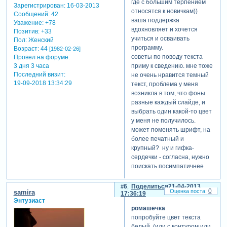
где с большим терпением
Зарегистрирован
: 16-03-2013
относятся к новичкам))
Сообщений:
42
ваша поддержка
Уважение:
+78
вдохновляет и хочется
Позитив:
+33
учиться и осваивать
Пол:
Женский
программу.
Возраст:
44
[1982-02-26]
советы по поводу текста
Провел на форуме:
приму к сведению. мне тоже
3 дня 3 часа
Последний визит:
не очень нравится темный
19-09-2018 13:34:29
текст, проблема у меня
возникла в том, что фоны
разные каждый слайде, и
выбрать один какой-то цвет
у меня не получилось.
может поменять шрифт, на
более печатный и
крупный? ну и гифка-
сердечки - согласна, нужно
поискать посимпатичнее
сердечки, чтобы сыпались))
6
Поделиться
21-04-2013
0
samira
17:36:19
Энтузиаст
ромашечка
попробуйте цвет текста
белый, (или с контуром или