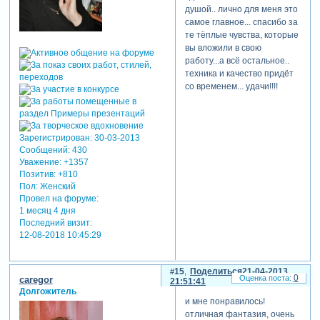
душой.. лично для меня это
самое главное... спасибо за
те тёплые чувства, которые
вы вложили в свою
работу...а всё остальное..
техника и качество придёт
со временем... удачи!!!!
Зарегистрирован
: 30-03-2013
Сообщений:
430
Уважение:
+1357
Позитив:
+810
Пол:
Женский
Провел на форуме:
1 месяц 4 дня
Последний визит:
12-08-2018 10:45:29
15
Поделиться
21-04-2013
0
caregor
21:51:41
Долгожитель
и мне понравилось!
отличная фантазия, очень