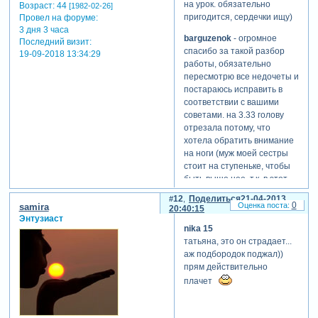
на урок. обязательно
Возраст:
44
[1982-02-26]
пригодится, сердечки ищу)
Провел на форуме:
3 дня 3 часа
barguzenok
- огромное
Последний визит:
спасибо за такой разбор
19-09-2018 13:34:29
работы, обязательно
пересмотрю все недочеты и
постараюсь исправить в
соответствии с вашими
советами. на 3.33 голову
отрезала потому, что
хотела обратить внимание
на ноги (муж моей сестры
стоит на ступеньке, чтобы
быть выше нее, т.к. в этот
вечер она одела очень
12
Поделиться
21-04-2013
высокие каблуки
0
samira
20:40:15
[взломанный сайт] ). мы
Энтузиаст
nika 15
много смеялись, когда я их
татьяна, это он страдает...
фотографировала так, и я
аж подбородок поджал))
хотела напомнить этот
прям действительно
момент. может как-то по
другому выделить мне эту
плачет
ступеньку? или сделать
небольшое увеличение, не