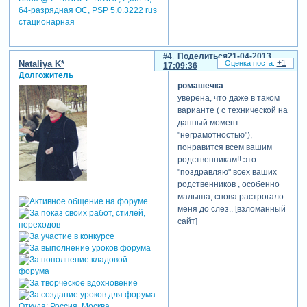
64-разрядная ОС, PSP 5.0.3222 rus
стационарная
4
Поделиться
21-04-2013
+1
Nataliya K*
17:09:36
Долгожитель
ромашечка
уверена, что даже в таком
варианте ( с технической на
данный момент
"неграмотностью"),
понравится всем вашим
родственникам!! это
"поздравляю" всех ваших
родственников , особенно
малыша, снова растрогало
меня до слез.. [взломанный
сайт]
Откуда:
Россия, Москва