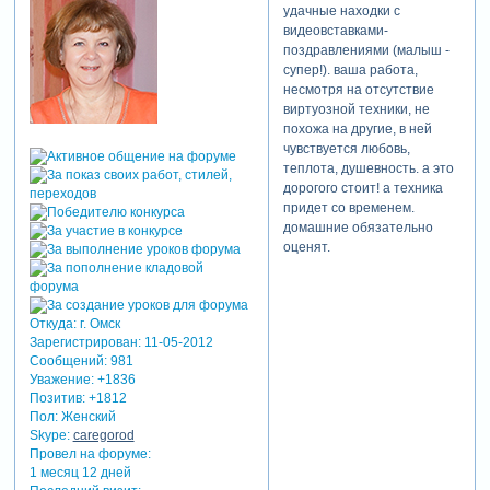
удачные находки с
видеовставками-
поздравлениями (малыш -
супер!). ваша работа,
несмотря на отсутствие
виртуозной техники, не
похожа на другие, в ней
чувствуется любовь,
теплота, душевность. а это
дорогого стоит! а техника
придет со временем.
домашние обязательно
оценят.
Откуда:
г. Омск
Зарегистрирован
: 11-05-2012
Сообщений:
981
Уважение:
+1836
Позитив:
+1812
Пол:
Женский
Skype:
caregorod
Провел на форуме:
1 месяц 12 дней