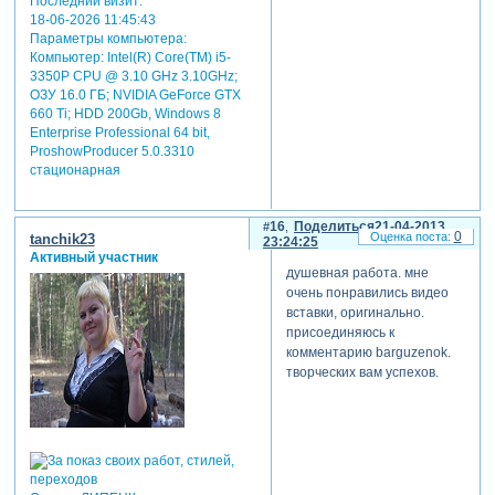
Последний визит:
18-06-2026 11:45:43
Параметры компьютера:
Компьютер: Intel(R) Core(TM) i5-
3350P CPU @ 3.10 GHz 3.10GHz;
ОЗУ 16.0 ГБ; NVIDIA GeForce GTX
660 Ti; HDD 200Gb, Windows 8
Enterprise Professional 64 bit,
ProshowProducer 5.0.3310
стационарная
16
Поделиться
21-04-2013
0
tanchik23
23:24:25
Активный участник
душевная работа. мне
очень понравились видео
вставки, оригинально.
присоединяюсь к
комментарию barguzenok.
творческих вам успехов.