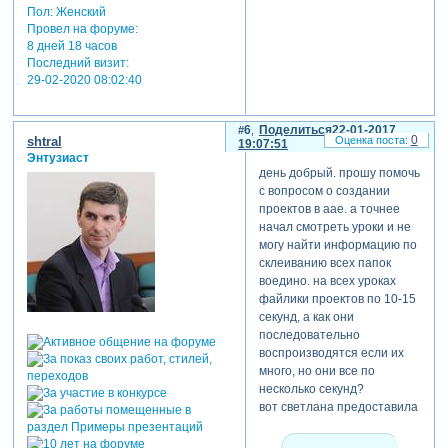
Пол:
Женский
Провел на форуме:
8 дней 18 часов
Последний визит:
29-02-2020 08:02:40
6
Поделиться
22-01-2017
0
shtral
19:07:51
Энтузиаст
день добрый. прошу помочь
с вопросом о создании
проектов в aae. а точнее
начал смотреть уроки и не
могу найти информацию по
склеиванию всех папок
воедино. на всех уроках
файлики проектов по 10-15
секунд, а как они
последовательно
воспроизводятся если их
много, но они все по
несколько секунд?
вот светлана предоставила