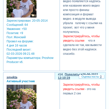
видео появляется надпись
благополучно закрывается.
или название моего видео
повторный запуск - то же
или просто финиш
самое. думается мое
композиция и формат
железо слабенькое для сей
видео. в модуле вывода
программы.
Зарегистрирован
: 20-05-2014
убрала галочку с ссылки на
Сообщений:
64
осталось обратиться к
проект, вот что у меня
Уважение:
+50
адобе - ее программы у
получилось
Позитив:
+9
меня работают успешно.
Зарегистрируйтесь, чтобы
Пол:
Женский
увидеть ссылки
что я
отредактировано
Провел на форуме:
сделала не так, как вывести
dedugan52 (09-02-2021
4 дня 16 часов
видео без этой надписи.
Последний визит:
16:35:04)
спасибо.
02-03-2026 09:21:48
Параметры компьютера:
Proshow
Producer v6.
14
Поделиться
26-06-2022
0
smekta
12:10:19
Активный участник
Зарегистрируйтесь, чтобы
увидеть ссылки
- это на
первых 2 сек