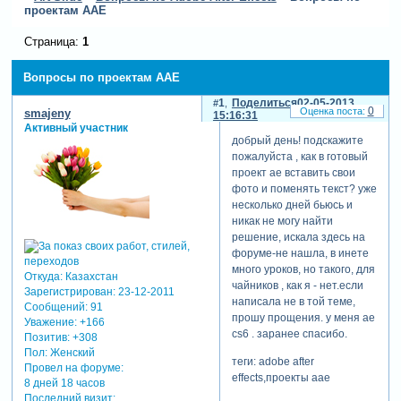
проектам ААЕ
Страница:
1
Вопросы по проектам ААЕ
1
Поделиться
02-05-2013
0
smajeny
15:16:31
Активный участник
добрый день! подскажите
пожалуйста , как в готовый
проект ае вставить свои
фото и поменять текст? уже
несколько дней бьюсь и
никак не могу найти
решение, искала здесь на
форуме-не нашла, в инете
много уроков, но такого, для
Откуда:
Казахстан
чайников , как я - нет.если
Зарегистрирован
: 23-12-2011
написала не в той теме,
Сообщений:
91
прошу прощения. у меня ае
Уважение:
+166
сs6 . заранее спасибо.
Позитив:
+308
Пол:
Женский
теги: adobe after
Провел на форуме:
effects,проекты aae
8 дней 18 часов
Последний визит: