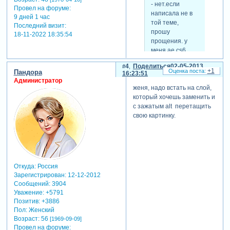
- нет.если
Провел на форуме:
написала не в
9 дней 1 час
той теме,
Последний визит:
прошу
18-11-2022 18:35:54
прощения. у
меня ае сs6 .
заранее
4
Поделиться
02-05-2013
спасибо.
+1
Пандора
16:23:51
Администратор
женя, надо встать на слой,
который хочешь заменить и
женечка,а можно
с зажатым alt перетащить
посмотреть проект? дайте
свою картинку.
ссылочку.
Откуда:
Россия
Зарегистрирован
: 12-12-2012
Сообщений:
3904
Уважение:
+5791
Позитив:
+3886
Пол:
Женский
Возраст:
56
[1969-09-09]
Провел на форуме: