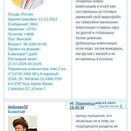
создаёшь новую
композицию и в ней уже
составляешь из готовых
Откуда:
Россия
движений свой видеофайл.
Зарегистрирован
: 12-12-2012
на таймлайне маленькие
Сообщений:
3904
композиции ставишь одну
Уважение:
+5791
за другой и собираешь
Позитив:
+3886
более длинную.
Пол:
Женский
дублируешь композиции,
Возраст:
56
[1969-09-09]
если надо. затем выводишь,
Провел на форуме:
как футаж с маской и их
6 месяцев 7 дней
Последний визит:
вставляешь в proshow.
27-07-2026 00:16:05
Параметры компьютера:
Intel Core
i7-10700 2900 МГц 8-ядерный;
32Gb; ОС Windows 10-64bit; PSP
9.0.3797 Rus; Adobe Master
Collection СС; iClone-7
8
Поделиться
08-02-2021
0
dedugan52
19:30:38
Бывалый
прошу прощения, что
несколько не в тему, но
подходящего раздела не