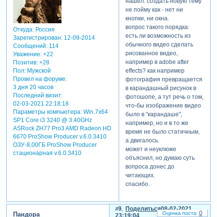
нашел. создать новую тему
не пойму как - нет ни
кнопки, ни окна.
вопрос такого порядка:
Откуда:
Россия
есть ли возможность из
Зарегистрирован
: 12-09-2014
обычного видео сделать
Сообщений:
114
рисованное видео,
Уважение:
+22
например в adobe after
Позитив:
+28
Пол:
Мужской
effects? как например
Провел на форуме:
фотография превращается
3 дня 20 часов
в карандашный рисунок в
Последний визит:
фотошопе, а тут речь о том,
02-03-2021 22:18:18
что-бы изображение видео
Параметры компьютера:
Win.7x64
было в "карандаше",
SP1 Core i3 3240 @ 3.40GHz
например, но и в то же
ASRock ZH77 Pro3 AMD Radeon HD
время не было статичным,
6670 ProShow Producer v.6.0.3410
а двигалось.
ОЗУ-8,00ГБ ProShow Producer
может и неуклюже
стационарная v.6.0.3410
объяснил, но думаю суть
вопроса донес до
читающих.
спасибо.
9
Поделиться
08-02-2021
0
Пандора
23:19:04