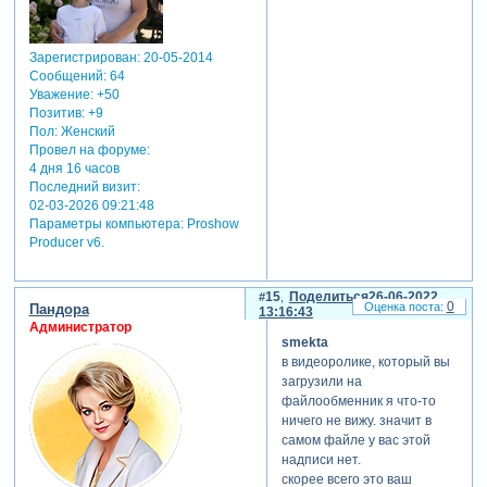
Зарегистрирован
: 20-05-2014
Сообщений:
64
Уважение:
+50
Позитив:
+9
Пол:
Женский
Провел на форуме:
4 дня 16 часов
Последний визит:
02-03-2026 09:21:48
Параметры компьютера:
Proshow
Producer v6.
15
Поделиться
26-06-2022
0
Пандора
13:16:43
Администратор
smekta
в видеоролике, который вы
загрузили на
файлообменник я что-то
ничего не вижу. значит в
самом файле у вас этой
надписи нет.
скорее всего это ваш