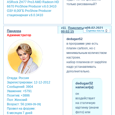
ASRock ZH77 Pro3 AMD Radeon HD
Зарегистрируйтесь,
Зарегистрируйт
только рисованный?
6670 ProShow Producer v.6.0.3410
чтобы
чтобы
ОЗУ-8,00ГБ ProShow Producer
увидеть
увидеть
стационарная v.6.0.3410
ссылки
ссылки
интересные варианты
11
Поделиться
09-02-2021
0
Пандора
00:02:15
можно получить не только в
Администратор
программе after effects, но и
dedugan52
с помощью фильтра stylize в
в программе уже есть
davinci resolve studio:
плагин cartoon, но с
минимальным количеством
настроек.
набор плагинов от sapphire
надо устанавливать
дополнительно.
Откуда:
Россия
Зарегистрирован
: 12-12-2012
dedugan52
Сообщений:
3904
написал(а):
Уважение:
+5791
он
Позитив:
+3886
воздействует
Пол:
Женский
на статичную
Возраст:
56
[1969-09-09]
картинку (иначе
Провел на форуме:
фото) или
6 месяцев 7 дней