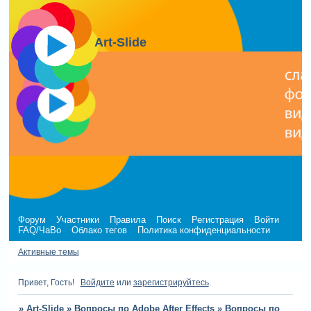
Art-Slide
Форум
Участники
Правила
Поиск
Регистрация
Войти
FAQ/ЧаВо
Облако тегов
Политика конфиденциальности
Активные темы
Привет, Гость!
Войдите
или
зарегистрируйтесь
.
»
Art-Slide
»
Вопросы по Adobe After Effects
»
Вопросы по