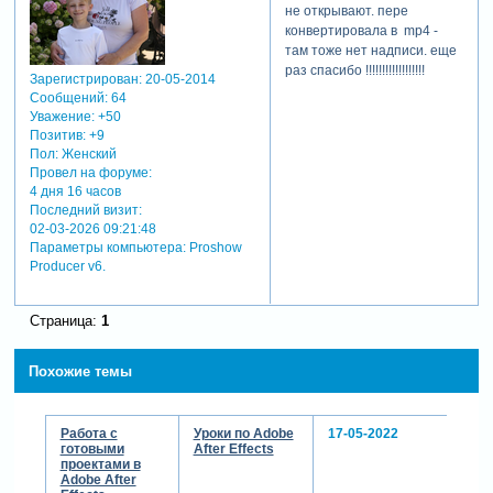
не открывают. пере
конвертировала в mp4 -
там тоже нет надписи. еще
раз спасибо !!!!!!!!!!!!!!!!!!
Зарегистрирован
: 20-05-2014
Сообщений:
64
Уважение:
+50
Позитив:
+9
Пол:
Женский
Провел на форуме:
4 дня 16 часов
Последний визит:
02-03-2026 09:21:48
Параметры компьютера:
Proshow
Producer v6.
Страница:
1
Похожие темы
Работа с
Уроки по Adobe
17-05-2022
готовыми
After Effects
проектами в
Adobe After