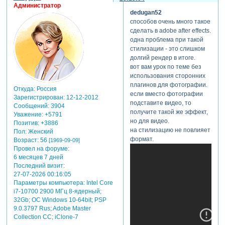
Администратор
dedugan52
способов очень много такое
сделать в adobe after effects.
одна проблема при такой
стилизации - это слишком
долгий рендер в итоге.
вот вам урок по теме без
использования сторонних
плагинов для фотографии.
Откуда:
Россия
если вместо фотографии
Зарегистрирован
: 12-12-2012
подставите видео, то
Сообщений:
3904
получите такой же эффект,
Уважение:
+5791
но для видео.
Позитив:
+3886
на стилизацию не повлияет
Пол:
Женский
формат.
Возраст:
56
[1969-09-09]
Провел на форуме:
6 месяцев 7 дней
Последний визит:
27-07-2026 00:16:05
Параметры компьютера:
Intel Core
i7-10700 2900 МГц 8-ядерный;
32Gb; ОС Windows 10-64bit; PSP
9.0.3797 Rus; Adobe Master
Collection СС; iClone-7