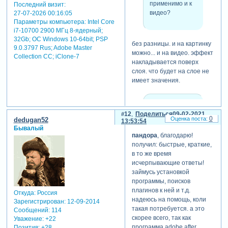
применимо и к
Последний визит:
видео?
27-07-2026 00:16:05
Параметры компьютера:
Intel Core
i7-10700 2900 МГц 8-ядерный;
32Gb; ОС Windows 10-64bit; PSP
без разницы. и на картинку
9.0.3797 Rus; Adobe Master
можно... и на видео. эффект
Collection СС; iClone-7
накладывается поверх
слоя. что будет на слое не
имеет значения.
dedugan52
написал(а):
12
Поделиться
09-02-2021
0
dedugan52
13:53:54
после
Бывалый
обработки
пандора
, благодарю!
плагином будет
получил: быстрые, краткие,
тот же фильм,
в то же время
но только
исчерпывающие ответы!
рисованный?
займусь установкой
программы, поисков
плагинов к ней и т.д.
Откуда:
Россия
надеюсь на помощь, коли
не совсем рисованный... он
Зарегистрирован
: 12-09-2014
такая потребуется. а это
Сообщений:
114
будет стилизован под
скорее всего, так как
Уважение:
+22
рисунок карандашом.
программа adobe after
Позитив:
+28