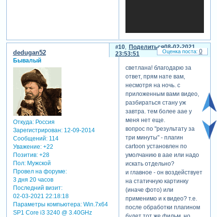
10
Поделиться
08-02-2021
0
dedugan52
23:53:51
Бывалый
светлана! благодарю за
я пользуюсь другим
ответ, прям нате вам,
способом...
несмотря на ночь. с
мне проще и быстрее
приложенным вами видео,
работать с набором
разбираться стану уж
плагинов sapphire for after
завтра. тем более aae у
effects. там точнее можно
меня нет еще.
Откуда:
Россия
настроить результат в
вопрос по "результату за
Зарегистрирован
: 12-09-2014
зависимости от ваших
три минуты" - плагин
Сообщений:
114
потребностей.
cartoon установлен по
Уважение:
+22
можно сделать и цветной
умолчанию в aae или надо
Позитив:
+28
вариант и черно-белый.
Пол:
Мужской
искать отдельно?
настроек у плагина много.
Провел на форуме:
и главное - он воздействует
называется плагин в
3 дня 20 часов
на статичную картинку
наборе sapphire
s_cartoon
.
Последний визит:
(иначе фото) или
вот результат за три
02-03-2021 22:18:18
применимо и к видео? т.е.
минуты)
Параметры компьютера:
Win.7x64
после обработки плагином
SP1 Core i3 3240 @ 3.40GHz
будет тот же фильм, но