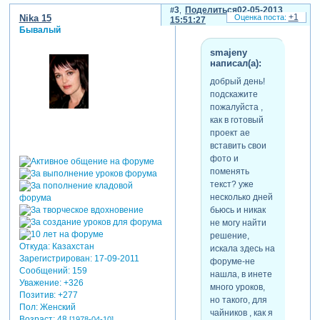
3
Поделиться
02-05-2013
+1
Nika 15
15:51:27
Бывалый
smajeny
написал(а):
добрый день!
подскажите
пожалуйста ,
как в готовый
проект ае
вставить свои
фото и
поменять
текст? уже
несколько дней
бьюсь и никак
не могу найти
решение,
Откуда:
Казахстан
искала здесь на
Зарегистрирован
: 17-09-2011
форуме-не
Сообщений:
159
нашла, в инете
Уважение:
+326
много уроков,
Позитив:
+277
но такого, для
Пол:
Женский
чайников , как я
Возраст:
48
[1978-04-10]