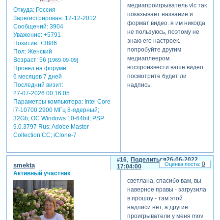
медиапроигрыватель vlc так
Откуда:
Россия
показывает название и
Зарегистрирован
: 12-12-2012
формат видео. я им никогда
Сообщений:
3904
не пользуюсь, поэтому не
Уважение:
+5791
знаю его настроек.
Позитив:
+3886
попробуйте другим
Пол:
Женский
медиаплеером
Возраст:
56
[1969-09-09]
воспроизвести ваше видео.
Провел на форуме:
посмотрите будет ли
6 месяцев 7 дней
Последний визит:
надпись.
27-07-2026 00:16:05
Параметры компьютера:
Intel Core
i7-10700 2900 МГц 8-ядерный;
32Gb; ОС Windows 10-64bit; PSP
9.0.3797 Rus; Adobe Master
Collection СС; iClone-7
16
Поделиться
26-06-2022
0
smekta
17:04:00
Активный участник
светлана, спасибо вам, вы
наверное правы - загрузила
в прошоу - там этой
надписи нет, а другие
проигрыватели у меня mov