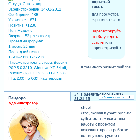
скрытый
Откуда:
Сыктывкар
текст:
Зарегистрирован
: 24-01-2012
для просмотра
Сообщений:
489
Уважение:
+871
скрытого текста
Позитив:
+1236
-
Пол:
Мужской
Зарегистрируйтесь,
Возраст:
52
[1973-08-20]
чтобы увидеть
Провел на форуме:
ссылки
или
1 месяц 22 дня
зарегистрируйтесь
.
Последний визит:
18-08-2023 19:55:13
Параметры компьютера:
Версия
и там много разных файлов.
PSP 5.0.3310; Windows XP-64 bit;
если у кого есть ссылка на
Pentium (R) D CPU 2.80 GHz; 2.81
урок подготовки проекта
ГГц, 2,00 ГБ ОЗУ; Кашперский
буду рад. спасибо.
7
Поделиться
22-01-2017
+1
Пандора
21:21:35
Администратор
shtral
стас, включи в уроке русские
субтитры. там все этапы
работы с проектом
показаны. проект работает
по типу конструктора.