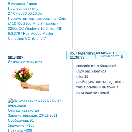
6 месяцев 7 дней
Последний визит:
27-07-2026 00:16:05
Параметры компьютера:
Intel Core
i7-10700 2900 МГц 8-ядерный;
32Gb; ОС Windows 10-64bit; PSP
9.0.3797 Rus; Adobe Master
Collection СС; iClone-7
5
Поделиться
03-05-2013
0
smajeny
11:36:33
Активный участник
спасибо всем большое!
буду разбираться.
nika 15
разберусь ,как выкладывать
такие ссылки и выложу, я
пока еще не умею))
Откуда:
Казахстан
Зарегистрирован
: 23-12-2011
Сообщений:
91
Уважение:
+166
Позитив:
+308