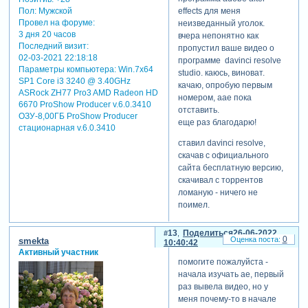
Пол:
Мужской
effects для меня
Провел на форуме:
неизведанный уголок.
3 дня 20 часов
вчера непонятно как
Последний визит:
пропустил ваше видео о
02-03-2021 22:18:18
программе davinci resolve
Параметры компьютера:
Win.7x64
studio. каюсь, виноват.
SP1 Core i3 3240 @ 3.40GHz
качаю, опробую первым
ASRock ZH77 Pro3 AMD Radeon HD
номером, aae пока
6670 ProShow Producer v.6.0.3410
отставить.
ОЗУ-8,00ГБ ProShow Producer
еще раз благодарю!
стационарная v.6.0.3410
ставил davinci resolve,
скачав с официального
сайта бесплатную версию,
скачивал с торрентов
ломаную - ничего не
поимел.
оба варианта
устанавливаются и при
13
Поделиться
26-06-2022
0
smekta
открытии программы
10:40:42
Активный участник
открывается окно с
помогите пожалуйста -
настройками обновлений,
начала изучать ае, первый
после выполнения которых
раз вывела видео, но у
я жамкаю "сохранить".
меня почему-то в начале
далее программа