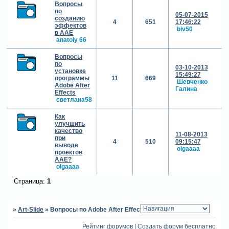
Вопросы
по
05-07-2015
созданию
4
651
17:46:22
эффектов
biv50
в ААЕ
anatoly 66
Вопросы
по
03-10-2013
установке
15:49:27
программы
11
669
Шевченко
Adobe After
Галина
Effects
светлана58
Как
улучшить
качество
11-08-2013
при
4
510
09:15:47
выводе
olgaaaa
проектов
AAE?
olgaaaa
Страница:
1
»
Art-Slide
»
Вопросы по Adobe After Effects
Рейтинг форумов
|
Создать форум бесплатно