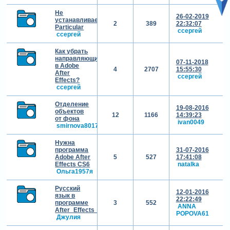
Не
26-02-2019
устанавливается
2
389
22:32:07
Particular
cсергей
cсергей
Как убрать
направляющие
07-11-2018
в Adobe
4
2707
15:55:30
After
cсергей
Effects?
cсергей
Отделение
19-08-2016
объектов
12
1166
14:39:23
от фона
ivan0049
smirnova8017
Нужна
программа
31-07-2016
Adobe After
5
527
17:41:08
Effects CS6
natalka
Ольга1957я
Русский
12-01-2016
язык в
22:22:49
программе
3
552
ANNA
After_Effects_CS6_11.0.1.12
POPOVA61
Джулия