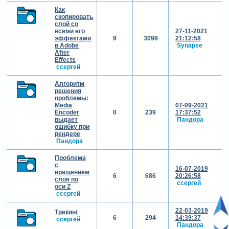
Как
скопировать
слой со
всеми его
27-11-2021
эффектами
9
3098
21:12:58
в Adobe
Synapse
After
Effects
cсергей
Алгоритм
решения
проблемы:
Media
07-09-2021
Encoder
0
239
17:37:52
выдает
Пандора
ошибку при
рендере
Пандора
Проблема
с
16-07-2019
вращением
6
686
20:26:58
слоя по
cсергей
оси Z
cсергей
22-03-2019
Трекинг
6
294
14:39:37
cсергей
Пандора