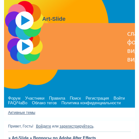
Art-Slide
Форум
Участники
Правила
Поиск
Регистрация
Войти
FAQ/ЧаВо
Облако тегов
Политика конфиденциальности
Активные темы
Привет, Гость!
Войдите
или
зарегистрируйтесь
.
»
Art-Slide
»
Вопросы по Adobe After Effects