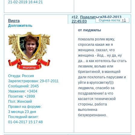
21-02-2019 16:44:21
12
Поделиться
28-02-2013
+1
Вирта
22:45:03
Долгожитель
от людмилы
показала ролик мужу,
спросила какая же я
женщина. сказал, что
женщина - йод... ну да, ну
да... а как хотелось бы стать
лезвием, вольво или
бригантиной, в манящей
Откуда:
Россия
дали похлопать парусами и
Зарегистрирован
: 29-07-2011
уйти в кругосветку!)))
Сообщений:
2045
людмила, спасибо за
Уважение:
+3404
поздравление! а что
Позитив:
+2899
касается технической
Пол:
Женский
стороны, работа
Провел на форуме:
выполнена
3 месяца 23 дня
безукоризнанно.
Последний визит:
01-04-2017 15:17:48