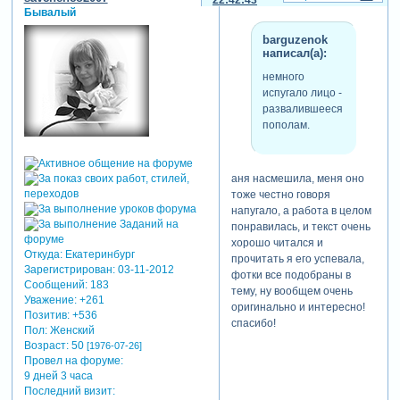
22:42:43
Бывалый
barguzenok
написал(а):
немного
испугало лицо -
развалившееся
пополам.
аня насмешила, меня оно
тоже честно говоря
напугало, а работа в целом
понравилась, и текст очень
хорошо читался и
Откуда:
Екатеринбург
прочитать я его успевала,
Зарегистрирован
: 03-11-2012
фотки все подобраны в
Сообщений:
183
тему, ну вообщем очень
Уважение:
+261
оригинально и интересно!
Позитив:
+536
спасибо!
Пол:
Женский
Возраст:
50
[1976-07-26]
Провел на форуме:
9 дней 3 часа
Последний визит: