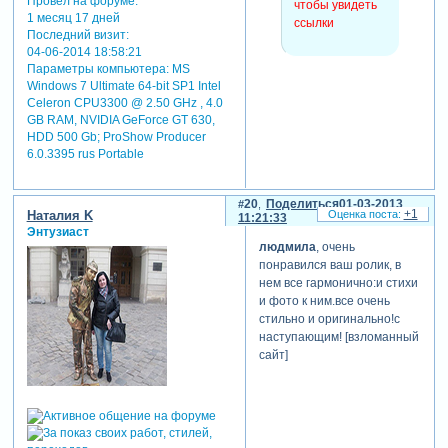
Провел на форуме:
чтобы увидеть
1 месяц 17 дней
ссылки
Последний визит:
04-06-2014 18:58:21
Параметры компьютера:
MS
ещё раз всем огромное
Windows 7 Ultimate 64-bit SP1 Intel
спасибо и за отзывы, и за
Celeron CPU3300 @ 2.50 GHz , 4.0
поздравления.
GB RAM, NVIDIA GeForce GT 630,
HDD 500 Gb; ProShow Producer
serj_1
6.0.3395 rus Portable
вам отдельное спасибо. для
друзей ничего не жалко.
[взломанный сайт]
20
Поделиться
01-03-2013
+1
Наталия K
11:21:33
[взломанный сайт]
Энтузиаст
[взломанный сайт]
людмила
, очень
понравился ваш ролик, в
отредактировано от
нем все гармонично:и стихи
людмилы (01-03-2013
и фото к ним.все очень
16:30:20)
стильно и оригинально!с
наступающим! [взломанный
сайт]