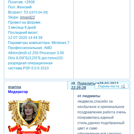
Позитив:
+2938
Пол:
Женский
Возраст:
53
[1973-04-29]
Skype:
irinaist22
Провел на форуме:
3 месяца 9 дней
Последний визит:
12-07-2020 14:44:39
Параметры компьютера:
Windows 7
Профессиональная. AMD
Athlon(tm)II x2 250 Processor 3.00
GHz 8,00ГБ(3,25ГБ доступно)32-
разрядная операционная
система.PSP-5.0.0.3310
9
Поделиться
28-02-2013
+1
marina
22:26:28
Модератор
от людмилы
людмила,спасибо за
необычное и оригинальное
поздравление.работа очень
понравилась.единый
стиль,удачно подобранный
цвет и само
оформление,всё сделано