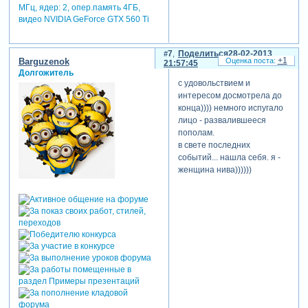
МГц, ядер: 2, опер.память 4ГБ,
видео NVIDIA GeForce GTX 560 Ti
7
Поделиться
28-02-2013
+1
Barguzenok
21:57:45
Долгожитель
с удовольствием и
интересом досмотрела до
конца)))) немного испугало
лицо - развалившееся
пополам.
в свете последних
событий... нашла себя. я -
женщина нива))))))