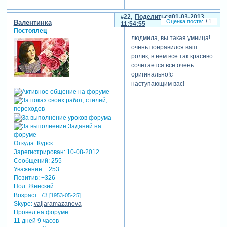
22
Поделиться
01-03-2013
+1
Валентинка
11:54:55
Постоялец
людмила, вы такая умница!
очень понравился ваш
ролик, в нем все так красиво
сочетается.все очень
оригинально!с
наступающим вас!
Откуда:
Курск
Зарегистрирован
: 10-08-2012
Сообщений:
255
Уважение:
+253
Позитив:
+326
Пол:
Женский
Возраст:
73
[1953-05-25]
Skype:
valjaramazanova
Провел на форуме:
11 дней 9 часов