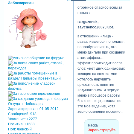
Заблокирован
огромное спасибо всем за
отзывы.
вarguzenok,
savchenco2007, luba
в отношении «лица -
развалившегося пополам».
попробую описать, что
мною двигало при создании
этого эффекта.
эффект происходит после
слов: «нет двух одинаковых
женщин на свете». мне
хотелось нарушить
целостность понятия
«одинаковых». и передо
мною в процессе работы
было не лицо, а маска. но
Откуда:
г. Чебоксары
это моё видение, хотя
Зарегистрирован
: 01-05-2012
зерно сомнения посеяно...
Сообщений:
918
Уважение:
+2277
Позитив:
+1688
маска
Пол:
Женский
Зарегистрируйтесь,