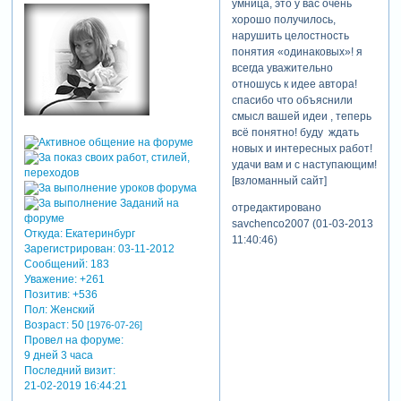
умница, это у вас очень
хорошо получилось,
нарушить целостность
понятия «одинаковых»! я
всегда уважительно
отношусь к идее автора!
спасибо что объяснили
смысл вашей идеи , теперь
всё понятно! буду ждать
новых и интересных работ!
удачи вам и с наступающим!
[взломанный сайт]
отредактировано
savchenco2007 (01-03-2013
Откуда:
Екатеринбург
11:40:46)
Зарегистрирован
: 03-11-2012
Сообщений:
183
Уважение:
+261
Позитив:
+536
Пол:
Женский
Возраст:
50
[1976-07-26]
Провел на форуме:
9 дней 3 часа
Последний визит:
21-02-2019 16:44:21