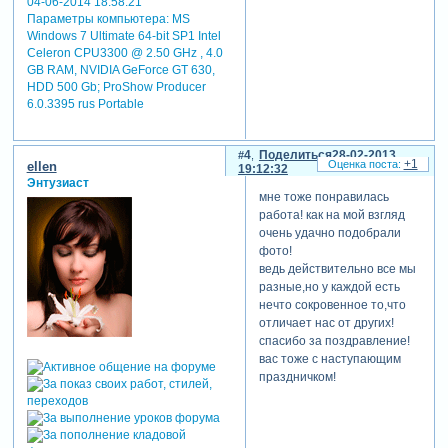
04-06-2014 18:58:21
Параметры компьютера:
MS
Windows 7 Ultimate 64-bit SP1 Intel
Celeron CPU3300 @ 2.50 GHz , 4.0
GB RAM, NVIDIA GeForce GT 630,
HDD 500 Gb; ProShow Producer
6.0.3395 rus Portable
4
Поделиться
28-02-2013
+1
ellen
19:12:32
Энтузиаст
мне тоже понравилась
работа! как на мой взгляд
очень удачно подобрали
фото!
ведь действительно все мы
разные,но у каждой есть
нечто сокровенное то,что
отличает нас от других!
спасибо за поздравление!
вас тоже с наступающим
праздничком!