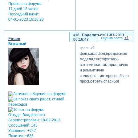
Провел на форуме:
17 дней 13 часов
Последний визит:
04-01-2023 19:18:28
16
Поделиться
01-03-2013
+1
Finam
06:16:47
Бывалый
красный
фон,саксофон,прекрасные
модели,текст!футажи-
веточки!все так гармонично
и романтично
сплелось....интересно было
просмотреть,спасибо!
Откуда:
Владивосток
Зарегистрирован
: 18-02-2012
Сообщений:
145
Уважение:
+247
Позитив:
+636