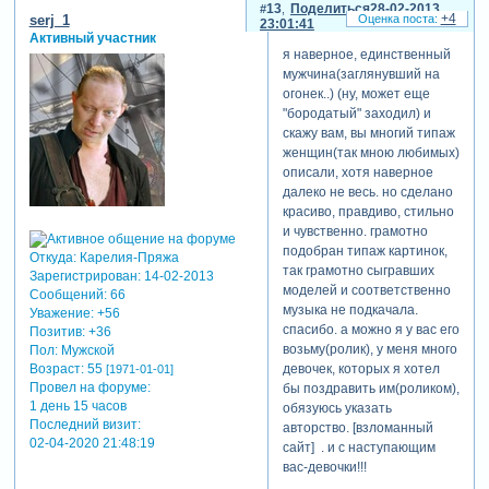
13
Поделиться
28-02-2013
+4
serj_1
23:01:41
Активный участник
я наверное, единственный
мужчина(заглянувший на
огонек..) (ну, может еще
"бородатый" заходил) и
скажу вам, вы многий типаж
женщин(так мною любимых)
описали, хотя наверное
далеко не весь. но сделано
красиво, правдиво, стильно
и чувственно. грамотно
подобран типаж картинок,
Откуда:
Карелия-Пряжа
так грамотно сыгравших
Зарегистрирован
: 14-02-2013
моделей и соответственно
Сообщений:
66
музыка не подкачала.
Уважение:
+56
спасибо. а можно я у вас его
Позитив:
+36
возьму(ролик), у меня много
Пол:
Мужской
девочек, которых я хотел
Возраст:
55
[1971-01-01]
Провел на форуме:
бы поздравить им(роликом),
1 день 15 часов
обязуюсь указать
Последний визит:
авторство. [взломанный
02-04-2020 21:48:19
сайт] . и с наступающим
вас-девочки!!!