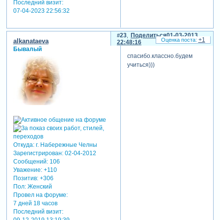
Последний визит:
07-04-2023 22:56:32
23
Поделиться
01-03-2013
+1
alkanataeva
22:48:16
Бывалый
спасибо.классно.будем
учиться)))
Откуда:
г. Набережные Челны
Зарегистрирован
: 02-04-2012
Сообщений:
106
Уважение:
+110
Позитив:
+306
Пол:
Женский
Провел на форуме:
7 дней 18 часов
Последний визит:
09-12-2019 13:19:39