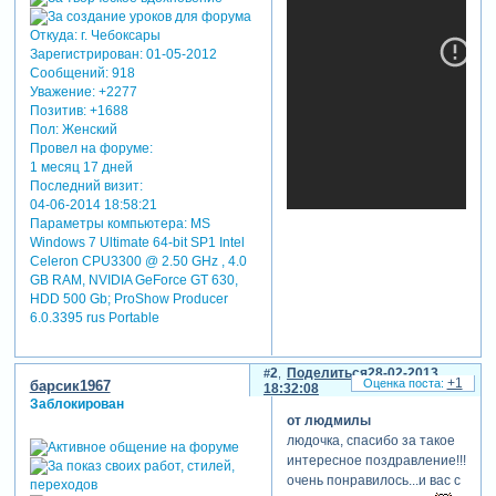
Откуда:
г. Чебоксары
Зарегистрирован
: 01-05-2012
Сообщений:
918
Уважение:
+2277
Позитив:
+1688
Пол:
Женский
Провел на форуме:
1 месяц 17 дней
Последний визит:
04-06-2014 18:58:21
Параметры компьютера:
MS
Windows 7 Ultimate 64-bit SP1 Intel
Celeron CPU3300 @ 2.50 GHz , 4.0
GB RAM, NVIDIA GeForce GT 630,
HDD 500 Gb; ProShow Producer
6.0.3395 rus Portable
2
Поделиться
28-02-2013
+1
барсик1967
18:32:08
Заблокирован
от людмилы
людочка, спасибо за такое
интересное поздравление!!!
очень понравилось...и вас с