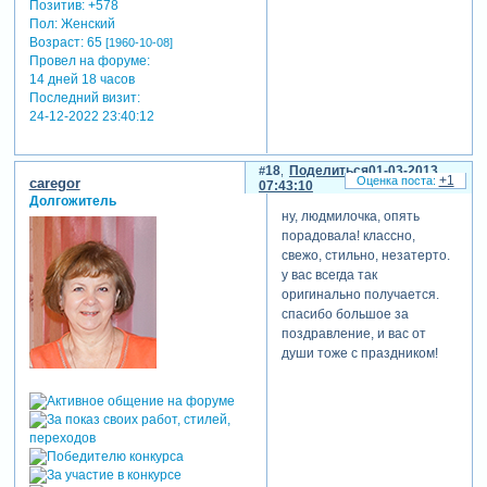
Позитив:
+578
Пол:
Женский
Возраст:
65
[1960-10-08]
Провел на форуме:
14 дней 18 часов
Последний визит:
24-12-2022 23:40:12
18
Поделиться
01-03-2013
+1
caregor
07:43:10
Долгожитель
ну, людмилочка, опять
порадовала! классно,
свежо, стильно, незатерто.
у вас всегда так
оригинально получается.
спасибо большое за
поздравление, и вас от
души тоже с праздником!