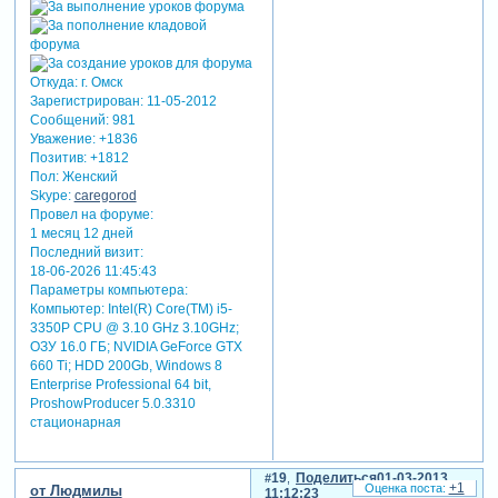
Откуда:
г. Омск
Зарегистрирован
: 11-05-2012
Сообщений:
981
Уважение:
+1836
Позитив:
+1812
Пол:
Женский
Skype:
caregorod
Провел на форуме:
1 месяц 12 дней
Последний визит:
18-06-2026 11:45:43
Параметры компьютера:
Компьютер: Intel(R) Core(TM) i5-
3350P CPU @ 3.10 GHz 3.10GHz;
ОЗУ 16.0 ГБ; NVIDIA GeForce GTX
660 Ti; HDD 200Gb, Windows 8
Enterprise Professional 64 bit,
ProshowProducer 5.0.3310
стационарная
19
Поделиться
01-03-2013
+1
от Людмилы
11:12:23