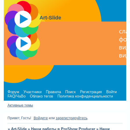
Art-Slide
Форум
Участники
Правила
Поиск
Регистрация
Войти
FAQ/ЧаВо
Облако тегов
Политика конфиденциальности
Активные темы
Привет, Гость!
Войдите
или
зарегистрируйтесь
.
»
Art-Slide
»
Наши работы в ProShow Producer
»
Наши