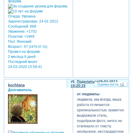
Откуда:
Украина
Зарегистрирован
: 24-01-2012
Сообщений:
668
Уважение:
+1702
Позитив:
+1969
Пол:
Женский
Возраст:
47
[1979-07-31]
Провел на форуме:
2 месяца 6 дней
Последний визит:
24-03-2020 15:59:41
5
Поделиться
28-02-2013
+1
kochlana
19:20:15
Долгожитель
от людмилы
людмила, как всегда, ваша
работа отличается
оригинальностью. грамотно
выдержали стиль,
подобрали фото, ничто не
отвлекало от текста.
необычное, нестандартное