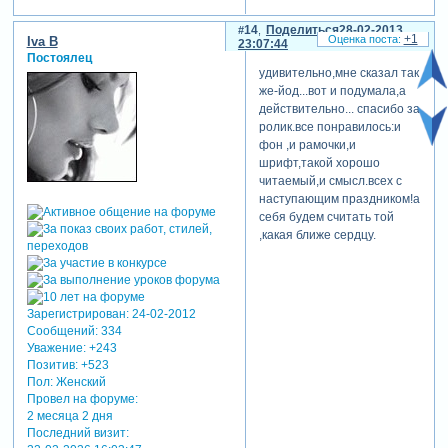
14
Поделиться
28-02-2013
+1
Iva B
23:07:44
Постоялец
удивительно,мне сказал так
же-йод...вот и подумала,а
действительно... спасибо за
ролик.все понравилось:и
фон ,и рамочки,и
шрифт,такой хорошо
читаемый,и смысл.всех с
наступающим праздником!а
себя будем считать той
,какая ближе сердцу.
Зарегистрирован
: 24-02-2012
Сообщений:
334
Уважение:
+243
Позитив:
+523
Пол:
Женский
Провел на форуме:
2 месяца 2 дня
Последний визит: