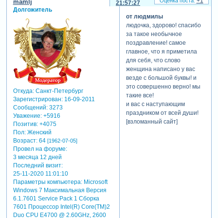
+1
mamlj
21:57:27
Долгожитель
от людмилы
людочка, здорово! спасибо
за такое необычное
поздравление! самое
главное, что я приметила
для себя, что слово
женщина написано у вас
везде с большой буквы! и
это совершенно верно! мы
Откуда:
Санкт-Петербург
такие все!
Зарегистрирован
: 16-09-2011
и вас с наступающим
Сообщений:
3273
праздником от всей души!
Уважение:
+5916
[взломанный сайт]
Позитив:
+4075
Пол:
Женский
Возраст:
64
[1962-07-05]
Провел на форуме:
3 месяца 12 дней
Последний визит:
25-11-2020 11:01:10
Параметры компьютера:
Microsoft
Windows 7 Максимальная Версия
6.1.7601 Service Pack 1 Сборка
7601 Процессор Intel(R) Core(TM)2
Duo CPU E4700 @ 2.60GHz, 2600