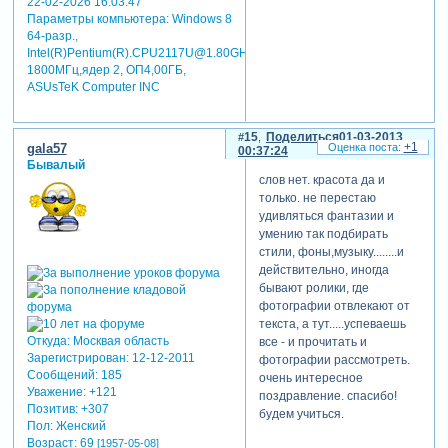
22-02-2026 16:03:47
Параметры компьютера:
Windows 8
64-разр.,
Intel(R)Pentium(R).CPU2117U@1.80GHz
1800MГц,ядер 2, ОП4,00ГБ,
ASUsTeK Computer INC
15
Поделиться
01-03-2013
+1
gala57
00:37:24
Бывалый
слов нет. красота да и
только. не перестаю
удивляться фантазии и
умению так подбирать
стили, фоны,музыку........и
действительно, иногда
бывают ролики, где
фотографии отвлекают от
текста, а тут.....успеваешь
Откуда:
Москвая область
все - и прочитать и
Зарегистрирован
: 12-12-2011
фотографии рассмотреть.
Сообщений:
185
очень интересное
Уважение:
+121
поздравление. спасибо!
Позитив:
+307
будем учиться.
Пол:
Женский
Возраст:
69
[1957-05-08]