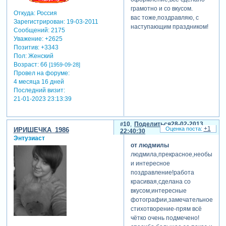
грамотно и со вкусом.
Откуда:
Россия
вас тоже,поздравляю, с
Зарегистрирован
: 19-03-2011
наступающим праздником!
Сообщений:
2175
Уважение:
+2625
Позитив:
+3343
Пол:
Женский
Возраст:
66
[1959-09-28]
Провел на форуме:
4 месяца 16 дней
Последний визит:
21-01-2023 23:13:39
10
Поделиться
28-02-2013
+1
ИРИШЕЧКА_1986
22:40:30
Энтузиаст
от людмилы
людмила,прекрасное,необычное
и интересное
поздравление!работа
красивая,сделана со
вкусом,интересные
фотографии,замечательное
стихотворение-прям всё
чётко очень подмечено!