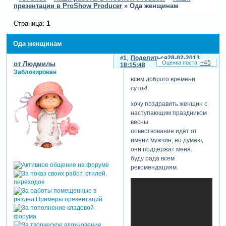
презентации в ProShow Producer
»
Ода женщинам
Страница:
1
Ода женщинам
1
Поделиться
28-02-2013
+45
от Людмилы
18:15:48
Заблокирован
всем доброго времени
суток!
хочу поздравить женщин с
наступающим праздником
весны.
повествование идёт от
имени мужчин, но думаю,
они поддержат меня.
буду рада всем
рекомендациям.