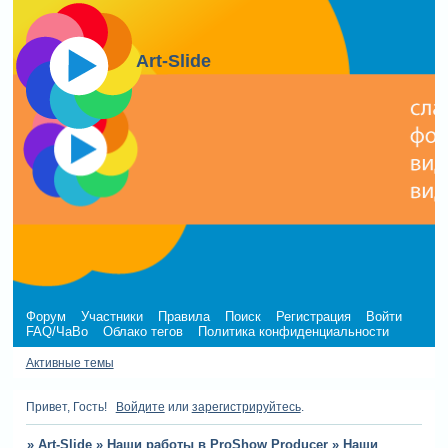
Art-Slide
Форум
Участники
Правила
Поиск
Регистрация
Войти
FAQ/ЧаВо
Облако тегов
Политика конфиденциальности
Активные темы
Привет, Гость!
Войдите
или
зарегистрируйтесь
.
»
Art-Slide
»
Наши работы в ProShow Producer
»
Наши