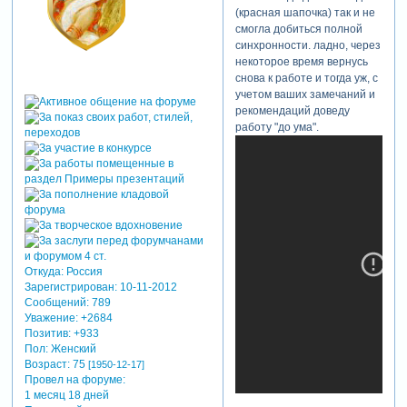
(красная шапочка) так и не
смогла добиться полной
синхронности. ладно, через
некоторое время вернусь
снова к работе и тогда уж, с
учетом ваших замечаний и
рекомендаций доведу
работу "до ума".
Откуда:
Россия
Зарегистрирован
: 10-11-2012
Сообщений:
789
Уважение:
+2684
Позитив:
+933
Пол:
Женский
Возраст:
75
[1950-12-17]
Провел на форуме:
1 месяц 18 дней