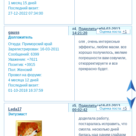
1 месяц 15 дней
Последний визит:
27-12-2022 07:34:00
4
Поделиться
04-02-2013
+1
gauss
14:21:20
Долгожитель
оля , очень интересные
Откуда:
Приморский край
эффекты, люблю маски. все
Зарегистрирован
: 16-03-2011
хорошо получилось, мелкие
Сообщений:
6399
погрешности вам озвучили,
Уважение:
+7621
откорректируете и все
Позитив:
+3915
прекрасно будет.
Пол:
Женский
Провел на форуме:
4 месяца 12 дней
Последний визит:
01-10-2018 16:37:59
5
Поделиться
16-02-2013
+5
Leda17
00:02:42
Энтузиаст
доделала работу,
постаралась исправить, что
смогла. несколько дней
билась над одним слайдом