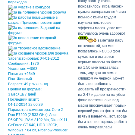
вашу работу. очень
понравилось! игра масок и
музыка завораживает! сама
помню с каким трудом
изучала некоторые
эффекты масок. у вас все
получилось очень здорово!
заметила пару
неточностей, как мне
показалось. на 0.53 фон
сужается и остаются
Зарегистрирован
: 04-01-2012
черные полосы по бокам.
Сообщений:
1876
на 1.50 мне показалась
Уважение:
+4063
тень, идущая по земле
Позитив:
+2649
слишком уж черной. может
Пол:
Женский
быть, попробовать
Возраст:
49
[1977-05-18]
добавить ей прозрачности?
Провел на форуме:
3 месяца 7 дней
на 2.47 и далее на голубом
Последний визит:
фоне постоянно из под
04-12-2014 22:00:39
маски просвечивает правый
Параметры компьютера:
Core 2
верхний уголок фото. его бы
Duo E7200 (2.533 GHz), Asus
взять в виньетку... вот, вроде
P5K/EPU, RAM 8192 Mb, DirectX 11,
бы и все. повторюсь, работа
GeForce GT 640, HDD 120Gb,
очень понравилась!
Windows 7 64 bit, ProshowProducer