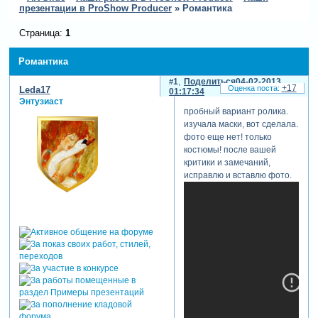
презентации в ProShow Producer
»
Романтика
Страница:
1
Романтика
1
Поделиться
04-02-2013
+17
Leda17
01:17:34
Энтузиаст
пробный вариант ролика.
изучала маски, вот сделала.
фото еще нет! только
костюмы! после вашей
критики и замечаний,
исправлю и вставлю фото.