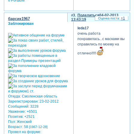
6 Portable
3
Поделиться
04-02-2013
+1
барсик1967
13:43:19
Заблокирован
leda17
очень работа
понравилась...с масками вы
справились по моему на
отлично!!!!!
Откуда:
Смоленская область
Зарегистрирован
: 23-02-2012
Сообщений:
3228
Уважение:
+6501
Позитив:
+2521
Пол:
Женский
Возраст:
58
[1967-12-28]
Провел на форуме: