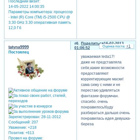
Последний визит:
14-05-2022 14:00:35
Параметры компьютера:
процессор
- Intel (R) Core (TM) i5-2500 CPU @
3.30 GHz 3.30 оперативная память
12,0 Гб
6
Поделиться
16-02-2013
+1
tatyna9999
01:06:52
Постоялец
уважаемая leda17!
даже не представляла
себе,какие возможности
предоставляют
корректирующие маски!
сама сижу с ними и не
перестаю удивляться
фантазии форумчан.
спасибо. очень
понравилось!буду
разбираться дальше.очень
Зарегистрирован
: 28-11-2012
понравилась идея девушка-
Сообщений:
207
береза
Уважение:
+218
Позитив:
+613
Провел на форуме: