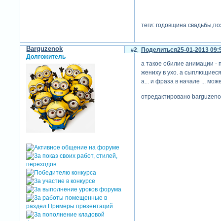
теги: годовщина свадьбы,п
Barguzenok
2
Поделиться
25-01-2013 09:
Долгожитель
а такое обилие анимации - 
жениху в ухо. а сыплющиеся 
а... и фраза в начале ... м
отредактировано barguzenok