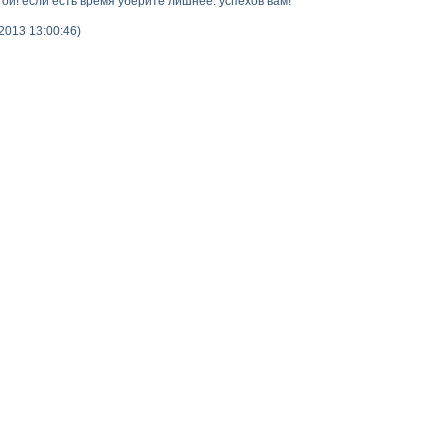
ой! если есть время уберите лишнее. успехов вам!
2013 13:00:46)