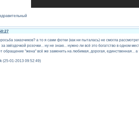
оздравительный
50:27
просьба заказчиков? а то я сами фотки (как ни пыталась) не смогла рассмот
за звёздочкой розочки... ну не знаю... нужно ли всё это богатство в одном мес
ожет обращение "жена" всё же заменить на любимая, дорогая, единственная... а 
 (25-01-2013 09:52:49)