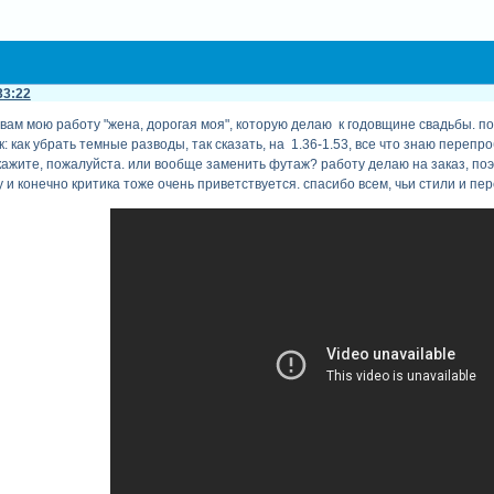
33:22
 вам мою работу "жена, дорогая моя", которую делаю к годовщине свадьбы. п
 как убрать темные разводы, так сказать, на 1.36-1.53, все что знаю перепр
дскажите, пожалуйста. или вообще заменить футаж? работу делаю на заказ, по
 и конечно критика тоже очень приветствуется. спасибо всем, чьи стили и пе