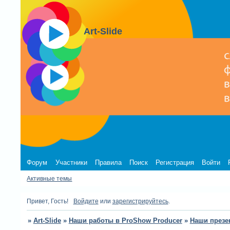
Art-Slide
Форум
Участники
Правила
Поиск
Регистрация
Войти
Активные темы
Привет, Гость!
Войдите
или
зарегистрируйтесь
.
»
Art-Slide
»
Наши работы в ProShow Producer
»
Наши презе