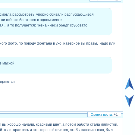
е смогла рассмотреть. упорно сбивали распускающиеся
ли всё это богатство в одном месте.
... а то получается: "жена - неси обед!" грубовато.
много фото. по поводу фонтана в ухо, наверное вы правы, надо или
е маской.
 теряются
+1
! вы хорошо начали, красивый цвет, а потом работа стала ляпистой,
. вы стараетесь и это хорошо! хочется, чтобы заказчик ваш, был