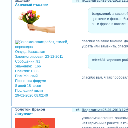
4
Поделиться
25-01-2013 12:
Активный участник
barguzenok
а такое о
цветочки и фонтан бью
а... и фраза в начале
спасибо за ваше мнение. да
убрать или заменить. спаси
Откуда:
Казахстан
Зарегистрирован
: 23-12-2011
telec631
хорошая раб
Сообщений:
91
Уважение:
+166
Позитив:
+308
Пол:
Женский
спасибо вам. я так пробова
Провел на форуме:
8 дней 18 часов
Последний визит:
29-02-2020 08:02:40
Золотой Дракон
5
Поделиться
25-01-2013 12:
Энтузиаст
уважаемая евгения! заказчи
нет гармонии в работе. в к