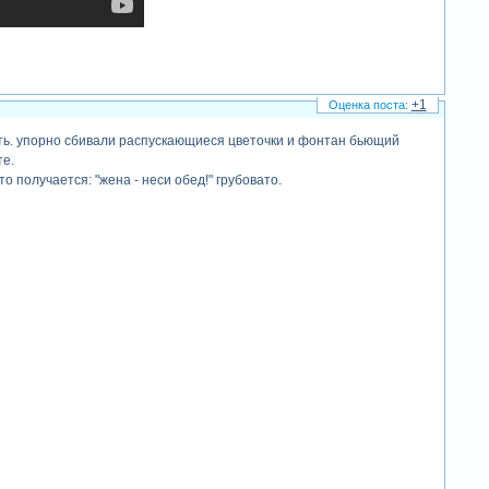
+1
реть. упорно сбивали распускающиеся цветочки и фонтан бьющий
те.
то получается: "жена - неси обед!" грубовато.