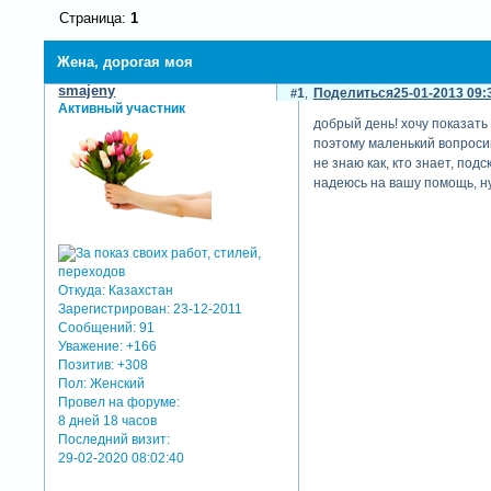
Страница:
1
Жена, дорогая моя
smajeny
1
Поделиться
25-01-2013 09:
Активный участник
добрый день! хочу показать
поэтому маленький вопросик:
не знаю как, кто знает, по
надеюсь на вашу помощь, ну
Откуда:
Казахстан
Зарегистрирован
: 23-12-2011
Сообщений:
91
Уважение:
+166
Позитив:
+308
Пол:
Женский
Провел на форуме:
8 дней 18 часов
Последний визит:
29-02-2020 08:02:40