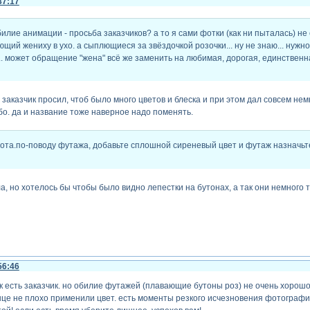
37:17
билие анимации - просьба заказчиков? а то я сами фотки (как ни пыталась) н
щий жениху в ухо. а сыплющиеся за звёздочкой розочки... ну не знаю... нужно 
 ... может обращение "жена" всё же заменить на любимая, дорогая, единственная
 заказчик просил, чтоб было много цветов и блеска и при этом дал совсем не
бо. да и название тоже наверное надо поменять.
ота.по-поводу футажа, добавьте сплошной сиреневый цвет и футаж назначьт
ла, но хотелось бы чтобы было видно лепестки на бутонах, а так они немного
56:46
к есть заказчик. но обилие футажей (плавающие бутоны роз) не очень хорошо
онце не плохо применили цвет. есть моменты резкого исчезновения фотографий