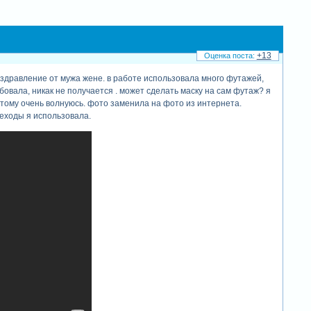
+13
оздравление от мужа жене. в работе использовала много футажей,
обовала, никак не получается . может сделать маску на сам футаж? я
этому очень волнуюсь. фото заменила на фото из интернета.
реходы я использовала.