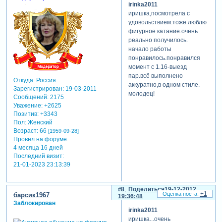
irinka2011
иришка,посмотрела с
удовольствием.тоже люблю
фигурное катание.очень
реально получилось.
начало работы
понравилось.понравился
момент с 1.16-выезд
пар.всё выполнено
Откуда:
Россия
аккуратно,в одном стиле.
Зарегистрирован
: 19-03-2011
молодец!
Сообщений:
2175
Уважение:
+2625
Позитив:
+3343
Пол:
Женский
Возраст:
66
[1959-09-28]
Провел на форуме:
4 месяца 16 дней
Последний визит:
21-01-2023 23:13:39
8
Поделиться
19-12-2012
+1
барсик1967
19:36:48
Заблокирован
irinka2011
иришка...очень