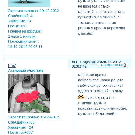
музыка у меня что-то никак
не вяжется с такой
Зарегистрирован
: 19-12-2012
красотой. но это лишь мое
Сообщений:
4
субъективное мнение. а
Уважение:
+3
техникой выполнения
Позитив:
0
ролика я просто поражена!
Провел на форуме:
спасибо!
2 часа 1 минуту
Последний визит:
19-12-2012 20:03:11
11
Поделиться
20-12-2012
0
life7
01:02:42
Активный участник
мне тоже ириша,
понравилась ваша работа -
люблю фигурное катание!
ждала отражений на льду
, ну и ладно, и так
отлично! музыка
понравилась - олимпийская,
музыка победителей...
Зарегистрирован
: 07-04-2012
Сообщений:
63
Уважение:
+24
Позитив:
+607