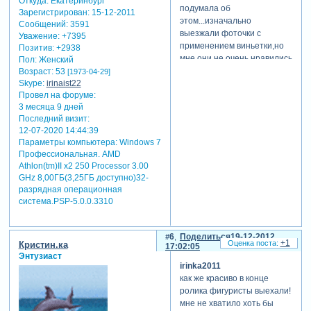
Откуда:
Екатеринбург
подумала об
Зарегистрирован
: 15-12-2011
этом...изначально
Сообщений:
3591
выезжали фоточки с
Уважение:
+7395
применением виньетки,но
Позитив:
+2938
мне они не очень нравились
Пол:
Женский
и поэтому я отделила фон
Возраст:
53
[1973-04-29]
от фигуристов...так лучше
Skype:
irinaist22
Провел на форуме:
людмилочка
3 месяца 9 дней
спасибо,людмила за
Последний визит:
добрые слова )))с
12-07-2020 14:44:39
наступающим [взломанный
Параметры компьютера:
Windows 7
сайт]
Профессиональная. AMD
Athlon(tm)II x2 250 Processor 3.00
GHz 8,00ГБ(3,25ГБ доступно)32-
разрядная операционная
система.PSP-5.0.0.3310
6
Поделиться
19-12-2012
+1
Кристин.ка
17:02:05
Энтузиаст
irinka2011
как же красиво в конце
ролика фигуристы выехали!
мне не хватило хоть бы