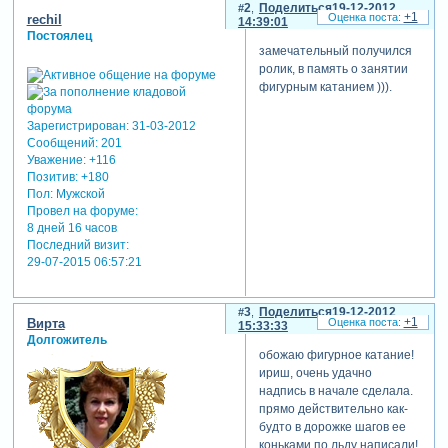
2
Поделиться
19-12-2012
+1
rechil
14:39:01
Постоялец
замечательный получился
ролик, в память о занятии
фигурным катанием ))).
Зарегистрирован
: 31-03-2012
Сообщений:
201
Уважение:
+116
Позитив:
+180
Пол:
Мужской
Провел на форуме:
8 дней 16 часов
Последний визит:
29-07-2015 06:57:21
3
Поделиться
19-12-2012
+1
Вирта
15:33:33
Долгожитель
обожаю фигурное катание!
ириш, очень удачно
надпись в начале сделала.
прямо действительно как-
будто в дорожке шагов ее
коньками по льду написали!