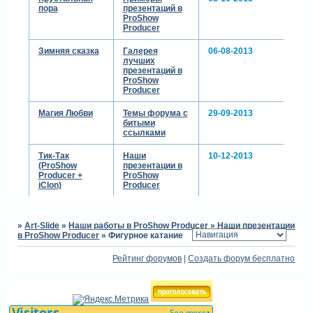
пора
презентаций в
ProShow
Producer
Зимняя сказка
Галерея
06-08-2013
лучших
презентаций в
ProShow
Producer
Магия Любви
Темы форума с
29-09-2013
битыми
ссылками
Тик-Так
Наши
10-12-2013
(ProShow
презентации в
Producer +
ProShow
iClon)
Producer
»
Art-Slide
»
Наши работы в ProShow Producer
»
Наши презентации
в ProShow Producer
»
Фигурное катание
Рейтинг форумов
|
Создать форум бесплатно