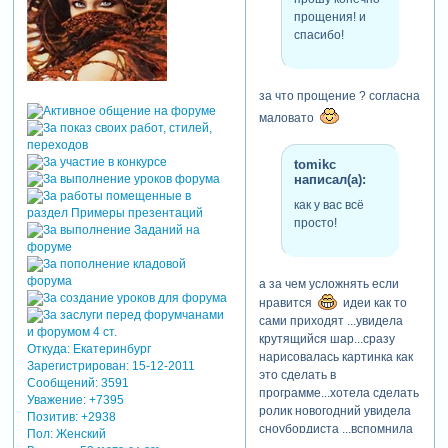
прощения! и
спасибо!
за что прощение ? согласна
маловато
tomikc
написал(а):
как у вас всё
просто!
а за чем усложнять если
нравится
идеи как то
сами приходят ...увидела
крутящийся шар...сразу
Откуда:
Екатеринбург
нарисовалась картинка как
Зарегистрирован
: 15-12-2011
это сделать в
Сообщений:
3591
программе...хотела сделать
Уважение:
+7395
ролик новогодний увидела
Позитив:
+2938
сноубордиста ...вспомнила
Пол:
Женский
про фигуристов
так всё