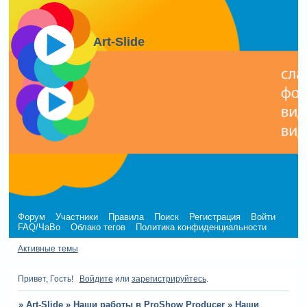
Art-Slide
Форум
Участники
Правила
Поиск
Регистрация
Войти
FAQ/ЧаВо
Облако тегов
Политика конфиденциальности
Активные темы
Привет, Гость!
Войдите
или
зарегистрируйтесь
.
»
Art-Slide
»
Наши работы в ProShow Producer
»
Наши