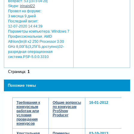
Возраст:
53
[1973-04-29]
и родилось ..спасибо вам
Skype:
irinaist22
,мне очень приятно
Провел на форуме:
3 месяца 9 дней
Последний визит:
12-07-2020 14:44:39
Параметры компьютера:
Windows 7
Профессиональная. AMD
Athlon(tm)II x2 250 Processor 3.00
GHz 8,00ГБ(3,25ГБ доступно)32-
разрядная операционная
система.PSP-5.0.0.3310
Страница:
1
Похожие темы
Требования к
Общие вопросы
16-01-2012
конкурсным
по конкурсам
работам или
ProShow
условия
Producer
проведения
конкурсов
Хрустальная
Примеры
03-10-2013