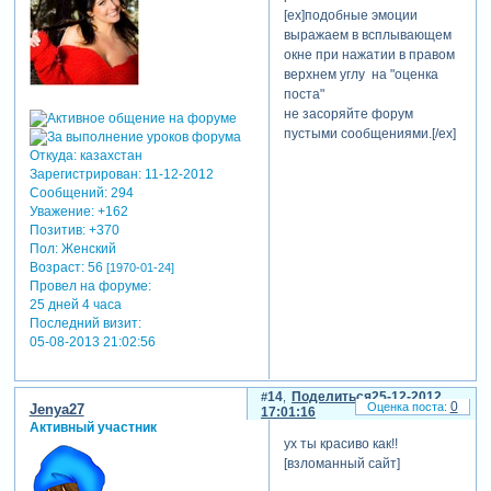
[ex]подобные эмоции
выражаем в всплывающем
окне при нажатии в правом
верхнем углу на "оценка
поста"
не засоряйте форум
пустыми сообщениями.[/ex]
Откуда:
казахстан
Зарегистрирован
: 11-12-2012
Сообщений:
294
Уважение:
+162
Позитив:
+370
Пол:
Женский
Возраст:
56
[1970-01-24]
Провел на форуме:
25 дней 4 часа
Последний визит:
05-08-2013 21:02:56
14
Поделиться
25-12-2012
0
Jenya27
17:01:16
Активный участник
ух ты красиво как!!
[взломанный сайт]