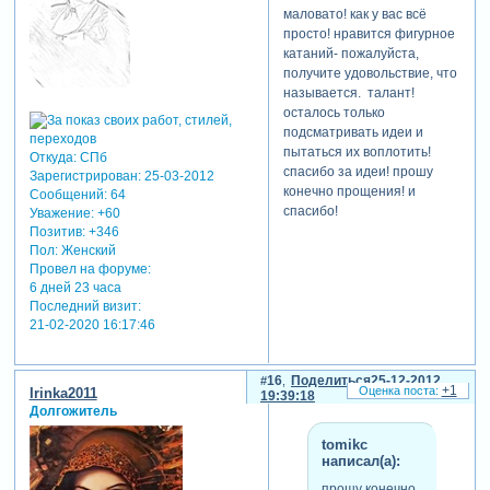
маловато! как у вас всё
просто! нравится фигурное
катаний- пожалуйста,
получите удовольствие, что
называется. талант!
осталось только
подсматривать идеи и
пытаться их воплотить!
Откуда:
СПб
спасибо за идеи! прошу
Зарегистрирован
: 25-03-2012
конечно прощения! и
Сообщений:
64
спасибо!
Уважение:
+60
Позитив:
+346
Пол:
Женский
Провел на форуме:
6 дней 23 часа
Последний визит:
21-02-2020 16:17:46
16
Поделиться
25-12-2012
+1
Irinka2011
19:39:18
Долгожитель
tomikc
написал(а):
прошу конечно