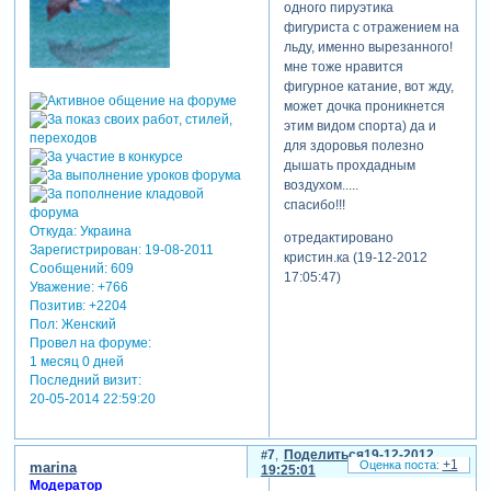
одного пируэтика
фигуриста с отражением на
льду, именно вырезанного!
мне тоже нравится
фигурное катание, вот жду,
может дочка проникнется
этим видом спорта) да и
для здоровья полезно
дышать прохдадным
воздухом.....
спасибо!!!
Откуда:
Украина
отредактировано
Зарегистрирован
: 19-08-2011
кристин.ка (19-12-2012
Сообщений:
609
17:05:47)
Уважение:
+766
Позитив:
+2204
Пол:
Женский
Провел на форуме:
1 месяц 0 дней
Последний визит:
20-05-2014 22:59:20
7
Поделиться
19-12-2012
+1
marina
19:25:01
Модератор