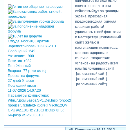
фигуристов на лёд! было
впечатление, что они
сейчас выйдут за границы
экрана! прекрасная
предновогодняя, зимняя,
красивая работа!
удивляюсь твоей фантазии
и мастерству! [взломанный
Откуда:
Россия, Саратов
сайт] желаю в
Зарегистрирован
: 03-07-2011
наступающем новом году,
Сообщений:
649
крепкого здоровья и
Уважение:
+900
конечно - творческих
Позитив:
+982
успехов - на радость всем
Пол:
Женский
нам! [взломанный сайт]
Возраст:
77
[1948-08-19]
[взломанный сайт]
Провел на форуме:
[взломанный сайт]
27 дней 9 часов
[взломанный сайт]
Последний визит:
11-07-2026 14:07:20
Параметры компьютера:
Wbn.7,Дом.Базов,SP1,Del,Inspiron5520,индекс
произв 5,9;Intel(R)Core(TM)-3612QM
CPU@2.10GHz 2,10GHz ОЗУ 8ГБ;
64-разр PSP5.0.3310
5
Поделиться
19-12-2012