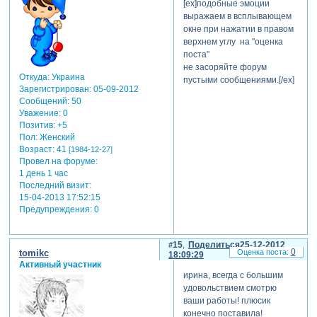
[ex]подобные эмоции
выражаем в всплывающем
окне при нажатии в правом
верхнем углу на "оценка
поста"
не засоряйте форум
Откуда:
Украина
пустыми сообщениями.[/ex]
Зарегистрирован
: 05-09-2012
Сообщений:
50
Уважение:
0
Позитив:
+5
Пол:
Женский
Возраст:
41
[1984-12-27]
Провел на форуме:
1 день 1 час
Последний визит:
15-04-2013 17:52:15
Предупреждения:
0
15
Поделиться
25-12-2012
0
tomikc
18:09:29
Активный участник
ирина, всегда с большим
удовольствием смотрю
ваши работы! плюсик
конечно поставила!