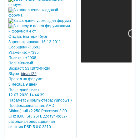
Откуда:
Екатеринбург
Зарегистрирован
: 15-12-2011
Сообщений:
3591
Уважение:
+7395
Позитив:
+2938
Пол:
Женский
Возраст:
53
[1973-04-29]
Skype:
irinaist22
Провел на форуме:
3 месяца 9 дней
теги: спорт,фигурное
Последний визит:
катание
12-07-2020 14:44:39
Параметры компьютера:
Windows 7
Профессиональная. AMD
Athlon(tm)II x2 250 Processor 3.00
GHz 8,00ГБ(3,25ГБ доступно)32-
разрядная операционная
система.PSP-5.0.0.3310