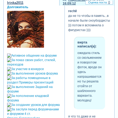
0
Irinka2011
16:09:12
Долгожитель
rechil
да не то чтобы в память...в
начале были сноубордисты
))) потом я вспомнила о
фигуристах ))))
вирта
написал(а):
ожидала стиль
со скольжением
и поворотом
фоток, вроде он
здесь
напрашивается,
но ты решила
отойти от
шаблонного
варианта.
молодец!
я что то даже и не