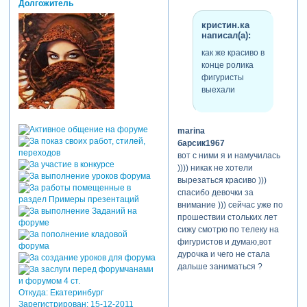
Долгожитель
кристин.ка
написал(а):
как же красиво в
конце ролика
фигуристы
выехали
marina
барсик1967
вот с ними я и намучилась
)))) никак не хотели
вырезаться красиво )))
спасибо девочки за
внимание ))) сейчас уже по
прошествии стольких лет
сижу смотрю по телеку на
фигуристов и думаю,вот
дурочка и чего не стала
дальше заниматься ?
Откуда:
Екатеринбург
Зарегистрирован
: 15-12-2011