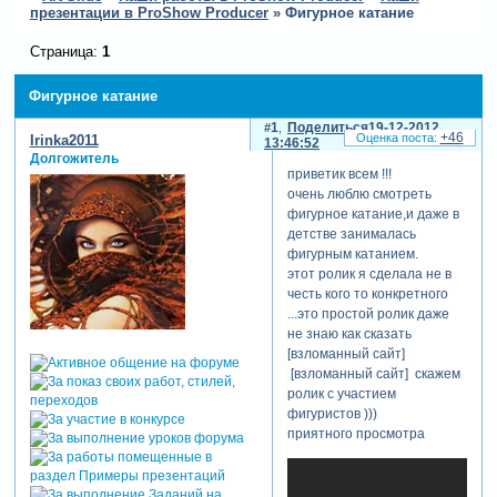
презентации в ProShow Producer
»
Фигурное катание
Страница:
1
Фигурное катание
1
Поделиться
19-12-2012
+46
Irinka2011
13:46:52
Долгожитель
приветик всем !!!
очень люблю смотреть
фигурное катание,и даже в
детстве занималась
фигурным катанием.
этот ролик я сделала не в
честь кого то конкретного
...это простой ролик даже
не знаю как сказать
[взломанный сайт]
[взломанный сайт] скажем
ролик с участием
фигуристов )))
приятного просмотра