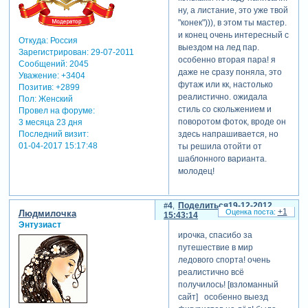
ну, а листание, это уже твой
"конек"))), в этом ты мастер.
и конец очень интересный с
Откуда:
Россия
выездом на лед пар.
Зарегистрирован
: 29-07-2011
особенно вторая пара! я
Сообщений:
2045
даже не сразу поняла, это
Уважение:
+3404
футаж или кк, настолько
Позитив:
+2899
реалистично. ожидала
Пол:
Женский
стиль со скольжением и
Провел на форуме:
поворотом фоток, вроде он
3 месяца 23 дня
здесь напрашивается, но
Последний визит:
01-04-2017 15:17:48
ты решила отойти от
шаблонного варианта.
молодец!
4
Поделиться
19-12-2012
+1
Людмилочка
15:43:14
Энтузиаст
ирочка, спасибо за
путешествие в мир
ледового спорта! очень
реалистично всё
получилось! [взломанный
сайт] особенно выезд