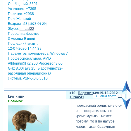
Сообщений:
3591
Уважение:
+7395
Позитив:
+2938
Пол:
Женский
Возраст:
53
[1973-04-29]
Skype:
irinaist22
Провел на форуме:
3 месяца 9 дней
Последний визит:
12-07-2020 14:44:39
Параметры компьютера:
Windows 7
Профессиональная. AMD
Athlon(tm)II x2 250 Processor 3.00
GHz 8,00ГБ(3,25ГБ доступно)32-
разрядная операционная
система.PSP-5.0.0.3310
10
Поделиться
19-12-2012
+1
kivi киви
19:44:41
Новичок
прекрасный ролик! мне о-о-
чень понравилось все...
кроме музыки. может,
потому что я по натуре
лирик, такая бравурная