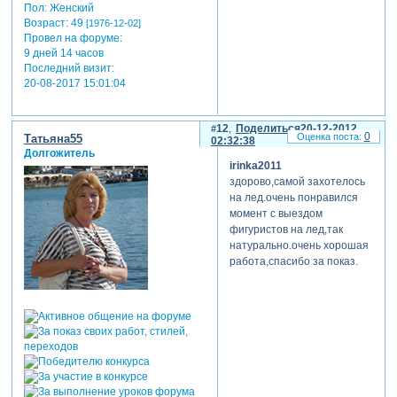
Пол:
Женский
Возраст:
49
[1976-12-02]
Провел на форуме:
9 дней 14 часов
Последний визит:
20-08-2017 15:01:04
12
Поделиться
20-12-2012
0
Татьяна55
02:32:38
Долгожитель
irinka2011
здорово,самой захотелось
на лед.очень понравился
момент с выездом
фигуристов на лед,так
натурально.очень хорошая
работа,спасибо за показ.