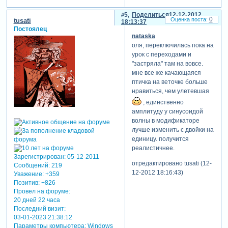
5
Поделиться
12-12-2012
0
tusati
18:13:37
Постоялец
nataska
оля, переключилась пока на
урок с переходами и
"застряла" там на вовсе.
мне все же качающаяся
птичка на веточке больше
нравиться, чем улетевшая
, единственно
амплитуду у синусоидой
волны в модификаторе
лучше изменить с двойки на
единицу. получится
реалистичнее.
Зарегистрирован
: 05-12-2011
отредактировано tusati (12-
Сообщений:
219
12-2012 18:16:43)
Уважение:
+359
Позитив:
+826
Провел на форуме:
20 дней 22 часа
Последний визит:
03-01-2023 21:38:12
Параметры компьютера:
Windows