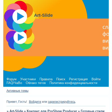
Art-Slide
Форум
Участники
Правила
Поиск
Регистрация
Войти
FAQ/ЧаВо
Облако тегов
Политика конфиденциальности
Активные темы
Привет, Гость!
Войдите
или
зарегистрируйтесь
.
»
Art-Slide
»
Контент для ProShow Producer
»
Готовые стили