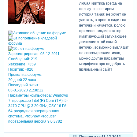
приготовила и даже
любая критика всегда на
новогодний салатик...
пользу. со снегирем
[взломанный сайт]
история такая: не хочет он
[взломанный сайт]
улетать, а просто сидит на
[взломанный сайт]
веточке и качается. к слою
применен модификатор,
имитирующий затухающее
движение этой самой
веточки. возможно выглядит
не совсем реалистично,
Зарегистрирован
: 05-12-2011
можно другие параметры
Сообщений:
219
модификатора подобрать.
Уважение:
+359
[взломанный сайт]
Позитив:
+826
Провел на форуме:
20 дней 22 часа
Последний визит:
03-01-2023 21:38:12
Параметры компьютера:
Windows
7, процессор Intel (R) Core (TM) i5-
3470 CPU @ 3.20 GHz, ОЗУ 16 Гб,
64-разрядная операционная
система, ProShow Producer
портабельная версия 9.0.3782
4
Поделиться
11-12-2012