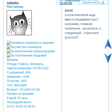
+1
nataska
15:42:00
Постоялец
tusati
а если ключевой кадр
вместо модификатора?
например, плавное
появление - высунулся, а
следующий - спрятался
(улетел)?
Откуда:
Гомель, Беларусь
Зарегистрирован
: 24-05-2011
Сообщений:
369
Уважение:
+308
Позитив:
+607
Пол:
Женский
Возраст:
62
[1964-02-09]
Провел на форуме:
9 дней 23 часа
Последний визит:
14-01-2018 22:36:51