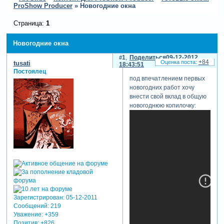
ProShow Producer
»
Новогодние окна
Страница:
1
Новогодние окна
1
Поделиться
09-12-2012
+84
tusati
18:43:51
Постоялец
под впечатлением первых
новогодних работ хочу
внести свой вклад в общую
новогоднюю копилочку:
Зарегистрирован
: 05-12-2011
Сообщений:
219
Уважение:
+359
Позитив:
+826