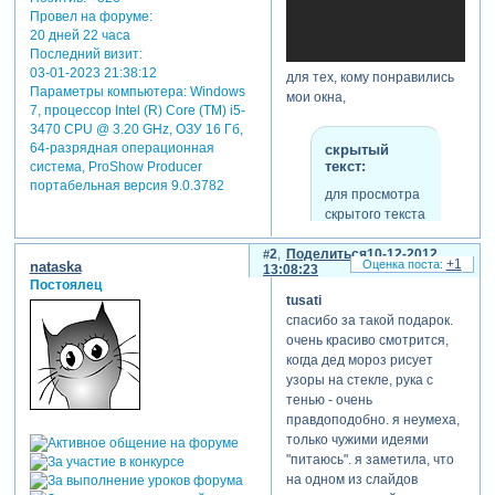
Провел на форуме:
20 дней 22 часа
Последний визит:
03-01-2023 21:38:12
для тех, кому понравились
Параметры компьютера:
Windows
мои окна,
7, процессор Intel (R) Core (TM) i5-
3470 CPU @ 3.20 GHz, ОЗУ 16 Гб,
64-разрядная операционная
скрытый
текст:
система, ProShow Producer
портабельная версия 9.0.3782
для просмотра
скрытого текста
-
2
Поделиться
10-12-2012
Зарегистрируйтесь,
+1
nataska
13:08:23
чтобы увидеть
Постоялец
ссылки
или
tusati
зарегистрируйтесь
.
спасибо за такой подарок.
очень красиво смотрится,
когда дед мороз рисует
узоры на стекле, рука с
отредактировано tusati (09-
тенью - очень
12-2012 19:14:21)
правдоподобно. я неумеха,
только чужими идеями
"питаюсь". я заметила, что
на одном из слайдов