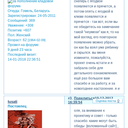
снегирь с ягодкой
появляется и прячется, а
Откуда:
Гомель, Беларусь
потом опять с ягодкой в
Зарегистрирован
: 24-05-2011
клюве появляется и
Сообщений:
369
прячется - так вот, если вы
Уважение:
+308
не обидитесь на замечание
Позитив:
+607
такой "неумехи" как я, то на
Пол:
Женский
мой взгляд, его повторное
Возраст:
62
[1964-02-09]
появление можно убрать.
Провел на форуме:
он как бы взял уже рябинку
9 дней 23 часа
и скрылся. вы меня
Последний визит:
извините, пожалуйста,
14-01-2018 22:36:51
проект очень кстати и я
забрала себе для
детального ознакомления.
ещё раз большое вам
спасибо и за работу, и за
новогоднее настроение. я и
сама уже чувствую
3
Поделиться
10-12-2012
приближение праздника,
0
tusati
16:39:54
тем более, что у нас уже
Постоялец
снег как никогда раньше
оля, за внимание к
обычного лёг и надолго,
проектику и совет - только
судя по погоде за окном, я
спасибо. какие могут быть
уже и удавчиков на ёлку
обиды [взломанный сайт] ,