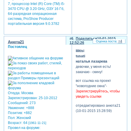
7, процессор Intel (R) Core (TM) i5-
3470 CPU @ 3.20 GHz, ОЗУ 16 Гб,
64-разрядная операционная
система, ProShow Producer
портабельная версия 9.0.3782
6
Поделиться
10-01-2015
+4
Анюта21
12:52:26
Постоялец
lilitisi
tusati
наталья лазарева
девочки, у меня есть!
закачаю - скину!
вот ссылка на проект
"новогодние окна"-
Зарегистрируйтесь, чтобы
Откуда:
Москва
увидеть ссылки
Зарегистрирован
: 25-10-2012
Сообщений:
273
отредактировано анюта21
Уважение:
+888
(10-01-2015 15:28:59)
Позитив:
+882
Пол:
Женский
Возраст:
64
[1961-11-21]
Провел на форуме: