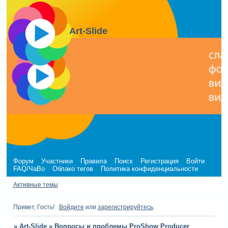
Art-Slide
Форум
Участники
Правила
Поиск
Регистрация
Войти
FAQ/ЧаВо
Облако тегов
Политика конфиденциальности
Активные темы
Привет, Гость!
Войдите
или
зарегистрируйтесь
.
»
Art-Slide
»
Вопросы и проблемы ProShow Producer