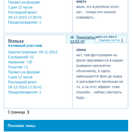
вирта
Провел на форуме:
жаль, что в proshow этого
3 дня 12 часов
нет... только его начала
Последний визит:
осваивать....
28-12-2016 12:30:41
Предупреждения:
1
6
Поделиться
03-12-2012
0
Ясенька
12:01:47
Активный участник
alawa
Зарегистрирован
: 09-11-2012
нет, там фотография на
Сообщений:
51
фоне скручивается в шарик
Уважение:
+35
(наверно непонятно
Позитив:
+1
объяснила), а здесь
Провел на форуме:
уменьшается фон до шара
3 дня 12 часов
и укатывается. маленько не
Последний визит:
то. а за этот эффект тоже
28-12-2016 12:30:41
Предупреждения:
1
спасибо... сейчас смотреть
буду....
Страница:
1
Похожие темы