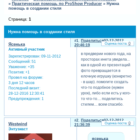
»
Практическая помощь по ProShow Producer
»
Нужна
помощь в создании стиля
Страница:
1
Нужна помощь в создании стиля
1
Поделиться
02-12-2012
0
Ясенька
20:46:19
Активный участник
в предверии нового года, на
Зарегистрирован
: 09-11-2012
просторах инета увидела...
Сообщений:
51
как в одной из презентаций
Уважение:
+35
фото превращается в
Позитив:
+1
елочную игрушку (конкретно
Провел на форуме:
- в шар). помогите создать
3 дня 12 часов
что-то подобное (нужен
Последний визит:
урок), либо если есть у кого-
28-12-2016 12:30:41
Предупреждения:
1
то что-то.... поделитесь
стилем.... всем спасибо.
2
Поделиться
02-12-2012
0
Westwind
21:36:39
Энтузиаст
ясенька