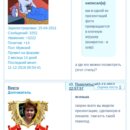
написал(а):
как в одной из
презентаций
фото
превращается
Зарегистрирован
: 25-04-2011
в елочную
Сообщений:
3252
игрушку
Уважение:
+3222
(конкретно - в
Позитив:
+14
шар).
Пол:
Мужской
Провел на форуме:
2 месяца 14 дней
Последний визит:
а где его можно посмотреть
11-12-2016 00:54:41
(этот стиль)?
3
Поделиться
02-12-2012
0
Вирта
22:57:57
Долгожитель
ясенька
скорее всего вы видели
презентацию, сделанную в
пинакле. там есть такой
переход.