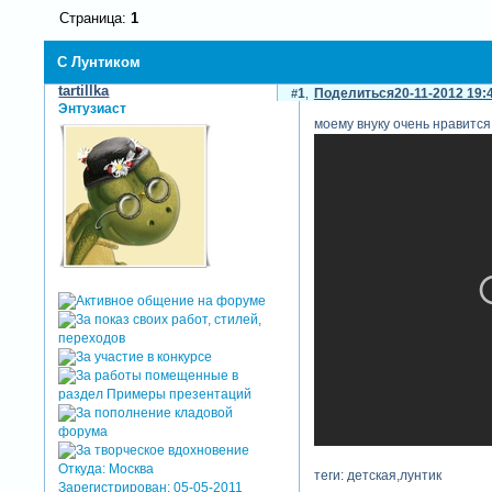
Страница:
1
С Лунтиком
tartillka
1
Поделиться
20-11-2012 19:
Энтузиаст
моему внуку очень нравится
Откуда:
Москва
теги: детская,лунтик
Зарегистрирован
: 05-05-2011