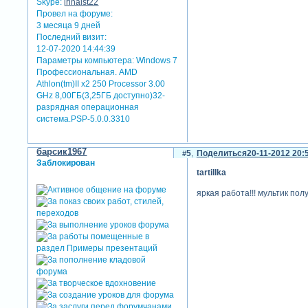
Skype:
irinaist22
Провел на форуме:
3 месяца 9 дней
Последний визит:
12-07-2020 14:44:39
Параметры компьютера:
Windows 7
Профессиональная. AMD
Athlon(tm)II x2 250 Processor 3.00
GHz 8,00ГБ(3,25ГБ доступно)32-
разрядная операционная
система.PSP-5.0.0.3310
барсик1967
5
Поделиться
20-11-2012 20:
Заблокирован
tartillka
яркая работа!!! мультик по