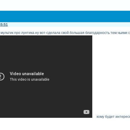
45:51
 мультик про лунтика.ну вот-сделала свой.большая благодарность тем.чьими 
кому будет интерес