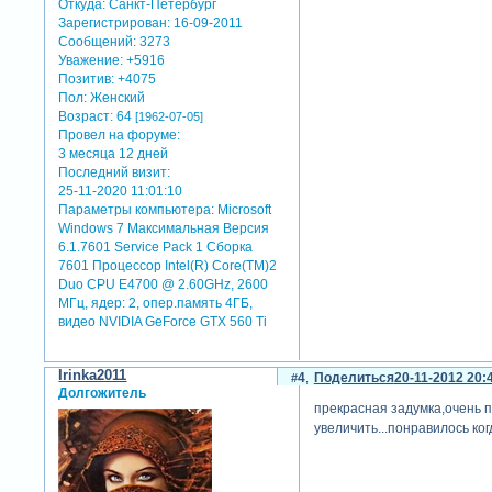
Откуда:
Санкт-Петербург
Зарегистрирован
: 16-09-2011
Сообщений:
3273
Уважение:
+5916
Позитив:
+4075
Пол:
Женский
Возраст:
64
[1962-07-05]
Провел на форуме:
3 месяца 12 дней
Последний визит:
25-11-2020 11:01:10
Параметры компьютера:
Microsoft
Windows 7 Максимальная Версия
6.1.7601 Service Pack 1 Сборка
7601 Процессор Intel(R) Core(TM)2
Duo CPU E4700 @ 2.60GHz, 2600
МГц, ядер: 2, опер.память 4ГБ,
видео NVIDIA GeForce GTX 560 Ti
Irinka2011
4
Поделиться
20-11-2012 20:
Долгожитель
прекрасная задумка,очень п
увеличить...понравилось ког