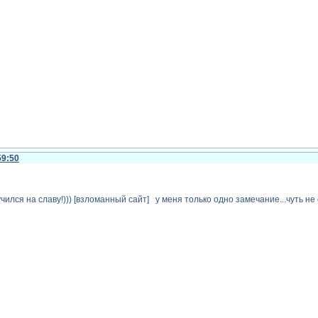
59:50
лучился на славу!))) [взломанный сайт] у меня только одно замечание...чуть 