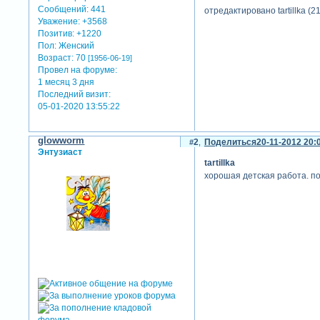
Сообщений:
441
отредактировано tartillka (2
Уважение:
+3568
Позитив:
+1220
Пол:
Женский
Возраст:
70
[1956-06-19]
Провел на форуме:
1 месяц 3 дня
Последний визит:
05-01-2020 13:55:22
glowworm
2
Поделиться
20-11-2012 20:
Энтузиаст
tartillka
хорошая детская работа. по