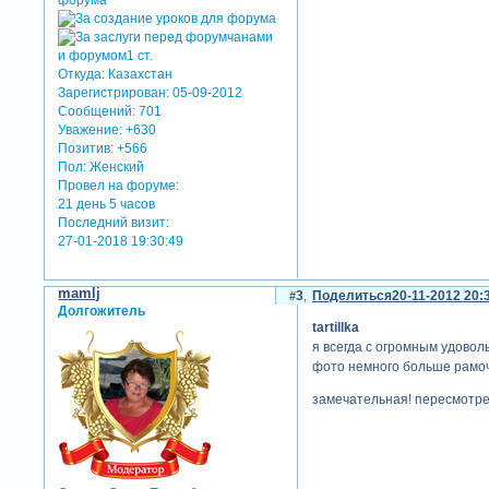
Откуда:
Казахстан
Зарегистрирован
: 05-09-2012
Сообщений:
701
Уважение:
+630
Позитив:
+566
Пол:
Женский
Провел на форуме:
21 день 5 часов
Последний визит:
27-01-2018 19:30:49
mamlj
3
Поделиться
20-11-2012 20:
Долгожитель
tartillka
я всегда с огромным удоволь
фото немного больше рамочк
замечательная! пересмотрел