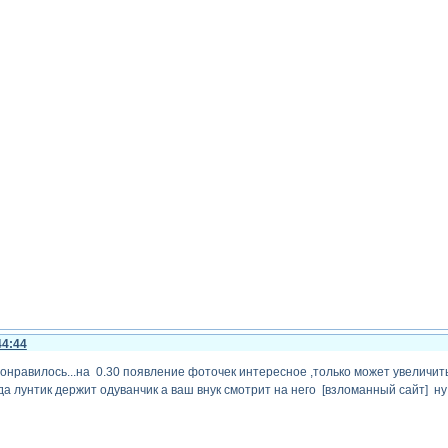
44:44
онравилось...на 0.30 появление фоточек интересное ,только может увеличить
да лунтик держит одуванчик а ваш внук смотрит на него [взломанный сайт] ну