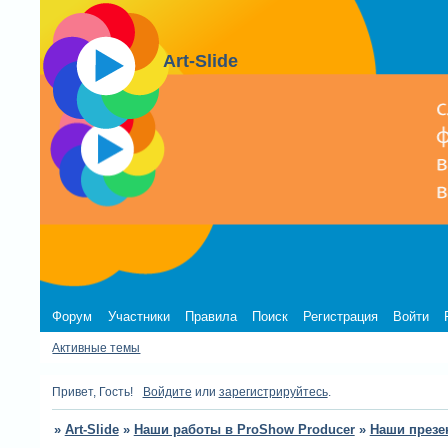
Art-Slide
Форум
Участники
Правила
Поиск
Регистрация
Войти
Активные темы
Привет, Гость!
Войдите
или
зарегистрируйтесь
.
»
Art-Slide
»
Наши работы в ProShow Producer
»
Наши презе