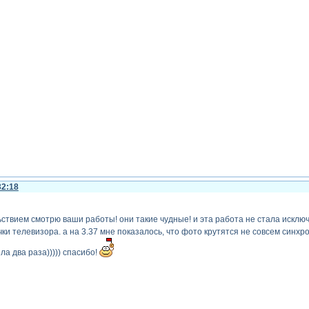
32:18
ствием смотрю ваши работы! они такие чудные! и эта работа не стала исключе
и телевизора. а на 3.37 мне показалось, что фото крутятся не совсем синхр
а два раза))))) спасибо!