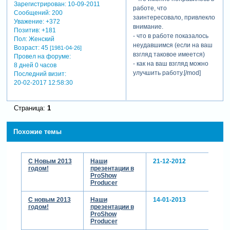
Зарегистрирован
: 10-09-2011
работе, что
Сообщений:
200
заинтересовало, привлекло
Уважение:
+372
внимание.
Позитив:
+181
- что в работе показалось
Пол:
Женский
неудавшимся (если на ваш
Возраст:
45
[1981-04-26]
взгляд таковое имеется)
Провел на форуме:
- как на ваш взгляд можно
8 дней 0 часов
улучшить работу.[/mod]
Последний визит:
20-02-2017 12:58:30
Страница:
1
Похожие темы
С Новым 2013
Наши
21-12-2012
годом!
презентации в
ProShow
Producer
C новым 2013
Наши
14-01-2013
годом!
презентации в
ProShow
Producer