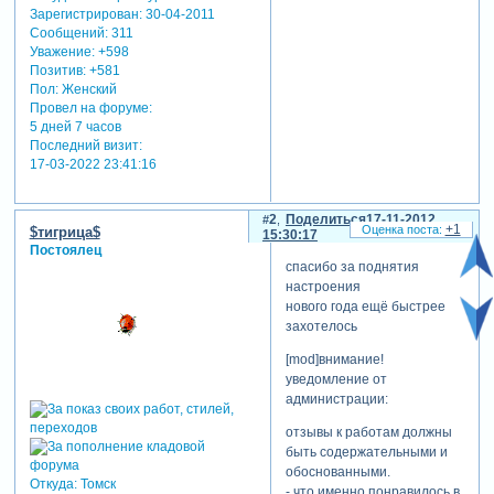
Зарегистрирован
: 30-04-2011
Сообщений:
311
Уважение:
+598
Позитив:
+581
Пол:
Женский
Провел на форуме:
5 дней 7 часов
Последний визит:
17-03-2022 23:41:16
2
Поделиться
17-11-2012
+1
$тигрица$
15:30:17
Постоялец
спасибо за поднятия
настроения
нового года ещё быстрее
захотелось
[mod]внимание!
уведомление от
администрации:
отзывы к работам должны
быть содержательными и
обоснованными.
Откуда:
Томск
- что именно понравилось в