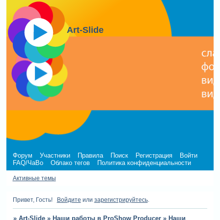
Art-Slide
Форум
Участники
Правила
Поиск
Регистрация
Войти
FAQ/ЧаВо
Облако тегов
Политика конфиденциальности
Активные темы
Привет, Гость!
Войдите
или
зарегистрируйтесь
.
»
Art-Slide
»
Наши работы в ProShow Producer
»
Наши