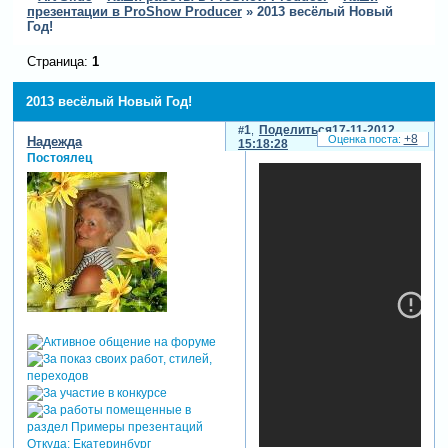
презентации в ProShow Producer
»
2013 весёлый Новый
Год!
Страница:
1
2013 весёлый Новый Год!
1
Поделиться
17-11-2012
+8
Надежда
15:18:28
Постоялец
Откуда:
Екатеринбург