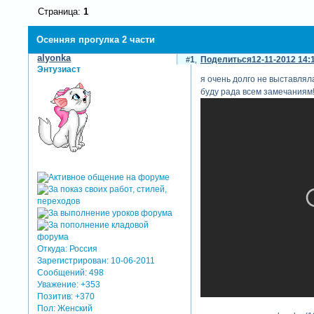
Страница:
1
Осенняя прогулка 2 части
alyonka
1
Поделиться
12-11-2012 14:
Энтузиаст
я очень долго не выставляла
буду рада всем замечаниям!
Откуда:
Россия
Зарегистрирован
: 10-06-2011
Сообщений:
498
Уважение:
+353
Позитив:
+370
Пол:
Женский