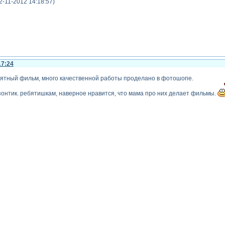
2-11-2012 14:18:57)
17:24
риятный фильм, много качественной работы проделано в фотошопе.
зонтик. ребятишкам, наверное нравится, что мама про них делает фильмы.