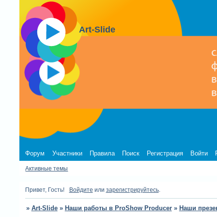
Art-Slide
Форум
Участники
Правила
Поиск
Регистрация
Войти
Активные темы
Привет, Гость!
Войдите
или
зарегистрируйтесь
.
»
Art-Slide
»
Наши работы в ProShow Producer
»
Наши презе