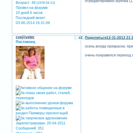
отредактировано alyonka (1
Возраст:
48
[1978-04-21]
Провел на форуме:
10 дней 6 часов
Последний визит:
03-06-2014 16:31:09
cvejiiveter
2
Поделиться
12-11-2012 21:
Постоялец
осень всегда прекрасна. п
очень понравился переход 
Зарегистрирован
: 20-04-2011
Сообщений:
351