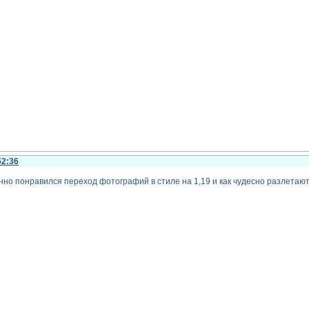
52:36
нно понравился переход фотографий в стиле на 1,19 и как чудесно разлетаютс