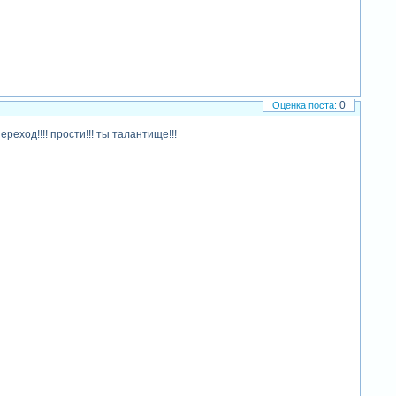
0
еход!!!! прости!!! ты талантище!!!