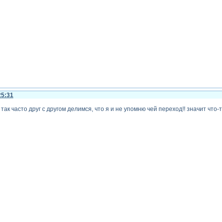
25:31
так часто друг с другом делимся, что я и не упомню чей переход!! значит что-т