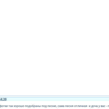
34:39
фотки так хорошо подобраны под песню, сама песня отличная и доча у вас - п