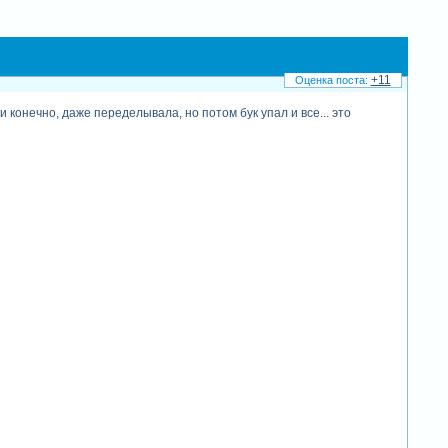
+11
 конечно, даже переделывала, но потом бук упал и все... это