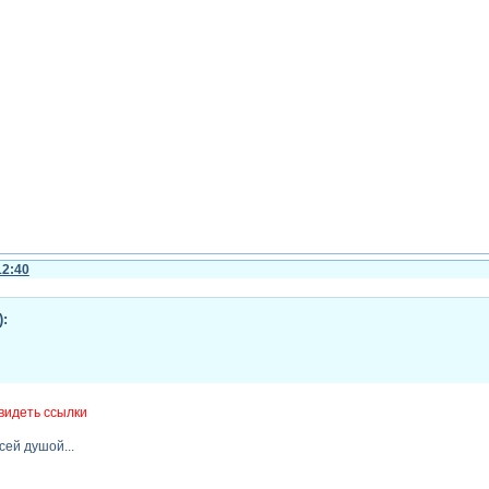
12:40
):
видеть ссылки
сей душой...