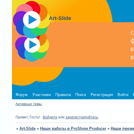
Art-Slide
Форум
Участники
Правила
Поиск
Регистрация
Войти
Активные темы
Привет, Гость!
Войдите
или
зарегистрируйтесь
.
»
Art-Slide
»
Наши работы в ProShow Producer
»
Наши презе