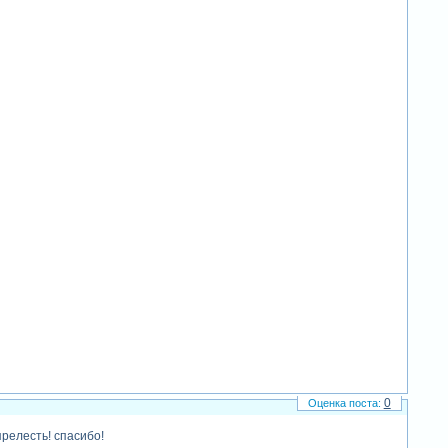
0
релесть! спасибо!