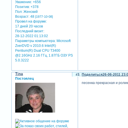
Уважение:
+656
Позитив:
+378
Пол:
Женский
Возраст:
48
[1977-10-08]
Провел на форуме:
17 дней 20 часов
Последний визит:
28-12-2022 01:13:02
Параметры компьютера:
Microsoft
ZverDVD v 2010.6 Intel(R)
Pentium(R) Dual CPU T3400
@2.16GHz 2.16 ГГц, 1.87ГБ OЗУ PS
5.0.3222
Tina
3
Поделиться
26-06-2011 23:
Постоялец
песенка прекрасная и ролик