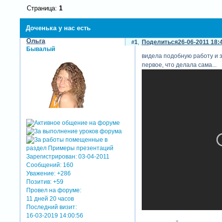
Страница:
1
Доченька у нас есть
Ольга
1
Поделиться
26-06-2011 18:
Бывалый
видела подобную работу и за
первое, что делала сама...
Зарегистрирован
: 03-04-2011
Сообщений:
160
Уважение:
+286
Позитив:
+59
Провел на форуме:
11 дней 20 часов
Последний визит:
16-03-2019 14:00:56