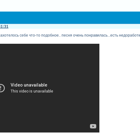
41:31
хотелось себе что-то подобное.. песня очень понравилась...есть недоработки