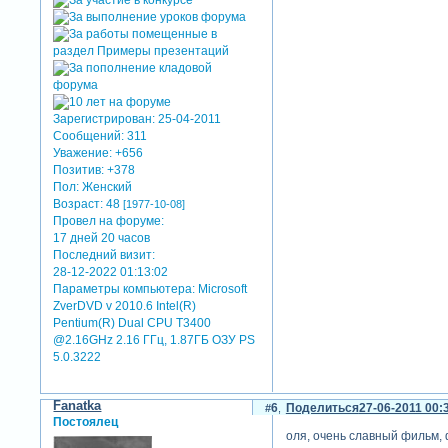
Зарегистрирован
: 25-04-2011
Сообщений:
311
Уважение:
+656
Позитив:
+378
Пол:
Женский
Возраст:
48
[1977-10-08]
Провел на форуме:
17 дней 20 часов
Последний визит:
28-12-2022 01:13:02
Параметры компьютера:
Microsoft
ZverDVD v 2010.6 Intel(R)
Pentium(R) Dual CPU T3400
@2.16GHz 2.16 ГГц, 1.87ГБ OЗУ PS
5.0.3222
Fanatka
6
Поделиться
27-06-2011 00:
Постоялец
оля, очень славный фильм, 