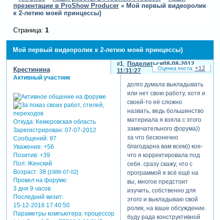
презентации в ProShow Producer
»
Мой первый видеоролик
к 2-летию моей принцессы)
Страница:
1
Мой первый видеоролик к 2-летию моей принцессы)
1
Поделиться
08-08-2012
+12
Крестинина
11:31:27
Активный участник
долго думала выкладывать
или нет свою работу, хотя и
своей-то её сложно
назвать, ведь большинство
материала я взяла с этого
Откуда:
Кемеровская область
замечательного форума))
Зарегистрирован
: 07-07-2012
за что бесконечно
Сообщений:
97
благодарна вам всем)) кое-
Уважение:
+56
Позитив:
+39
что я корректировала под
Пол:
Женский
себя. сразу скажу, что с
Возраст:
38
[1988-07-02]
программой я всё ещё на
Провел на форуме:
вы, многое предстоит
3 дня 9 часов
изучить, собственно для
Последний визит:
этого и выкладываю свой
15-12-2016 17:40:50
ролик, на ваше обсуждение.
Параметры компьютера:
процессор
буду рада конструктивной