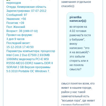
замечания отдельное
песни(в первом ролике) и
спасибо))
Откуда:
Кемеровская область
кто их поёт? или, если
Зарегистрирован
: 07-07-2012
можете, скиньте ссылку на
Сообщений:
97
скачивание.
pirantka
Уважение:
+56
написал(а):
самое смешное, что мы
Позитив:
+39
живем в разных странах, но
во втором на
Пол:
Женский
у нас столько одинаковых
Возраст:
38
4.02 готовая
[1988-07-02]
игрушек
Провел на форуме:
рамочка"в гостя
3 дня 9 часов
у бабушки",
отредактировано pirantka
Последний визит:
внизу
(08-08-2012 12:50:34)
15-12-2016 17:40:50
написано: "это
Параметры компьютера:
процессор
я на восьмой)"-
Intel Core 2 Duo E7500 2.93/3MB
это забыли
1066Mhz видеокарта PCI-E MSI
стереть или я
R5550-MD1G DDR2 память DDR II
не поняла
SDRAM 2 GB Версия программы
смысла?
5.0.3310 Portable ОС Windows 7.
смысл понятен всем, кто
живет в нашем городе,
район у нас такой
замечательный есть
"восьмая гора", где живет
сашина бабушка))))))