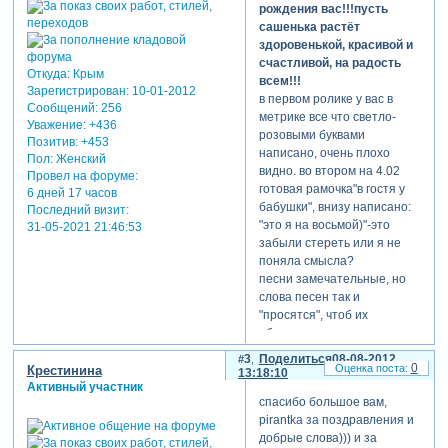
рождения вас!!!пусть
сашенька растёт
здоровенькой, красивой и
счастливой, на радость
Откуда:
Крым
всем!!!
Зарегистрирован
: 10-01-2012
в первом ролике у вас в
Сообщений:
256
метрике все что светло-
Уважение:
+436
розовыми буквами
Позитив:
+453
написано, очень плохо
Пол:
Женский
видно. во втором на 4.02
Провел на форуме:
готовая рамочка"в гостя у
6 дней 17 часов
бабушки", внизу написано:
Последний визит:
"это я на восьмой)"-это
31-05-2021 21:46:53
забыли стереть или я не
теги: дети,семья
поняла смысла?
песни замечательные, но
слова песен так и
"просятся", чтоб их
обыграли. во втором ролике
это чуть лучше, на мой
3
Поделиться
08-08-2012
0
взгляд, получилось. очень
Крестинина
13:18:10
понравилось с певицей,
Активный участник
спасибо большое вам,
балериной, привидением
pirantka за поздравления и
крестинина
, как
добрые слова))) и за
называюся первые две