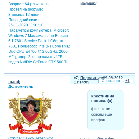
малышку!
Возраст:
64
[1962-07-05]
Провел на форуме:
3 месяца 12 дней
Последний визит:
25-11-2020 11:01:10
Параметры компьютера:
Microsoft
Windows 7 Максимальная Версия
6.1.7601 Service Pack 1 Сборка
7601 Процессор Intel(R) Core(TM)2
Duo CPU E4700 @ 2.60GHz, 2600
МГц, ядер: 2, опер.память 4ГБ,
видео NVIDIA GeForce GTX 560 Ti
7
Поделиться
09-08-2012
+1
mamlj
13:14:05
Долгожитель
крестинина
написал(а):
фш я тоже
совсем ещё
профан
Откуда:
Санкт-Петербург
очень удобно в фш