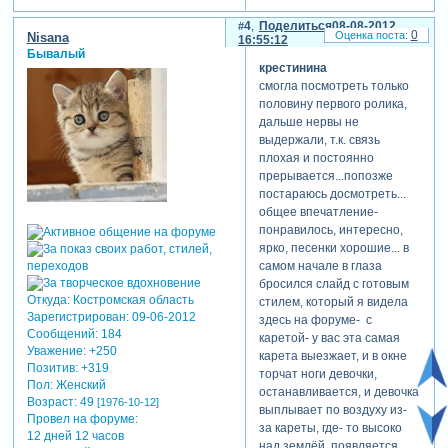
4
Поделиться
08-08-2012
0
Nisana
16:55:12
pirantka
Бывалый
написал(а):
крестинина
в первом
смогла посмотреть только
ролике у вас в
половину первого ролика,
метрике все что
дальше нервы не
светло-
выдержали, т.к. связь
розовыми
плохая и постоянно
буквами
прерывается...попозже
написано,
постараюсь досмотреть...
очень плохо
общее впечатление-
видно
понравилось, интересно,
ярко, песенки хорошие... в
самом начале в глаза
бросился слайд с готовым
честно, просмотрела всё, и
Откуда:
Костромская область
стилем, который я видела
не поняла в каком месте
Зарегистрирован
: 09-06-2012
здесь на форуме- с
плохо видно надписи))
Сообщений:
184
каретой- у вас эта самая
вроде бы всё хорошо
Уважение:
+250
карета выезжает, и в окне
просматривается...
Позитив:
+319
торчат ноги девочки,
Пол:
Женский
останавливается, и девочка
Возраст:
49
[1976-10-12]
pirantka
выплывает по воздуху из-
Провел на форуме:
написал(а):
за кареты, где- то высоко
12 дней 12 часов
над землёй, появляется
как называюся