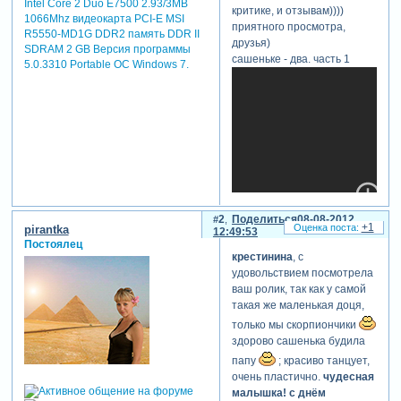
Intel Core 2 Duo E7500 2.93/3MB
критике, и отзывам))))
1066Mhz видеокарта PCI-E MSI
приятного просмотра,
R5550-MD1G DDR2 память DDR II
друзья)
SDRAM 2 GB Версия программы
сашеньке - два. часть 1
5.0.3310 Portable ОС Windows 7.
2
Поделиться
08-08-2012
+1
pirantka
12:49:53
Постоялец
крестинина
, с
удовольствием посмотрела
ваш ролик, так как у самой
такая же маленькая доця,
только мы скорпиончики
сашеньке - два. часть 2
здорово сашенька будила
папу
; красиво танцует,
очень пластично.
чудесная
малышка! с днём