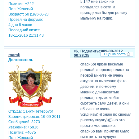
5,14? мне такой не
Позитив:
+242
попадался в сети, а
Пол:
Женский
пригодился бы для ролику
Возраст:
50
[1976-05-23]
мальчику на годик.
Провел на форуме:
4 дня 8 часов
Последний визит:
18-11-2016 21:31:43
6
Поделиться
09-08-2012
0
mamlj
00:28:35
Долгожитель
спасибо! яркие веселые
ролики! в первом ролике на
первой минуте не очень
аккуратно вырезано фото
девочки. и по-моему
мнению длинноватые
ролики, ведь их любят
смотреть сами детки, а они
обычно не очень
Откуда:
Санкт-Петербург
усидчивы)))) знаю по своему
Зарегистрирован
: 16-09-2011
рыжему внучку))))) но это
Сообщений:
3273
просто мое мнение.
Уважение:
+5916
спасибо вам, приятно было
Позитив:
+4075
смотреть на чудную
Пол:
Женский