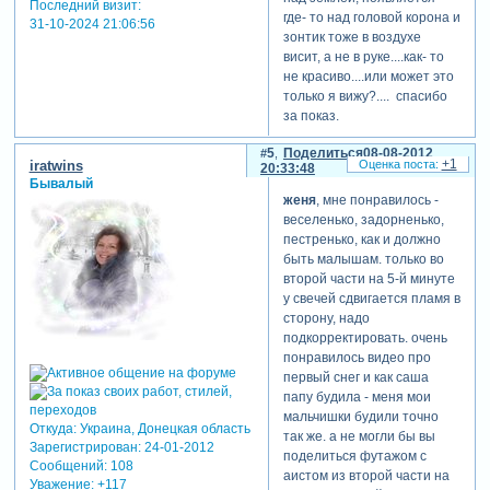
Последний визит:
где- то над головой корона и
первые две
31-10-2024 21:06:56
зонтик тоже в воздухе
песни(в первом
висит, а не в руке....как- то
ролике) и кто их
не красиво....или может это
поёт?
только я вижу?.... спасибо
за показ.
катя бужинская "доченька
5
Поделиться
08-08-2012
моя", вторая олег осадчий
+1
iratwins
20:33:48
"доченька"
Бывалый
женя
, мне понравилось -
веселенько, задорненько,
pirantka
пестренько, как и должно
написал(а):
быть малышам. только во
скиньте ссылку
второй части на 5-й минуте
на скачивание
у свечей сдвигается пламя в
сторону, надо
подкорректировать. очень
понравилось видео про
я скачивала эти песни с
первый снег и как саша
сайта вконтакте)
папу будила - меня мои
мальчишки будили точно
Откуда:
Украина, Донецкая область
так же. а не могли бы вы
Зарегистрирован
: 24-01-2012
поделиться футажом с
Сообщений:
108
аистом из второй части на
Уважение:
+117