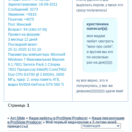
Зарегистрирован
: 16-09-2011
вырезать пером, у меня это
Сообщений:
3273
сразу получилось!
Уважение:
+5916
Позитив:
+4075
крестинина
Пол:
Женский
написал(а):
Возраст:
64
[1962-07-05]
Провел на форуме:
моя мадам
3 месяца 12 дней
любит смотреть
Последний визит:
"кино про себя",
25-11-2020 11:01:10
и крутим мы его
Параметры компьютера:
Microsoft
по несколько
Windows 7 Максимальная Версия
раз на дню))))))
6.1.7601 Service Pack 1 Сборка
7601 Процессор Intel(R) Core(TM)2
Duo CPU E4700 @ 2.60GHz, 2600
МГц, ядер: 2, опер.память 4ГБ,
ну все верно, это я
видео NVIDIA GeForce GTX 560 Ti
лопухнулась, у вас же
девушка)))))))))))) удачи вам!
Страница:
1
»
Art-Slide
»
Наши работы в ProShow Producer
»
Наши презентации
в ProShow Producer
»
Мой первый видеоролик к 2-летию моей
принцессы)