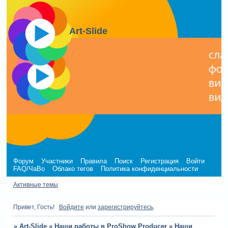
Art-Slide
Форум
Участники
Правила
Поиск
Регистрация
Войти
FAQ/ЧаВо
Облако тегов
Политика конфиденциальности
Активные темы
Привет, Гость!
Войдите
или
зарегистрируйтесь
.
»
Art-Slide
»
Наши работы в ProShow Producer
»
Наши