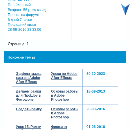
Пол:
Женский
Возраст:
56
[1970-03-28]
Провел на форуме:
6 дней 7 часов
Последний визит:
28-09-2016 23:33:06
Страница:
1
Похожие темы
Эффект мазка
Уроки по Adobe
30-10-2023
кисти в Adobe
After Effects
After Effects
Делаем рамки
Основы работы
18-09-2013
для ПроШоу в
в Adobe
Фотошопе
Photoshop
Создать рамку
Основы работы
20-03-2016
в Adobe
Photoshop
Урок 15. Рамки
Фишки от
01-06-2018