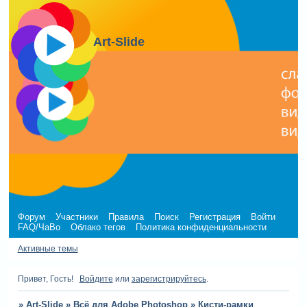
Art-Slide
Форум
Участники
Правила
Поиск
Регистрация
Войти
FAQ/ЧаВо
Облако тегов
Политика конфиденциальности
Активные темы
Привет, Гость!
Войдите
или
зарегистрируйтесь
.
»
Art-Slide
»
Всё для Adobe Photoshop
»
Кисти-рамки