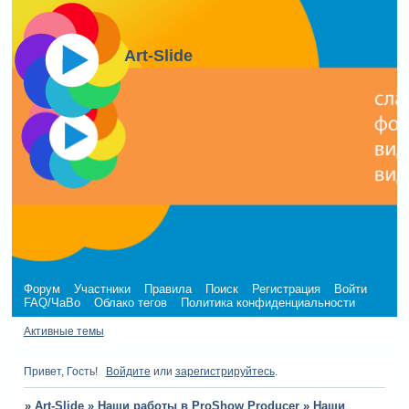
Art-Slide
Форум
Участники
Правила
Поиск
Регистрация
Войти
FAQ/ЧаВо
Облако тегов
Политика конфиденциальности
Активные темы
Привет, Гость!
Войдите
или
зарегистрируйтесь
.
»
Art-Slide
»
Наши работы в ProShow Producer
»
Наши