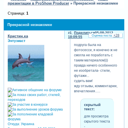
презентации в ProShow Producer
»
Прекрасной незнакомке
Страница:
1
Прекрасной незнакомке
1
Поделиться
05-08-2012
+28
Кристин.ка
18:09:55
Энтузиаст
подруга была на
фотосесси, я конечно ж не
смогла не поработать с
таким материалом)))
правда ничего особенного
не изобретала- стили,
футажи...
судить вам!
жду отзывы, комментарии,
впечатления......
скрытый
текст:
для просмотра
скрытого текста
Откуда:
Украина
-