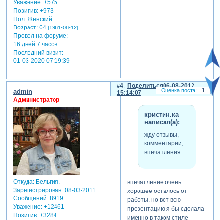
Уважение:
+575
Позитив:
+973
Пол:
Женский
Возраст:
64
[1961-08-12]
Провел на форуме:
16 дней 7 часов
Последний визит:
01-03-2020 07:19:39
4
Поделиться
06-08-2012
+1
admin
15:14:07
Администратор
кристин.ка
написал(а):
жду отзывы,
комментарии,
впечатления......
Откуда:
Бельгия.
впечатление очень
Зарегистрирован
: 08-03-2011
хорошее осталось от
Сообщений:
8919
работы. но вот всю
Уважение:
+12461
презентацию я бы сделала
Позитив:
+3284
именно в таком стиле