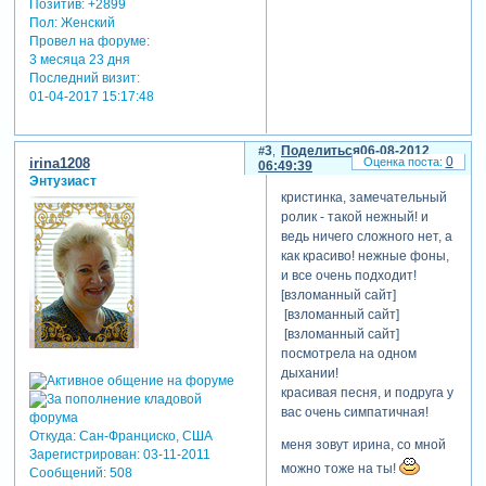
Позитив:
+2899
Пол:
Женский
Провел на форуме:
3 месяца 23 дня
Последний визит:
01-04-2017 15:17:48
3
Поделиться
06-08-2012
0
irina1208
06:49:39
Энтузиаст
кристинка, замечательный
ролик - такой нежный! и
ведь ничего сложного нет, а
как красиво! нежные фоны,
и все очень подходит!
[взломанный сайт]
[взломанный сайт]
[взломанный сайт]
посмотрела на одном
дыхании!
красивая песня, и подруга у
вас очень симпатичная!
Откуда:
Сан-Франциско, США
меня зовут ирина, со мной
Зарегистрирован
: 03-11-2011
можно тоже на ты!
Сообщений:
508