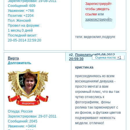
Зарегистрирован
: 19-08-2011
Зарегистрируйтесь,
Сообщений:
609
чтобы увидеть
Уважение:
+766
ссылки
или
Позитив:
+2204
зарегистрируйтесь
.
Пол:
Женский
Провел на форуме:
1 месяц 0 дней
Последний визит:
теги: видеоклип,подруге
20-05-2014 22:59:20
2
Поделиться
05-08-2012
+1
Вирта
20:59:30
Долгожитель
кристин.ка
присоединяюсь ко всем
восхищениям! девушка -
просто мечта! а вам
огромный плюс, что вы так
чутко отнеслись к
фотографиям, фоны
ролика так гармонируют с
Откуда:
Россия
их фоном, а футажи цветов
Зарегистрирован
: 29-07-2011
подчеркивают нежность
Сообщений:
2045
модели. отлично!
Уважение:
+3404