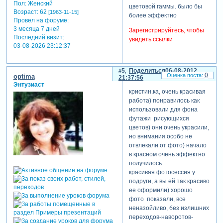
Пол:
Женский
цветовой гаммы. было бы
Возраст:
62
[1963-11-15]
более эффектно
Провел на форуме:
3 месяца 7 дней
Зарегистрируйтесь, чтобы
Последний визит:
увидеть ссылки
03-08-2026 23:12:37
5
Поделиться
06-08-2012
0
optima
21:37:56
Энтузиаст
кристин.ка, очень красивая
работа) понравилось как
использовали для фона
футажи рисующихся
цветов) они очень украсили,
но внимания особо не
отвлекали от фото) начало
в красном очень эффектно
получилось.
красивая фотосессия у
подруги, а вы ей так красиво
ее оформили) хорошо
фото показали, все
неназойливо, без излишних
переходов-наворотов-