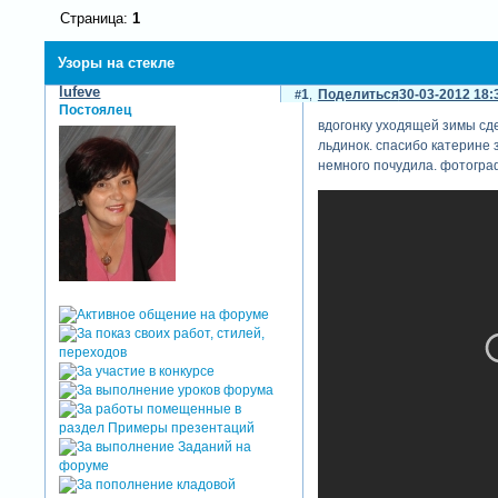
Страница:
1
Узоры на стекле
lufeve
1
Поделиться
30-03-2012 18:
Постоялец
вдогонку уходящей зимы сдел
льдинок. спасибо катерине з
немного почудила. фотограф