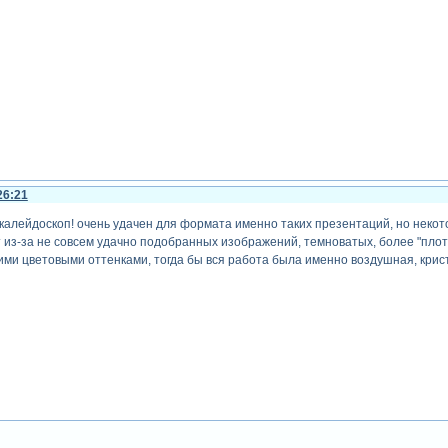
26:21
калейдоскоп! очень удачен для формата именно таких презентаций, но некоторы
т из-за не совсем удачно подобранных изображений, темноватых, более "плот
ими цветовыми оттенками, тогда бы вся работа была именно воздушная, крис