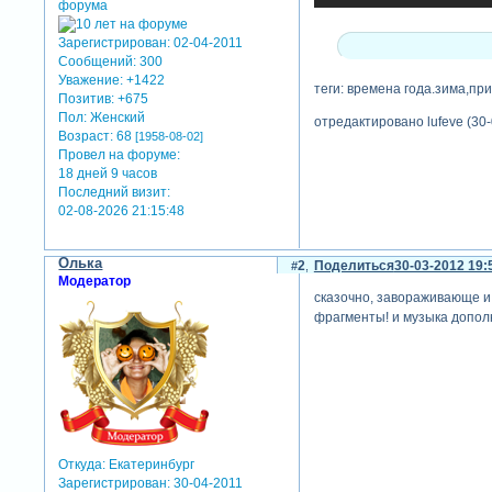
Зарегистрирован
: 02-04-2011
Сообщений:
300
Уважение:
+1422
теги: времена года.зима,пр
Позитив:
+675
Пол:
Женский
отредактировано lufeve (30-
Возраст:
68
[1958-08-02]
Провел на форуме:
18 дней 9 часов
Последний визит:
02-08-2026 21:15:48
Олька
2
Поделиться
30-03-2012 19:
Модератор
сказочно, завораживающе и 
фрагменты! и музыка дополн
Откуда:
Екатеринбург
Зарегистрирован
: 30-04-2011