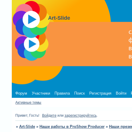
Art-Slide
Форум
Участники
Правила
Поиск
Регистрация
Войти
Активные темы
Привет, Гость!
Войдите
или
зарегистрируйтесь
.
»
Art-Slide
»
Наши работы в ProShow Producer
»
Наши презе