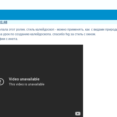
31:48
ала этот ролик. стиль калейдоскоп - можно применять. как с видами природы.
а урок по созданию калейдоскопа. спасибо fvg за стиль с окном.
ии с инета.