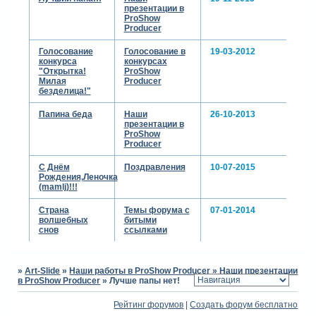
презентации в
ProShow
Producer
Голосование
Голосование в
19-03-2012
конкурса
конкурсах
"Открытка!
ProShow
Милая
Producer
безделица!"
Папина беда
Наши
26-10-2013
презентации в
ProShow
Producer
С Днём
Поздравления
10-07-2015
Рождения,Леночка
(mamlj)!!!
Страна
Темы форума с
07-01-2014
волшебных
битыми
снов
ссылками
»
Art-Slide
»
Наши работы в ProShow Producer
»
Наши презентации
в ProShow Producer
»
Лучше папы нет!
Рейтинг форумов
|
Создать форум бесплатно