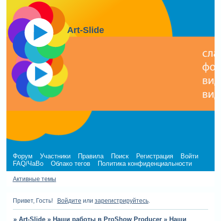
Art-Slide
Форум
Участники
Правила
Поиск
Регистрация
Войти
FAQ/ЧаВо
Облако тегов
Политика конфиденциальности
Активные темы
Привет, Гость!
Войдите
или
зарегистрируйтесь
.
»
Art-Slide
»
Наши работы в ProShow Producer
»
Наши