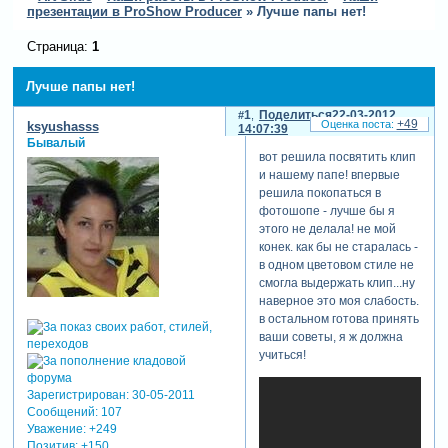
презентации в ProShow Producer
»
Лучше папы нет!
Страница:
1
Лучше папы нет!
1
Поделиться
22-03-2012
+49
ksyushasss
14:07:39
Бывалый
вот решила посвятить клип
и нашему папе! впервые
решила покопаться в
фотошопе - лучше бы я
этого не делала! не мой
конек. как бы не старалась -
в одном цветовом стиле не
смогла выдержать клип...ну
наверное это моя слабость.
в остальном готова принять
ваши советы, я ж должна
учиться!
Зарегистрирован
: 30-05-2011
Сообщений:
107
Уважение:
+249
Позитив:
+150