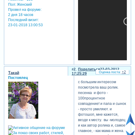
Пол:
Женский
Провел на форуме:
2 дня 18 часов
Последний визит:
23-01-2018 13:00:53
2
Поделиться
22-03-2012
теги: детские
+2
Такай
17:25:29
Постоялец
с большим интересом
посмотрела ваш ролик.
песенка и фото -
100процентное
совпадение! и папа и сынок
- просто умиляют. и
фотошоп, мне кажется,
везде к месту. вы -молодец
и как автор ролика и, самое
главное, - как мама и жена.