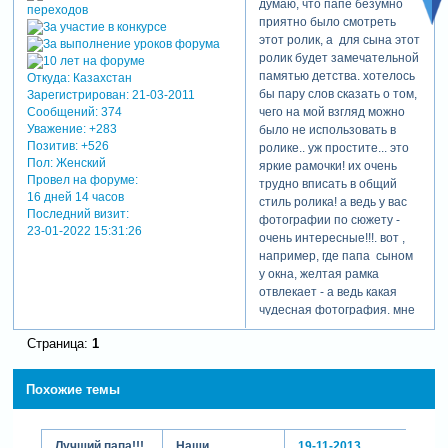
думаю, что папе безумно
приятно было смотреть
этот ролик, а для сына этот
ролик будет замечательной
памятью детства. хотелось
Откуда:
Казахстан
бы пару слов сказать о том,
Зарегистрирован
: 21-03-2011
чего на мой взгляд можно
Сообщений:
374
Уважение:
+283
было не использовать в
Позитив:
+526
ролике.. уж простите... это
Пол:
Женский
яркие рамочки! их очень
Провел на форуме:
трудно вписать в общий
16 дней 14 часов
стиль ролика! а ведь у вас
Последний визит:
фотографии по сюжету -
23-01-2022 15:31:26
очень интересные!!!. вот ,
например, где папа сыном
у окна, желтая рамка
отвлекает - а ведь какая
чудесная фотография. мне
кажется им не нужны
Страница:
1
никакие яркие рамочки. но
это на мой взгляд! удачи
вам в творчестве!!!
Похожие темы
Лучший папа!!!
Наши
19-11-2013