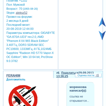
Позитив:
+1102
Пол:
Мужской
Возраст:
70
[1955-08-20]
Skype:
aleksz52
Провел на форуме:
2 месяца 8 дней
Последний визит:
20-08-2019 12:44:00
Параметры компьютера:
GIGABYTE
"GA-870A-UD3" rev.2.0, AMD
"Phenom II X4 965 Black Edition"
3.40ГГц, DDR3 SDRAM SEC
PC10600, 1333МГц,-8 ГБ,1024МБ
Sapphire "Radeon HD 5770 Vapor-X
OC Edition", Win 10 64 bit, ProShow
9.0.3782
6
Поделиться
29-09-2013
+6
FERAHIM
13:36:25
Долгожитель
моренкова
написал(а):
ссылка не
открывается...