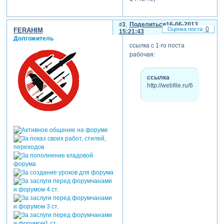
3
Поделиться
16-06-2013
0
FERAHIM
15:21:43
Долгожитель
ссылка с 1-го поста
рабочая:
ссылка
http://webfile.ru/6465947