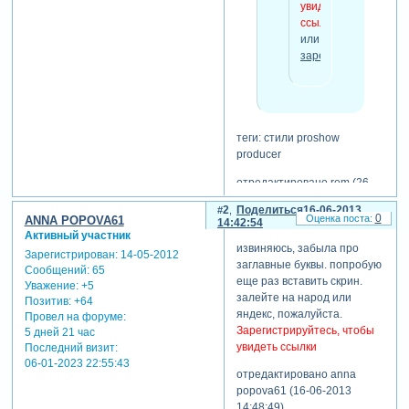
увидеть
ссылки
или
зарегистрируйтесь
.
теги: стили proshow
producer
отредактировано rem (26-
02-2012 04:18:23)
2
Поделиться
16-06-2013
0
ANNA POPOVA61
14:42:54
Активный участник
извиняюсь, забыла про
Зарегистрирован
: 14-05-2012
заглавные буквы. попробую
Сообщений:
65
еще раз вставить скрин.
Уважение:
+5
залейте на народ или
Позитив:
+64
яндекс, пожалуйста.
Провел на форуме:
Зарегистрируйтесь, чтобы
5 дней 21 час
увидеть ссылки
Последний визит:
06-01-2023 22:55:43
отредактировано anna
popova61 (16-06-2013
14:48:49)