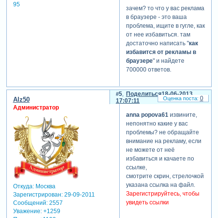
95
зачем? то что у вас реклама
в браузере - это ваша
проблема, ищите в гугле, как
от нее избавиться. там
достаточно написать "
как
избавится от рекламы в
браузере
" и найдете
700000 ответов.
5
Поделиться
18-06-2013
0
Alz50
17:07:11
Администратор
anna popova61
извините,
непонятно какие у вас
проблемы? не обращайте
внимание на рекламу, если
не можете от неё
избавиться и качаете по
ссылке,
смотрите скрин, стрелочкой
указана ссылка на файл.
Откуда:
Москва
Зарегистрируйтесь, чтобы
Зарегистрирован
: 29-09-2011
увидеть ссылки
Сообщений:
2557
Уважение:
+1259