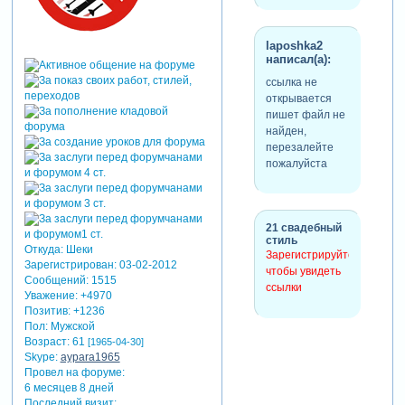
laposhka2
написал(а):
ссылка не
открывается
пишет файл не
найден,
перезалейте
пожалуйста
21 свадебный
стиль
Откуда:
Шеки
Зарегистрируйтесь,
Зарегистрирован
: 03-02-2012
чтобы увидеть
Сообщений:
1515
ссылки
Уважение:
+4970
Позитив:
+1236
Пол:
Мужской
Возраст:
61
[1965-04-30]
Skype:
aypara1965
Провел на форуме:
6 месяцев 8 дней
Последний визит: