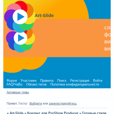
Art-Slide
Форум
Участники
Правила
Поиск
Регистрация
Войти
FAQ/ЧаВо
Облако тегов
Политика конфиденциальности
Активные темы
Привет, Гость!
Войдите
или
зарегистрируйтесь
.
»
Art-Slide
»
Контент для ProShow Producer
»
Готовые стили