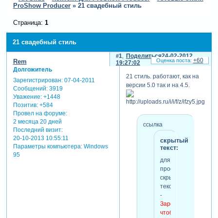
ProShow Producer
»
21 свадебный стиль
Страница:
1
21 свадебный стиль
1
Поделиться
24-02-2012
+60
Rem
19:27:02
Долгожитель
21 стиль. работают, как на
Зарегистрирован
: 07-04-2011
версии 5.0 так и на 4.5.
Сообщений:
3919
Уважение:
+1448
Позитив:
+584
Провел на форуме:
2 месяца 20 дней
ссылка
Последний визит:
20-10-2013 10:55:11
скрытый
Параметры компьютера:
Windows
текст:
95
для
просмотра
скрытого
текста
-
Зарегистрируйтесь,
чтобы