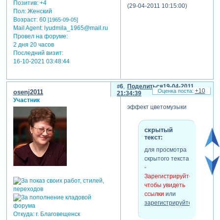
Позитив:
+4
(29-04-2011 10:15:00)
Пол:
Женский
Возраст:
60
[1965-09-05]
Mail Agent:
lyudmila_1965@mail.ru
Провел на форуме:
2 дня 20 часов
Последний визит:
16-10-2021 03:48:44
6
Поделиться
19-04-2011
+10
osenj2011
21:34:39
Участник
эффект цветомузыки
скрытый
текст:
для просмотра
скрытого текста
-
Зарегистрируйтесь,
чтобы увидеть
ссылки
или
зарегистрируйтесь
.
Откуда:
г. Благовещенск