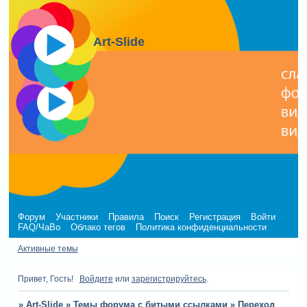
Art-Slide
Форум
Участники
Правила
Поиск
Регистрация
Войти
FAQ/ЧаВо
Облако тегов
Политика конфиденциальности
Активные темы
Привет, Гость!
Войдите
или
зарегистрируйтесь
.
»
Art-Slide
»
Темы форума с битыми ссылками
»
Переход