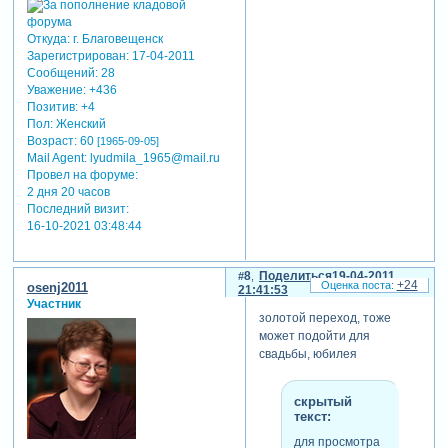
Откуда:
г. Благовещенск
Зарегистрирован
: 17-04-2011
Сообщений:
28
Уважение:
+436
Позитив:
+4
Пол:
Женский
Возраст:
60
[1965-09-05]
Mail Agent:
lyudmila_1965@mail.ru
Провел на форуме:
2 дня 20 часов
Последний визит:
16-10-2021 03:48:44
8
Поделиться
19-04-2011
+24
osenj2011
21:41:53
Участник
золотой переход, тоже
может подойти для
свадьбы, юбилея
скрытый
текст:
для просмотра