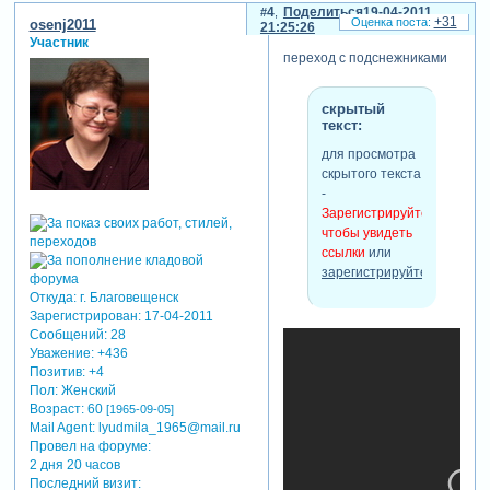
4
Поделиться
19-04-2011
отредактировано osenj2011
+31
osenj2011
21:25:26
(06-06-2011 16:20:55)
Участник
переход с подснежниками
скрытый
текст:
для просмотра
скрытого текста
-
Зарегистрируйтесь,
чтобы увидеть
ссылки
или
зарегистрируйтесь
.
Откуда:
г. Благовещенск
Зарегистрирован
: 17-04-2011
Сообщений:
28
Уважение:
+436
Позитив:
+4
Пол:
Женский
Возраст:
60
[1965-09-05]
Mail Agent:
lyudmila_1965@mail.ru
Провел на форуме:
2 дня 20 часов
Последний визит: