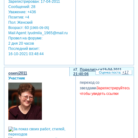
Зарегистрирован
: 17-04-2011
Сообщений:
28
Уважение:
+436
Позитив:
+4
Пол:
Женский
Возраст:
60
[1965-09-05]
Mail Agent:
lyudmila_1965@mail.ru
Провел на форуме:
2 дня 20 часов
Последний визит:
16-10-2021 03:48:44
7
Поделиться
19-04-2011
+17
osenj2011
21:40:06
Участник
переход со
звездами
Зарегистрируйтесь,
чтобы увидеть ссылки