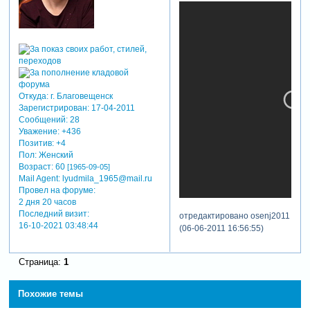
Откуда:
г. Благовещенск
Зарегистрирован
: 17-04-2011
Сообщений:
28
Уважение:
+436
Позитив:
+4
Пол:
Женский
Возраст:
60
[1965-09-05]
Mail Agent:
lyudmila_1965@mail.ru
Провел на форуме:
2 дня 20 часов
Последний визит:
отредактировано osenj2011
16-10-2021 03:48:44
(06-06-2011 16:56:55)
Страница:
1
Похожие темы