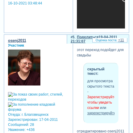
16-10-2021 03:48:44
5
Поделиться
19-04-2011
+11
osenj2011
21:31:07
Участник
отредактировано osenj2011
этот переход подойдет для
(06-06-2011 17:00:34)
свадьбы
скрытый
текст:
для просмотра
скрытого текста
-
Зарегистрируйтесь,
чтобы увидеть
ссылки
или
зарегистрируйтесь
.
Откуда:
г. Благовещенск
Зарегистрирован
: 17-04-2011
Сообщений:
28
Уважение:
+436
отредактировано osenj2011