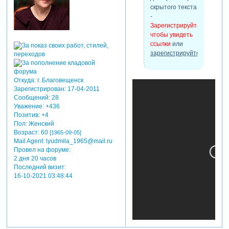
скрытого текста
-
Зарегистрируйтесь,
чтобы увидеть
ссылки
или
зарегистрируйтесь
.
Откуда:
г. Благовещенск
Зарегистрирован
: 17-04-2011
Сообщений:
28
Уважение:
+436
Позитив:
+4
Пол:
Женский
Возраст:
60
[1965-09-05]
Mail Agent:
lyudmila_1965@mail.ru
Провел на форуме:
2 дня 20 часов
Последний визит:
16-10-2021 03:48:44