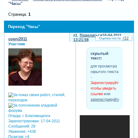
"Часы"
Страница:
1
Переход "Часы"
1
Поделиться
18-04-2011
+52
osenj2011
13:21:58
Участник
скрытый
текст:
для просмотра
скрытого текста
-
Зарегистрируйтесь,
чтобы увидеть
ссылки
или
зарегистрируйтесь
.
Откуда:
г. Благовещенск
Зарегистрирован
: 17-04-2011
Сообщений:
28
Уважение:
+436
Позитив:
+4