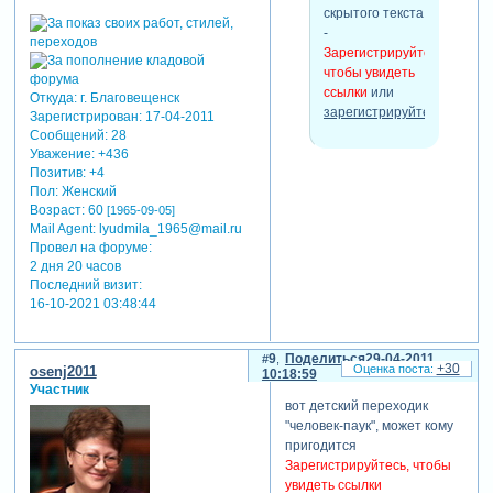
скрытого текста
-
Зарегистрируйтесь,
чтобы увидеть
ссылки
или
Откуда:
г. Благовещенск
зарегистрируйтесь
.
Зарегистрирован
: 17-04-2011
Сообщений:
28
Уважение:
+436
Позитив:
+4
Пол:
Женский
Возраст:
60
[1965-09-05]
Mail Agent:
lyudmila_1965@mail.ru
Провел на форуме:
2 дня 20 часов
Последний визит:
16-10-2021 03:48:44
9
Поделиться
29-04-2011
+30
osenj2011
10:18:59
Участник
вот детский переходик
"человек-паук", может кому
пригодится
Зарегистрируйтесь, чтобы
увидеть ссылки