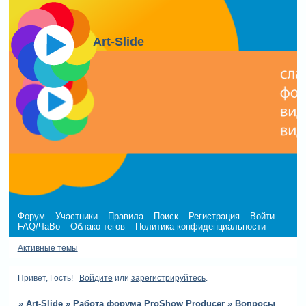
Art-Slide
Форум
Участники
Правила
Поиск
Регистрация
Войти
FAQ/ЧаВо
Облако тегов
Политика конфиденциальности
Активные темы
Привет, Гость!
Войдите
или
зарегистрируйтесь
.
»
Art-Slide
»
Работа форума ProShow Producer
»
Вопросы