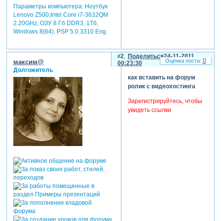
Параметры компьютера:
Ноутбук
Lenovo Z500,Intel Core i7-3632QM
2.20GHz, ОЗУ 8 Гб DDR3, 1Тб,
Windows 8(64). PSP 5.0.3310 Eng
2
Поделиться
24-11-2011
0
максим@
00:23:30
Долгожитель
как вставить на форум
ролик с видеохостинга
Зарегистрируйтесь, чтобы
увидеть ссылки