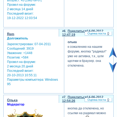
Возраст:
43
[1982-08-07]
Провел на форуме:
2 месяца 14 дней
Последний визит:
19-12-2022 12:03:54
6
Поделиться
14-06-2012
0
Rem
12:47:19
Долгожитель
олька
Зарегистрирован
: 07-04-2011
к сожалению на нашем
Сообщений:
3919
форуме, кнопка *радикал*
Уважение:
+1448
уже не активна, т.к., шли
Позитив:
+584
щелчки в браузер. она
Провел на форуме:
отключена.
2 месяца 20 дней
Последний визит:
20-10-2013 10:55:11
Параметры компьютера:
Windows
95
7
Поделиться
14-06-2012
0
Олька
12:54:26
Модератор
кнопка да отключена, но
ссылки на радикал можно