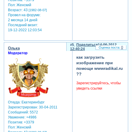
Пол:
Женский
Возраст:
43
[1982-08-07]
Провел на форуме:
2 месяца 14 дней
Последний визит:
19-12-2022 12:03:54
5
Поделиться
14-06-2012
0
Олька
12:40:24
Модератор
как загрузить
изображение при
помощи wwwradikal.ru
??
Зарегистрируйтесь, чтобы
увидеть ссылки
Откуда:
Екатеринбург
Зарегистрирован
: 30-04-2011
Сообщений:
5572
Уважение:
+4986
Позитив:
+3379
Пол:
Женский