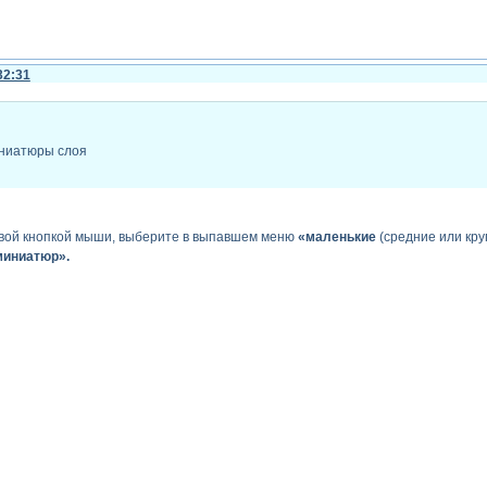
32:31
иниатюры слоя
авой кнопкой мыши, выберите в выпавшем меню
«маленькие
(средние или кр
миниатюр».