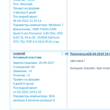
Пол:
Женский
Провел на форуме:
3 месяца 6 дней
Последний визит:
06-04-2022 21:16:14
Параметры компьютера:
Windows 7
Дом.расшир., AMD FX(tm)-4300
Quad-Core Processor 3,80 GHz, ОЗУ
8,00 ГБ, 64-р.ОС; NVIDIA GeForce
GTX 750; PSP 6.0.3410 RUS стац.
cсергей
5
Поделиться
28-04-2019 19:
Активный участник
светлана !
Зарегистрирован
: 26-08-2017
Сообщений:
68
большое спасибо ! всё получ
Уважение:
+9
Позитив:
+3
Провел на форуме:
6 дней 9 часов
Последний визит:
12-03-2023 19:51:33
Параметры компьютера:
36гб
windows 8 proshow producer 8