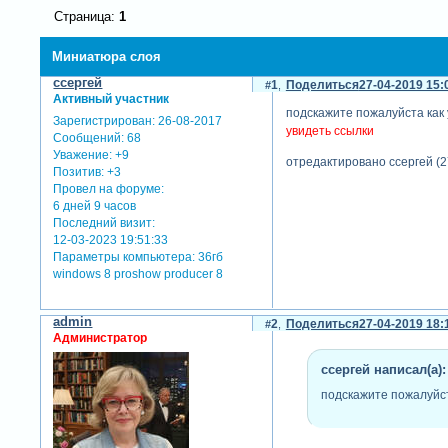
Страница:
1
Миниатюра слоя
cсергей
1
Поделиться
27-04-2019 15:
Активный участник
подскажите пожалуйста как 
Зарегистрирован
: 26-08-2017
увидеть ссылки
Сообщений:
68
Уважение:
+9
отредактировано cсергей (2
Позитив:
+3
Провел на форуме:
6 дней 9 часов
Последний визит:
12-03-2023 19:51:33
Параметры компьютера:
36гб
windows 8 proshow producer 8
admin
2
Поделиться
27-04-2019 18:
Администратор
cсергей написал(а):
подскажите пожалуйст