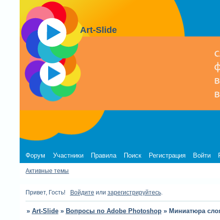
Art-Slide
Форум
Участники
Правила
Поиск
Регистрация
Войти
Активные темы
Привет, Гость!
Войдите
или
зарегистрируйтесь
.
»
Art-Slide
»
Вопросы по Adobe Photoshop
»
Миниатюра сло