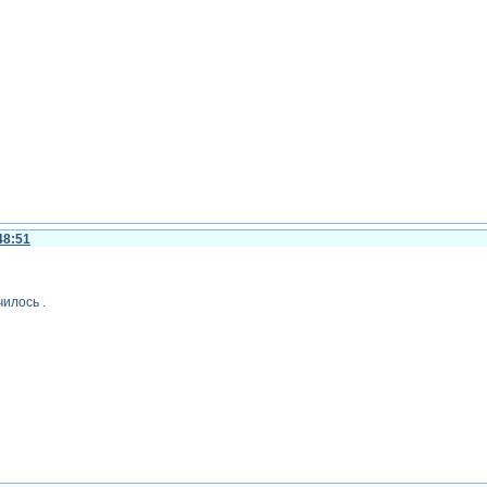
48:51
илось .