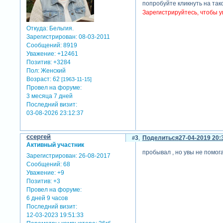
попробуйте кликнуть на так
Зарегистрируйтесь, чтобы у
Откуда:
Бельгия.
Зарегистрирован
: 08-03-2011
Сообщений:
8919
Уважение:
+12461
Позитив:
+3284
Пол:
Женский
Возраст:
62
[1963-11-15]
Провел на форуме:
3 месяца 7 дней
Последний визит:
03-08-2026 23:12:37
cсергей
3
Поделиться
27-04-2019 20:
Активный участник
пробывал , но увы не помога
Зарегистрирован
: 26-08-2017
Сообщений:
68
Уважение:
+9
Позитив:
+3
Провел на форуме:
6 дней 9 часов
Последний визит:
12-03-2023 19:51:33