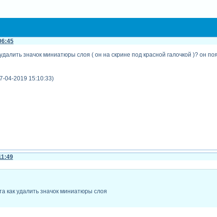
06:45
удалить значок миниатюры слоя ( он на скрине под красной галочкой )? он по
7-04-2019 15:10:33)
11:49
а как удалить значок миниатюры слоя