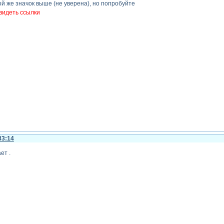
ой же значок выше (не уверена), но попробуйте
видеть ссылки
33:14
ет .