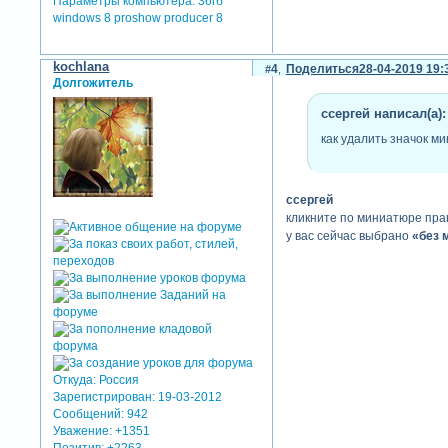
Параметры компьютера:
36гб
windows 8 proshow producer 8
kochlana
4
Поделиться
28-04-2019 19:
Долгожитель
cсергей написал(а):
как удалить значок м
cсергей
кликните по миниатюре пр
у вас сейчас выбрано
«без 
Откуда:
Россия
Зарегистрирован
: 19-03-2012
Сообщений:
942
Уважение:
+1351
Позитив:
+2263