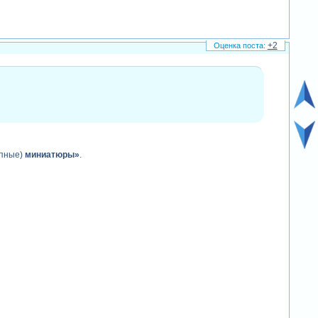
+2
упные)
миниатюры»
.