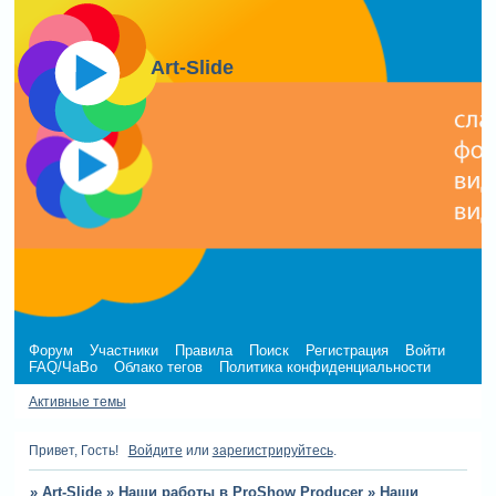
Art-Slide
Форум
Участники
Правила
Поиск
Регистрация
Войти
FAQ/ЧаВо
Облако тегов
Политика конфиденциальности
Активные темы
Привет, Гость!
Войдите
или
зарегистрируйтесь
.
»
Art-Slide
»
Наши работы в ProShow Producer
»
Наши