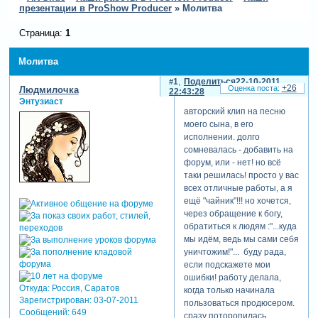
презентации в ProShow Producer
»
Молитва
Страница:
1
Молитва
1
Поделиться
22-10-2011
+26
Людмилочка
22:43:28
Энтузиаст
авторский клип на песню
моего сына, в его
исполнении. долго
сомневалась - добавить на
форум, или - нет! но всё
таки решилась! просто у вас
всех отличные работы, а я
ещё "чайник"!!! но хочется,
через обращение к богу,
обратиться к людям :"...куда
мы идём, ведь мы сами себя
уничтожим!"... буду рада,
если подскажете мои
ошибки! работу делала,
Откуда:
Россия, Саратов
когда только начинала
Зарегистрирован
: 03-07-2011
пользоваться продюсером.
Сообщений:
649
сразу поторопилась