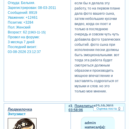
Откуда:
Бельгия.
если бы я делала эту
Зарегистрирован
: 08-03-2011
работу, то на первом плане
Сообщений:
8919
дала фото вашего сына,
Уважение:
+12461
затем небольшие кусочки
Позитив:
+3284
видео, когда он поет и
Пол:
Женский
только в последнюю
Возраст:
62
[1963-11-15]
очередь и совсем чуть чуть
Провел на форуме:
добавила фото трагических
3 месяца 7 дней
событий. фото сына при
Последний визит:
исполнении песни должны
03-08-2026 23:12:37
быть эмоциональными. вот
тогда эта работа будет
смотреться должным
образом и производить
мощное впечатление и
теги: видеоклип
заставлять содрогаться от
музыки и слов. но это
только мое мнение.
3
Поделиться
23-10-2011
0
Людмилочка
03:58:06
Энтузиаст
admin
написал(а):