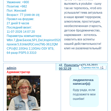
Уважение:
+900
выложить в youtube - сыну
Позитив:
+982
так не терпелось, чтоб его
Пол:
Женский
услышали! тема актуальна
Возраст:
77
[1948-08-19]
в наше время! терроризм,
Провел на форуме:
алкоголизм, проституция,
27 дней 9 часов
необеспеченная старость,
Последний визит:
детское бродяжничество,
11-07-2026 14:07:20
наркомания - хотелось
Параметры компьютера:
охватить все аспекты
Wbn.7,Дом.Базов,SP1,Del,Inspiron5520,индекс
нашей действительности!
произв 5,9;Intel(R)Core(TM)-3612QM
клип не развлекательный!
CPU@2.10GHz 2,10GHz ОЗУ 8ГБ;
64-разр PSP5.0.3310
даже местами, не
приятный! но - актуальный!
поэтому за короткое время
2
Поделиться
23-10-2011
клипа, пришлось добавить
+1
admin
00:32:29
много картинок! поэтому
Администратор
получилось мельтешение
картинок в конце клипа. но
людмилочка
написал(а):
рассматривать их в упор
долго - думаю было бы всем
буду рада, если
неприятно! ссылка в
подскажете мои
youtube:
ошибки!