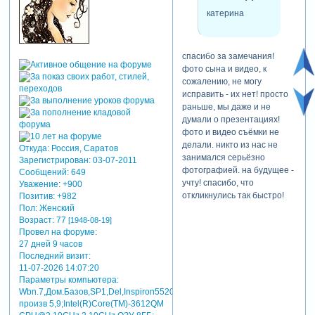
катерина
спасибо за замечания!
фото сына и видео, к
сожалению, не могу
исправить - их нет! просто
раньше, мы даже и не
думали о презентациях!
фото и видео съёмки не
делали. никто из нас не
Откуда:
Россия, Саратов
занимался серьёзно
Зарегистрирован
: 03-07-2011
фотографией. на будущее -
Сообщений:
649
учту! спасибо, что
Уважение:
+900
откликнулись так быстро!
Позитив:
+982
Пол:
Женский
Возраст:
77
[1948-08-19]
Провел на форуме:
27 дней 9 часов
Последний визит:
11-07-2026 14:07:20
Параметры компьютера:
Wbn.7,Дом.Базов,SP1,Del,Inspiron5520,индекс
произв 5,9;Intel(R)Core(TM)-3612QM