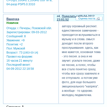
CPU@2.10GHz 2,10GHz ОЗУ 8ГБ;
64-разр PSP5.0.3310
4
Поделиться
09-04-2012
+1
Ванечка
23:01:52
Новичок
автору огромный респект.
Откуда:
г. Печоры, Псковской обл.
единственное замечание -
Зарегистрирован
: 09-03-2012
приходится вслушиваться в
Сообщений:
8
музыку и в слова. смысл
Уважение:
+9
доходит после второго
Позитив:
+2
прослушивания. здесь, как
Пол:
Мужской
мне кажется, основная тема
Возраст:
73
[1953-03-14]
- это песня. а она и не
Провел на форуме:
16 часов 21 минуту
звучит. усильте песню, даже
Последний визит:
не песню, а голос, чтобы
04-09-2012 22:18:58
все стало понятно сразу,
чтобы все сразу завлекло и
не отпускало. а потом уже
фото, для еще большего
эмоционального "напряга".
а вообще - то здорово.
молодец людмилочка.
Страница:
1