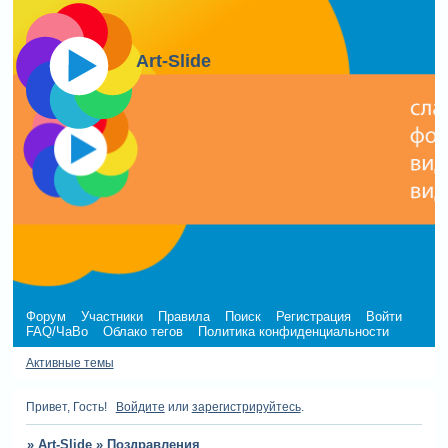
Art-Slide
Форум
Участники
Правила
Поиск
Регистрация
Войти
FAQ/ЧаВо
Облако тегов
Политика конфиденциальности
Активные темы
Привет, Гость!
Войдите
или
зарегистрируйтесь
.
»
Art-Slide
»
Поздравления