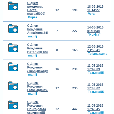
С днем
рождения,
18-05-2015
Настя!
12
190
11:14:27
(nasca5000)
Vera
Вирта
С Днем
14-05-2015
Рождения,
7
227
01:11:48
Анна(Anna34)!!!
*ИриNа*
mamlj
С Днем
12-05-2015
Рождения,
8
165
23:58:41
Наталия(Fanatka)!!!
Tatiana.sama
mamlj
С Днем
11-05-2015
Рождения,
16
230
17:49:09
Люба(alawa)!!!
Татьяна55
mamlj
С Днем
11-05-2015
Рождения,
17
235
17:48:02
Галина(gala57)!!!
Татьяна55
mamlj
С Днем
Рождения,
11-05-2015
Ольга(ольга
22
442
17:46:45
скрипник)!!!
Татьяна55