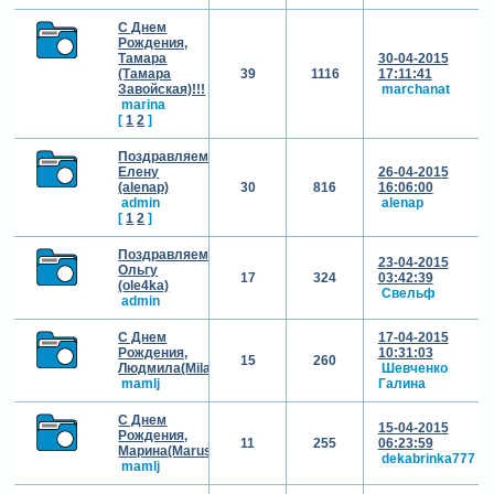
С Днем
Рождения,
Тамара
30-04-2015
(Тамара
39
1116
17:11:41
Завойская)!!!
marchanat
marina
[
1
2
]
Поздравляем
Елену
26-04-2015
(alenap)
30
816
16:06:00
admin
alenap
[
1
2
]
Поздравляем
23-04-2015
Ольгу
17
324
03:42:39
(ole4ka)
Свельф
admin
С Днем
17-04-2015
Рождения,
10:31:03
15
260
Людмила(Mila31)!!!
Шевченко
mamlj
Галина
С Днем
15-04-2015
Рождения,
11
255
06:23:59
Марина(Marussija)!!!
dekabrinka777
mamlj