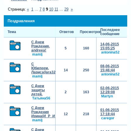
Страница:
«
1
…
7
8
9
10
11
…
29
»
Поздравления
Последнее
Тема
Ответов
Просмотров
сообщение
С Днем
14-06-2015
Рождения,
5
160
15:05:25
andreea!
antonina52
mamlj
С
08-06-2015
Юбилеем,
14
250
15:46:44
Лариса(lara321)!!!
antonina52
mamlj
С Днем
02-06-2015
защиты
2
163
12:28:08
детей.
Martyn
Татьяна56
С Днем
01-06-2015
Рождения
12
218
17:18:44
Ирина(И_Р_И_Н_У_Ш_К_А)!!!
caregor
mamlj
С Днем