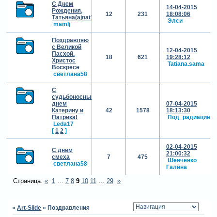
С Днем
14-04-2015
Рождения,
12
231
18:08:06
Татьяна(ajnat1965)!!!
Элси
mamlj
Поздравляю
с Великой
12-04-2015
Пасхой.
18
621
19:28:12
Христос
Tatiana.sama
Воскресе
светлана58
С
судьбоносным
днем
07-04-2015
Катерину и
42
1578
18:13:30
Патрика!
Под_радиацией
Leda17
[
1
2
]
02-04-2015
С днем
21:00:32
смеха
7
475
Шевченко
светлана58
Галина
Страница:
«
1
…
7
8
9
10
11
…
29
»
»
Art-Slide
»
Поздравления