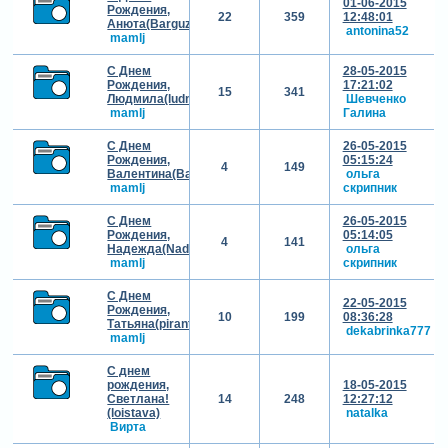
01-06-2015
Рождения,
22
359
12:48:01
Анюта(Barguzenok)!!!
antonina52
mamlj
С Днем
28-05-2015
Рождения,
17:21:02
15
341
Людмила(ludmila01)!!!
Шевченко
mamlj
Галина
С Днем
26-05-2015
Рождения,
05:15:24
4
149
Валентина(Валентинка)!!!
ольга
mamlj
скрипник
С Днем
26-05-2015
Рождения,
05:14:05
4
141
Надежда(Nadi1)!!!
ольга
mamlj
скрипник
С Днем
22-05-2015
Рождения,
10
199
08:36:28
Татьяна(pirantka)!!!
dekabrinka777
mamlj
С днем
рождения,
18-05-2015
Светлана!
14
248
12:27:12
(loistava)
natalka
Вирта