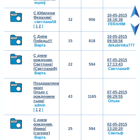
mamlj
С Юбилеем
10-05-2015
Ферахим!
32
956
16:16:38
светлана58
FERAHIM
[
1
2
]
С Днём
10-05-2015
Победы!!!
15
818
09:58:56
Вирта
dekabrinka777
С днем
рождения,
07-05-2015
Светлана!
22
594
17:13:43
(СветланаФ)
СветланаФ
Вирта
Поздравляем
нашу
Ольку с
07-05-2015
рождением
43
1165
06:29:55
сына!
Олька
admin
[
1
2
]
С днем
рождения,
02-05-2015
Ирина!
25
594
13:20:20
(caregor)
Свельф
Вирта