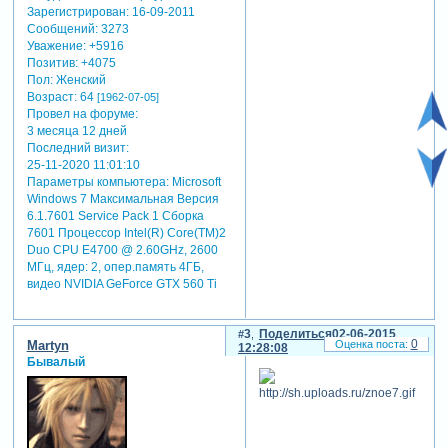
Зарегистрирован
: 16-09-2011
тот для ребят сиротской
Сообщений:
3273
доли
Уважение:
+5916
не пожелает никогда!
Позитив:
+4075
Пол:
Женский
автор: трутнева е..
Возраст:
64
[1962-07-05]
Провел на форуме:
3 месяца 12 дней
Последний визит:
25-11-2020 11:01:10
Параметры компьютера:
Microsoft
Windows 7 Максимальная Версия
6.1.7601 Service Pack 1 Сборка
7601 Процессор Intel(R) Core(TM)2
Duo CPU E4700 @ 2.60GHz, 2600
МГц, ядер: 2, опер.память 4ГБ,
видео NVIDIA GeForce GTX 560 Ti
3
Поделиться
02-06-2015
0
Martyn
12:28:08
Бывалый