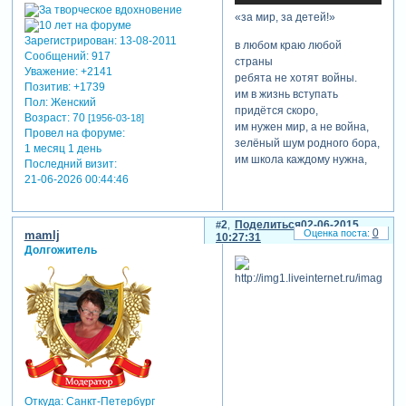
«за мир, за детей!»
Зарегистрирован
: 13-08-2011
в любом краю любой
Сообщений:
917
страны
Уважение:
+2141
ребята не хотят войны.
Позитив:
+1739
им в жизнь вступать
Пол:
Женский
придётся скоро,
Возраст:
70
[1956-03-18]
им нужен мир, а не война,
Провел на форуме:
зелёный шум родного бора,
1 месяц 1 день
им школа каждому нужна,
Последний визит:
и сад у мирного порога,
21-06-2026 00:44:46
отец и мать и отчий дом.
на белом свете места много
для тех, кто жить привык
2
Поделиться
02-06-2015
0
mamlj
10:27:31
трудом.
Долгожитель
народ наш поднял
властный голос
за всех детей, за мир, за
труд!
пусть зреет в поле каждый
колос,
цветут сады, леса растут!
кто сеет хлеб на мирном
поле,
Откуда:
Санкт-Петербург
заводы строит, города,