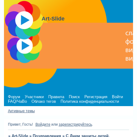
Art-Slide
Форум
Участники
Правила
Поиск
Регистрация
Войти
FAQ/ЧаВо
Облако тегов
Политика конфиденциальности
Активные темы
Привет, Гость!
Войдите
или
зарегистрируйтесь
.
»
Art-Slide
»
Поздравления
»
С Днем защиты детей.