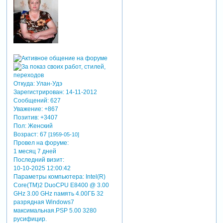
Последний визит:
09-07-2017 18:02:36
Параметры компьютера:
Intel(R)
Core(TM) i5-3470 CPU @ 3.20GHz
3.60GHz (ОЗУ) 8ГБ 64bit Windows 7
макс. видеокарта NVIDIA Control
Panel ProShow Producer-5.0.3310
13
Поделиться
15-04-2015
0
ольга скрипник
06:44:52
Энтузиаст
Зарегистрируйтесь, чтобы
увидеть ссылки
Откуда:
Улан-Удэ
Зарегистрирован
: 14-11-2012
Сообщений:
627
Уважение:
+867