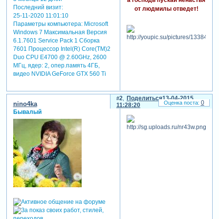
Последний визит:
от людмилы отведет!
25-11-2020 11:01:10
Параметры компьютера:
Microsoft
Windows 7 Максимальная Версия
6.1.7601 Service Pack 1 Сборка
7601 Процессор Intel(R) Core(TM)2
Duo CPU E4700 @ 2.60GHz, 2600
МГц, ядер: 2, опер.память 4ГБ,
видео NVIDIA GeForce GTX 560 Ti
2
Поделиться
13-04-2015
0
nino4ka
11:28:20
Бывалый