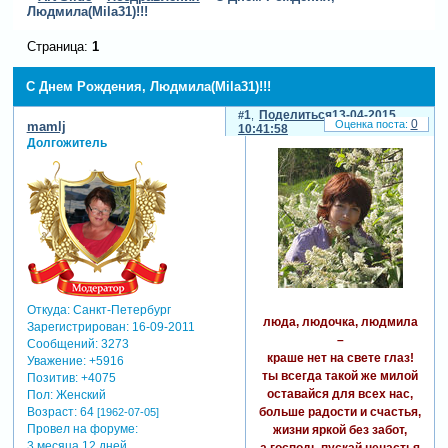
Людмила(Mila31)!!!
Страница:
1
С Днем Рождения, Людмила(Mila31)!!!
1
Поделиться
13-04-2015
0
mamlj
10:41:58
Долгожитель
Откуда:
Санкт-Петербург
люда, людочка, людмила
Зарегистрирован
: 16-09-2011
–
Сообщений:
3273
краше нет на свете глаз!
Уважение:
+5916
ты всегда такой же милой
Позитив:
+4075
оставайся для всех нас,
Пол:
Женский
больше радости и счастья,
Возраст:
64
[1962-07-05]
Провел на форуме:
жизни яркой без забот,
3 месяца 12 дней
а господь пускай ненастья