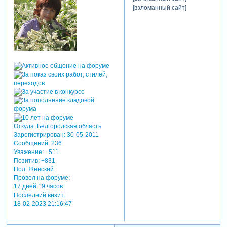
Atlas H282 [Intel Core i5 10400,
6x2900 МГц, 8 ГБ DDR4, SSD 240
ГБ + второй диск 500 ГБ, Windows
10 Домашняя SL, Photodex Pro
Show Producer 9.0.3793, Adobe
Photoshop 2021 22.1.0.94
15
Поделиться
16-04-2015
0
Mila31
20:33:50
Постоялец
очень приятно, спасибо!
[взломанный сайт]
[взломанный сайт]
[взломанный сайт]