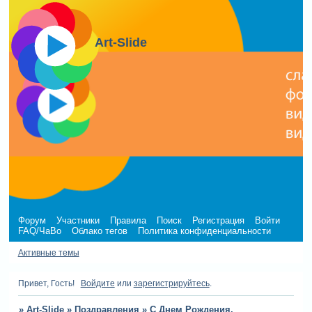
Art-Slide
Форум
Участники
Правила
Поиск
Регистрация
Войти
FAQ/ЧаВо
Облако тегов
Политика конфиденциальности
Активные темы
Привет, Гость!
Войдите
или
зарегистрируйтесь
.
»
Art-Slide
»
Поздравления
»
С Днем Рождения,