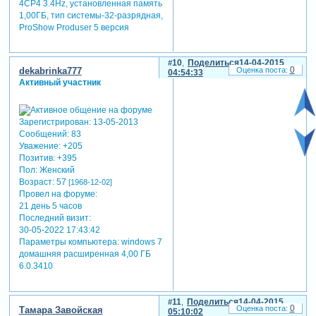
4CP4 3.4Hz, установленная память
1,00ГБ, тип системы-32-разрядная,
ProShow Produser 5 версия
10
Поделиться
14-04-2015
0
dekabrinka777
04:54:33
Активный участник
Зарегистрирован
: 13-05-2013
Сообщений:
83
Уважение:
+205
Позитив:
+395
Пол:
Женский
Возраст:
57
[1968-12-02]
Провел на форуме:
21 день 5 часов
Последний визит:
30-05-2022 17:43:42
Параметры компьютера:
windows 7
домашняя расширенная 4,00 ГБ
6.0.3410