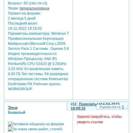
Откуда:
Екатеринбург
Зарегистрирован
: 19-12-2012
Сообщений:
878
Уважение:
+2360
Позитив:
+2312
Пол:
Женский
Возраст:
65
[1961-04-23]
Skype:
tamarazavoiskaya
Провел на форуме:
2 месяца 5 дней
Последний визит:
19-11-2022 18:16:02
Параметры компьютера:
Windows 7
Профессиональная Корпорация
Майкрософт(Microsoft Corp.),2009.
Service Pack 1 Система : Оценка 5,9
Индекс производительности
Windows Процессор: Intel (R)
Pentium(R) CPU G3420 @ 3.20GHz