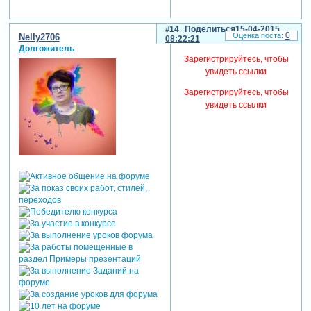
Позитив:
+3407
Пол:
Женский
Возраст:
67
[1959-05-10]
Провел на форуме:
1 месяц 7 дней
Последний визит:
10-10-2025 12:00:42
Параметры компьютера:
Intel(R)
Core(TM)2 DuoCPU E8400 @ 3.00
GHz 3.00 GHz память 4.00ГБ 32
разрядная Windows7
максимальная.PSP 5.00 3280
русифицир.
14
Поделиться
15-04-2015
0
Nelly2706
08:22:21
Долгожитель
Зарегистрируйтесь, чтобы
увидеть ссылки
Зарегистрируйтесь, чтобы
увидеть ссылки