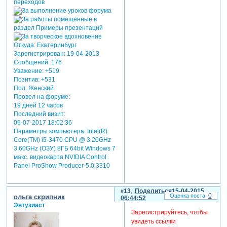
3.20 GHz Установленная память:
8,00 ГБ Тип системы: 64-разрядная
операционная система Компьютер:
DarthVader-ПК Рабочая группа:
WORKGROUP
12
Поделиться
14-04-2015
0
Элси
18:09:16
Бывалый
Зарегистрируйтесь, чтобы
увидеть ссылки
Откуда:
Екатеринбург
Зарегистрирован
: 19-04-2013
Сообщений:
176
Уважение:
+519
Позитив:
+531
Пол:
Женский
Провел на форуме:
19 дней 12 часов