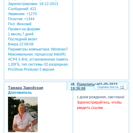
Зарегистрирован
: 18-12-2013
Сообщений:
422
Уважение:
+1270
Позитив:
+1344
Пол:
Женский
Провел на форуме:
1 месяц 7 дней
Последний визит:
Вчера 22:09:08
Параметры компьютера:
Windows7
Максимальная, процессор Intel(R)
4CP4 3.4Hz, установленная память
1,00ГБ, тип системы-32-разрядная,
ProShow Produser 5 версия
8
Поделиться
01-05-2015
+1
Тамара Завойская
19:36:08
Долгожитель
с днем рождения, светлана!
Зарегистрируйтесь, чтобы
увидеть ссылки