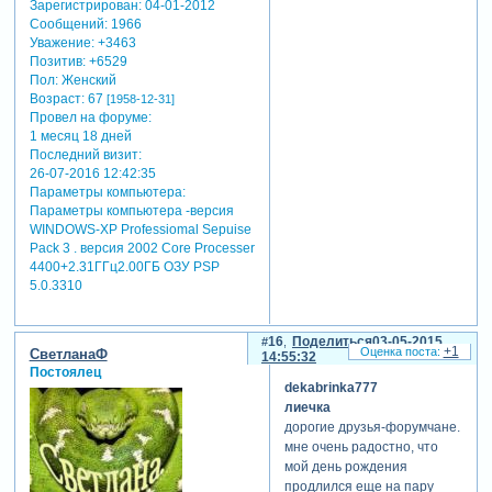
Зарегистрирован
: 04-01-2012
Сообщений:
1966
Уважение:
+3463
Позитив:
+6529
Пол:
Женский
Возраст:
67
[1958-12-31]
Провел на форуме:
1 месяц 18 дней
Последний визит:
26-07-2016 12:42:35
Параметры компьютера:
Параметры компьютера -версия
WINDOWS-XP Professiomal Sepuise
Pack 3 . версия 2002 Core Processer
4400+2.31ГГц2.00ГБ ОЗУ PSP
5.0.3310
16
Поделиться
03-05-2015
+1
СветланаФ
14:55:32
Постоялец
dekabrinka777
лиечка
дорогие друзья-форумчане.
мне очень радостно, что
мой день рождения
продлился еще на пару