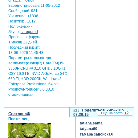
Откуда:
г. Омск
Зарегистрирован
: 11-05-2012
Сообщений:
981
Уважение:
+1836
Позитив:
+1812
Пол:
Женский
Skype:
caregorod
Провел на форуме:
1 месяц 12 дней
Последний визит:
18-06-2026 11:45:43
Параметры компьютера:
Компьютер: Intel(R) Core(TM) i5-
3350P CPU @ 3.10 GHz 3.10GHz;
ОЗУ 16.0 ГБ; NVIDIA GeForce GTX
660 Ti; HDD 200Gb, Windows 8
Enterprise Professional 64 bit,
ProshowProducer 5.0.3310
стационарная
13
Поделиться
02-05-2015
+2
СветланаФ
07:36:15
Постоялец
tatiana.sama
tatyana60
тамара завойская