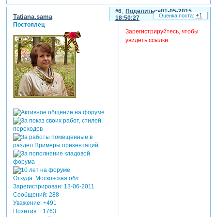
хочу, чтоб блага жизни, что
6
Поделиться
01-05-2015
на свете
+1
Tatiana.sama
18:50:27
придумал одинокий
Постоялец
человек,
Зарегистрируйтесь, чтобы
с моею благодарностью
увидеть ссылки
ответной
пришли бы к вам на самый
долгий век
Откуда:
Московская обл.
Зарегистрирован
: 13-06-2011
Сообщений:
288
Уважение:
+491
Позитив:
+1763