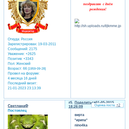
поздравляю с днём
рождения!
Откуда:
Россия
Зарегистрирован
: 19-03-2011
Сообщений:
2175
Уважение:
+2625
Позитив:
+3343
Пол:
Женский
Возраст:
66
[1959-09-28]
Провел на форуме:
4 месяца 16 дней
Последний визит:
21-01-2023 23:13:39
5
Поделиться
01-05-2015
+2
СветланаФ
18:26:09
Постоялец
вирта
*ириnа*
nino4ka