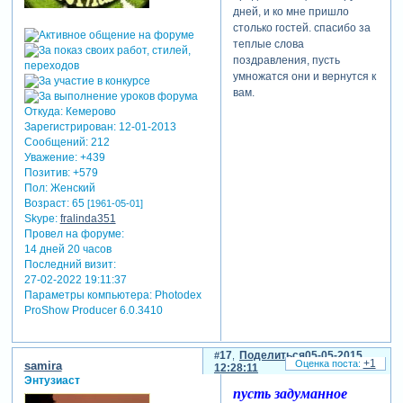
дней, и ко мне пришло
столько гостей. спасибо за
теплые слова
поздравления, пусть
умножатся они и вернутся к
вам.
Откуда:
Кемерово
Зарегистрирован
: 12-01-2013
Сообщений:
212
Уважение:
+439
Позитив:
+579
Пол:
Женский
Возраст:
65
[1961-05-01]
Skype:
fralinda351
Провел на форуме:
14 дней 20 часов
Последний визит:
27-02-2022 19:11:37
Параметры компьютера:
Photodex
ProShow Producer 6.0.3410
17
Поделиться
05-05-2015
+1
samira
12:28:11
Энтузиаст
пусть задуманное