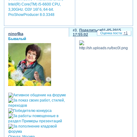
Intel(R) Core(TM) i5-6600 CPU,
3,30GHz. ОЗУ 16Гб, 64-bit.
ProShowProducer 8.0.3348
3
Поделиться
01-05-2015
+1
nino4ka
17:55:02
Бывалый
Откуда:
Москва