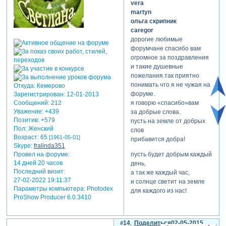
vera
martyn
ольга скрипник
caregor
дорогие любимые
форумчане спасибо вам
огромное за поздравления
и такие душевные
пожелания.так приятно
понимать что я не чужая на
Откуда:
Кемерово
форуме.
Зарегистрирован
: 12-01-2013
я говорю «спасибо»вам
Сообщений:
212
Уважение:
+439
за добрые слова.
Позитив:
+579
пусть на земле от добрых
Пол:
Женский
слов
Возраст:
65
[1961-05-01]
прибавится добра!
Skype:
fralinda351
пусть будет добрым каждый
Провел на форуме:
14 дней 20 часов
день,
Последний визит:
а так же каждый час,
27-02-2022 19:11:37
и солнце светит на земле
Параметры компьютера:
Photodex
для каждого из нас!
ProShow Producer 6.0.3410
14
Поделиться
02-05-2015