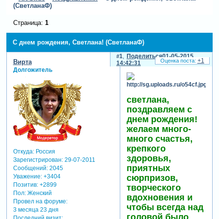
(СветланаФ)
Страница:
1
С днем рождения, Светлана! (СветланаФ)
1
Поделиться
01-05-2015
+1
Вирта
14:42:31
Долгожитель
светлана,
поздравляем с
днем рождения!
желаем много-
много счастья,
крепкого
Откуда:
Россия
здоровья,
Зарегистрирован
: 29-07-2011
приятных
Сообщений:
2045
сюрпризов,
Уважение:
+3404
Позитив:
+2899
творческого
Пол:
Женский
вдохновения и
Провел на форуме:
чтобы всегда над
3 месяца 23 дня
головой было
Последний визит: