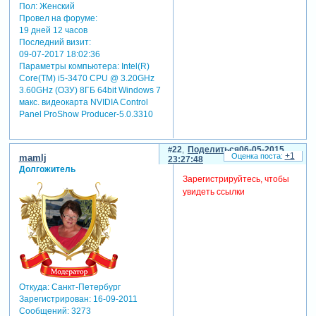
Пол:
Женский
Провел на форуме:
19 дней 12 часов
Последний визит:
09-07-2017 18:02:36
Параметры компьютера:
Intel(R)
Core(TM) i5-3470 CPU @ 3.20GHz
3.60GHz (ОЗУ) 8ГБ 64bit Windows 7
макс. видеокарта NVIDIA Control
Panel ProShow Producer-5.0.3310
22
Поделиться
06-05-2015
+1
mamlj
23:27:48
Долгожитель
Зарегистрируйтесь, чтобы
увидеть ссылки
Откуда:
Санкт-Петербург
Зарегистрирован
: 16-09-2011
Сообщений:
3273