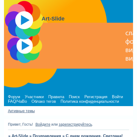
Art-Slide
Форум
Участники
Правила
Поиск
Регистрация
Войти
FAQ/ЧаВо
Облако тегов
Политика конфиденциальности
Активные темы
Привет, Гость!
Войдите
или
зарегистрируйтесь
.
»
Art-Slide
»
Поздравления
»
С днем рождения, Светлана!