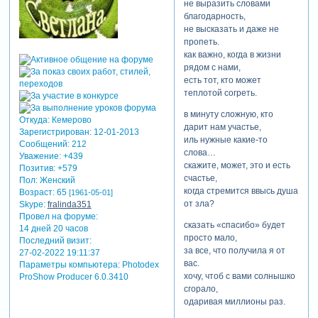
не выразить словами
благодарность,
не высказать и даже не
пропеть.
как важно, когда в жизни
рядом с нами,
есть тот, кто может
теплотой согреть.
в минуту сложную, кто
Откуда:
Кемерово
дарит нам участье,
Зарегистрирован
: 12-01-2013
иль нужные какие-то
Сообщений:
212
слова…
Уважение:
+439
скажите, может, это и есть
Позитив:
+579
счастье,
Пол:
Женский
когда стремится ввысь душа
Возраст:
65
[1961-05-01]
от зла?
Skype:
fralinda351
Провел на форуме:
сказать «спасибо» будет
14 дней 20 часов
просто мало,
Последний визит:
за все, что получила я от
27-02-2022 19:11:37
вас.
Параметры компьютера:
Photodex
хочу, чтоб с вами солнышко
ProShow Producer 6.0.3410
сгорало,
одаривая миллионы раз.