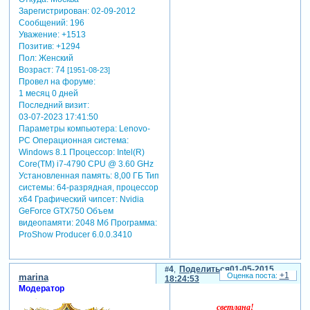
Зарегистрирован
: 02-09-2012
Сообщений:
196
Уважение:
+1513
Позитив:
+1294
Пол:
Женский
Возраст:
74
[1951-08-23]
Провел на форуме:
1 месяц 0 дней
Последний визит:
03-07-2023 17:41:50
Параметры компьютера:
Lenovo-
PC Операционная система:
Windows 8.1 Процессор: Intel(R)
Core(TM) i7-4790 CPU @ 3.60 GHz
Установленная память: 8,00 ГБ Тип
системы: 64-разрядная, процессор
х64 Графический чипсет: Nvidia
GeForce GTX750 Объем
видеопамяти: 2048 Мб Программа:
ProShow Producer 6.0.0.3410
4
Поделиться
01-05-2015
+1
marina
18:24:53
Модератор
светлана!