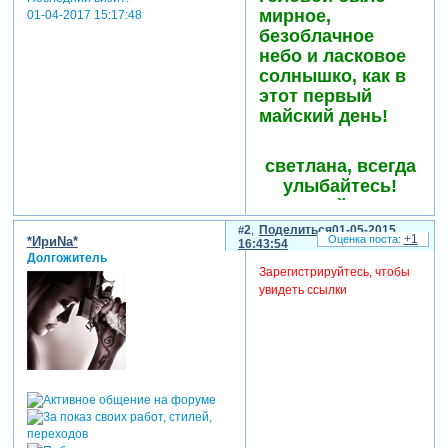
мирное,
01-04-2017 15:17:48
безоблачное
небо и ласковое
солнышко, как в
этот первый
майский день!
светлана, всегда
улыбайтесь!
пускай день
рождения ваш
2
Поделиться
01-05-2015
+1
*ИриNа*
несет только
16:43:54
Долгожитель
радость и
Зарегистрируйтесь, чтобы
счастье,
увидеть ссылки
и ваши улыбки –
для нас.
прекраснее
сказочной розы
вы будьте всегда,
как сейчас,
навеки забудьте
про слезы!