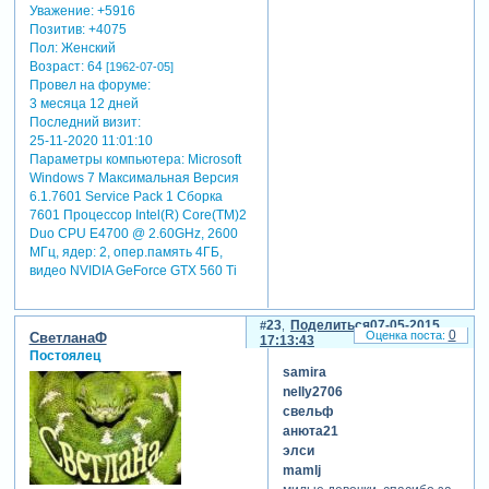
Уважение:
+5916
Позитив:
+4075
Пол:
Женский
Возраст:
64
[1962-07-05]
Провел на форуме:
3 месяца 12 дней
Последний визит:
25-11-2020 11:01:10
Параметры компьютера:
Microsoft
Windows 7 Максимальная Версия
6.1.7601 Service Pack 1 Сборка
7601 Процессор Intel(R) Core(TM)2
Duo CPU E4700 @ 2.60GHz, 2600
МГц, ядер: 2, опер.память 4ГБ,
видео NVIDIA GeForce GTX 560 Ti
23
Поделиться
07-05-2015
0
СветланаФ
17:13:43
Постоялец
samira
nelly2706
свельф
анюта21
элси
mamlj