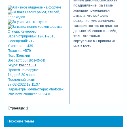
милые девочки, спасибо за
поздравление , за такие
хорошие пожелания.я
думала, что мой день
рождение уже закончился,
так приятно что он длиться
дольше обычного.спасибо,
Откуда:
Кемерово
жаль, что только
Зарегистрирован
: 12-01-2013
виртуально вы пришли ко
Сообщений:
212
Уважение:
+439
мне в гости.
Позитив:
+579
Пол:
Женский
Возраст:
65
[1961-05-01]
Skype:
fralinda351
Провел на форуме:
14 дней 20 часов
Последний визит:
27-02-2022 19:11:37
Параметры компьютера:
Photodex
ProShow Producer 6.0.3410
Страница:
1
Похожие темы