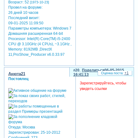
Возраст:
52
[1973-10-23]
Провел на форуме:
26 дней 10 часов
Последний визит:
09-01-2025 11:09:50
Параметры компьютера:
Windows 7
Домашняя расширенная 64-bit
Processor: Intel(R) Core(TM) i5-2400
CPU @ 3.10GHz (4 CPUs), ~3.1GHz ,
Memory: 8192MB ,DirectX
11,ProShow_Producer v6.0.33.97
20
Поделиться
06-05-2015
+1
Анюта21
16:41:13
Постоялец
Зарегистрируйтесь, чтобы
увидеть ссылки
Откуда:
Москва
Зарегистрирован
: 25-10-2012
Сообщений:
273